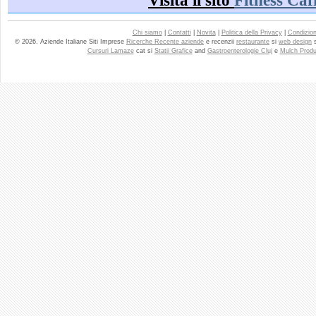
Visita il sito
Fitness Caf
Chi siamo
|
Contatti
|
Novita
|
Politica della Privacy
|
Condizioni
© 2026. Aziende Italiane Siti Imprese
Ricerche Recente aziende
e recenzii
restaurante
si
web design
Cursuri Lamaze
cat si
Statii Grafice
and
Gastroenterologie Cluj
e
Mulch Produ