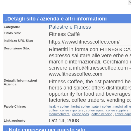
Detagli sito / azienda e altri informationi
Palestre e Fitness
Categoria:
Titolo Sito:
Fitness Caffè
Indirizzo URL Sito:
https://www.fitnesscoffee.com/
Descrizione Sito:
Rimettiti in forma con FITNESS CAF
espresso salutare alle vere erbe e s
marchio internazionali. Cerchiamo di
scrivere a info@fitnesscoffee.com - V
www.fitnesscoffee.com
Detagli / Informazioni
Fitness Coffee, the 1st patented he
Azienda:
herbs and spices: offers distributo
opportunity for food and beverages
factories, coffee traders, vending 
Parole Chiave:
healthy coffee
,
herbal coffee
,
patent coffee
,
medicinal h
coffee
,
coffee importers
,
coffee agent
,
coffee suppliers
manufacturers
,
coffee pods
,
coffee vending
,
coffee cap
Oct 14, 2008
Link aggiunto:
Note concesso per questo sito