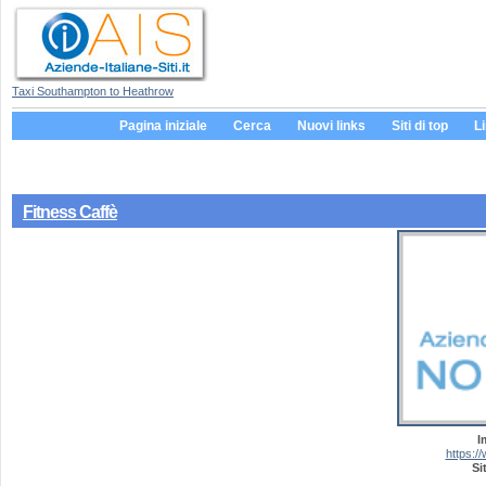
Taxi Southampton to Heathrow
Pagina iniziale
Cerca
Nuovi links
Siti di top
L
Fitness Caffè
I
https:/
Si