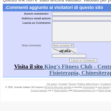
Questo link non e' stato ancora valutato. Valutalo per p
Commenti aggiunto ai visitatori di questo sito
Autore commento:
Indirizzo email autore:
Lascia un Commento
Nota commento:
Visita il sito
King's Fitness Club - Centr
Fisioterapia, Chinesitera
Chi siamo
|
Contatti
|
Novita
|
Politica della Privacy
|
Condizioni
© 2026. Aziende Italiane Siti Imprese
Ricerche Recente aziende
e recenzii
restaurante
si
web design
Cursuri Lamaze
cat si
Statii Grafice
and
Gastroenterologie Cluj
e
Mulch Produ