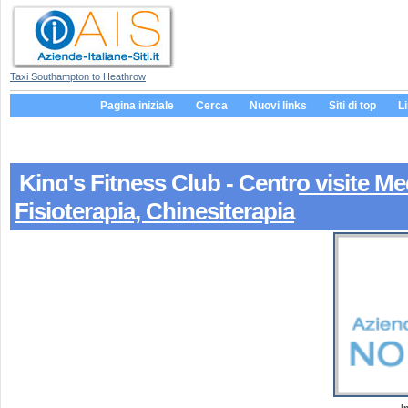
Taxi Southampton to Heathrow
Pagina iniziale
Cerca
Nuovi links
Siti di top
L
King's Fitness Club - Centro visite Me
Fisioterapia, Chinesiterapia
I