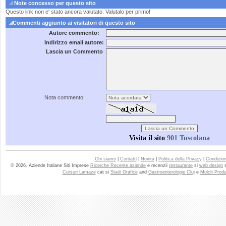
Note concesso per questo sito
Questo link non e' stato ancora valutato. Valutalo per primo!
Commenti aggiunto ai visitatori di questo sito
Autore commento:
Indirizzo email autore:
Lascia un Commento
Nota commento:
Visita il sito
901 Tuscolana
Chi siamo
|
Contatti
|
Novita
|
Politica della Privacy
|
Condizioni
© 2026. Aziende Italiane Siti Imprese
Ricerche Recente aziende
e recenzii
restaurante
si
web design
Cursuri Lamaze
cat si
Statii Grafice
and
Gastroenterologie Cluj
e
Mulch Produ