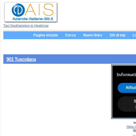
Taxi Southampton to Heathrow
Pagina iniziale
Cerca
Nuovi links
Siti di top
L
901 Tuscolana
I
https:
Si