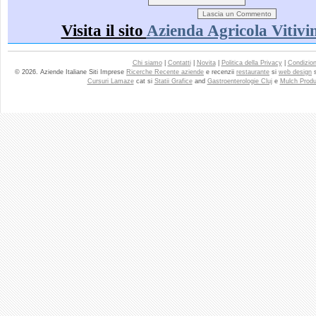
Visita il sito
Azienda Agricola Vitivin
Chi siamo
|
Contatti
|
Novita
|
Politica della Privacy
|
Condizioni
© 2026. Aziende Italiane Siti Imprese
Ricerche Recente aziende
e recenzii
restaurante
si
web design
Cursuri Lamaze
cat si
Statii Grafice
and
Gastroenterologie Cluj
e
Mulch Produ