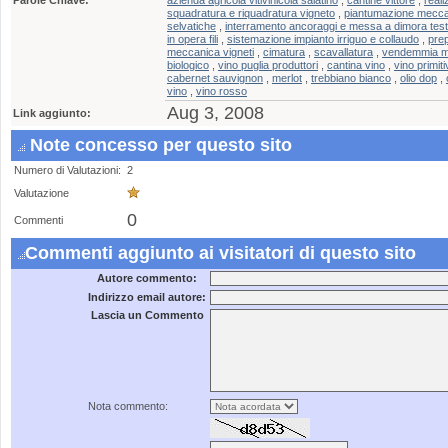
Parole Chiave:
azienda agricola vitivinicola salatino
,
cantine vittore
,
reali
squadratura e riquadratura vigneto
,
piantumazione meccan
selvatiche
,
interramento ancoraggi e messa a dimora test
in opera fili
,
sistemazione impianto irriguo e collaudo
,
pre
meccanica vigneti
,
cimatura
,
scavallatura
,
vendemmia m
biologico
,
vino puglia produttori
,
cantina vino
,
vino primit
cabernet sauvignon
,
merlot
,
trebbiano bianco
,
olio dop
,
vino
,
vino rosso
Aug 3, 2008
Link aggiunto:
Note concesso per questo sito
Numero di Valutazioni:
2
Valutazione
0
Commenti
Commenti aggiunto ai visitatori di questo sito
Autore commento:
Indirizzo email autore:
Lascia un Commento
Nota commento: