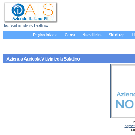
Taxi Southampton to Heathrow
Pagina iniziale
Cerca
Nuovi links
Siti di top
L
Azienda Agricola Vitivinicola Salatino
I
https:/
Si