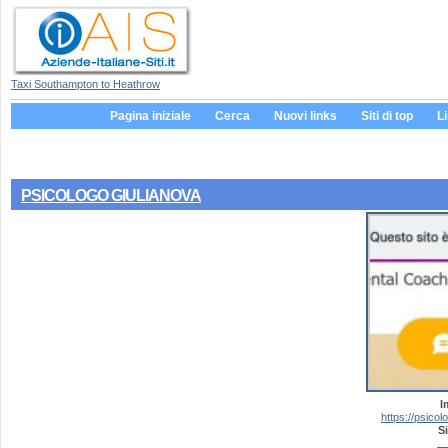
Taxi Southampton to Heathrow
Pagina iniziale
Cerca
Nuovi links
Siti di top
L
PSICOLOGO GIULIANOVA
I
https://psicol
Si