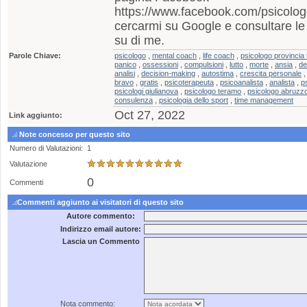
https://www.facebook.com/psicolog
cercarmi su Google e consultare le o
su di me.
Parole Chiave:
psicologo
,
mental coach
,
life coach
,
psicologo provincia
panico
,
ossessioni
,
compulsioni
,
lutto
,
morte
,
ansia
,
de
analisi
,
decision-making
,
autostima
,
crescita personale
bravo
,
gratis
,
psicoterapeuta
,
psicoanalista
,
analista
,
p
psicologi giulianova
,
psicologo teramo
,
psicologo abruzz
consulenza
,
psicologia dello sport
,
time management
Oct 27, 2022
Link aggiunto:
Note concesso per questo sito
Numero di Valutazioni:
1
Valutazione
0
Commenti
Commenti aggiunto ai visitatori di questo sito
Autore commento:
Indirizzo email autore:
Lascia un Commento
Nota commento: