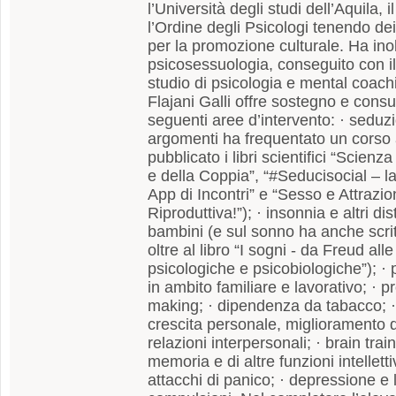
l’Università degli studi dell’Aquila,
l’Ordine degli Psicologi tenendo dei
per la promozione culturale. Ha inol
psicosessuologia, conseguito con i
studio di psicologia e mental coach
Flajani Galli offre sostegno e cons
seguenti aree d’intervento: · seduzi
argomenti ha frequentato un cors
pubblicato i libri scientifici “Scien
e della Coppia”, “#Seducisocial – l
App di Incontri” e “Sesso e Attrazio
Riproduttiva!”); · insonnia e altri di
bambini (e sul sonno ha anche scritt
oltre al libro “I sogni - da Freud al
psicologiche e psicobiologiche”); · 
in ambito familiare e lavorativo; · 
making; · dipendenza da tabacco; 
crescita personale, miglioramento d
relazioni interpersonali; · brain tra
memoria e di altre funzioni intelletti
attacchi di panico; · depressione e l