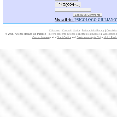
Visita il sito
PSICOLOGO GIULIANO
Chi siamo
|
Contatti
|
Novita
|
Politica della Privacy
|
Condizioni
© 2026. Aziende Italiane Siti Imprese
Ricerche Recente aziende
e recenzii
restaurante
si
web design
Cursuri Lamaze
cat si
Statii Grafice
and
Gastroenterologie Cluj
e
Mulch Produ