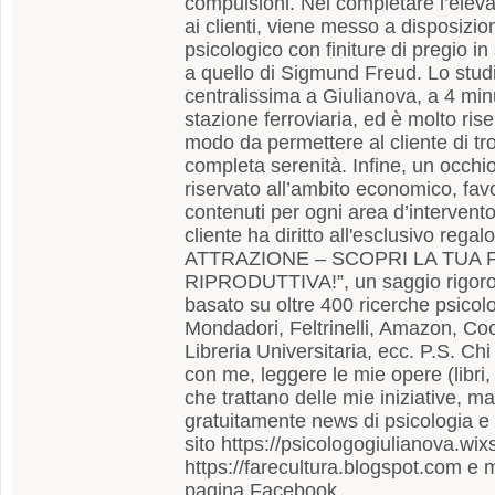
compulsioni. Nel completare l’elevat
ai clienti, viene messo a disposizio
psicologico con finiture di pregio in 
a quello di Sigmund Freud. Lo stud
centralissima a Giulianova, a 4 min
stazione ferroviaria, ed è molto rise
modo da permettere al cliente di tro
completa serenità. Infine, un occhio
riservato all’ambito economico, fa
contenuti per ogni area d’intervento
cliente ha diritto all'esclusivo reg
ATTRAZIONE – SCOPRI LA TUA 
RIPRODUTTIVA!”, un saggio rigoro
basato su oltre 400 ricerche psicolo
Mondadori, Feltrinelli, Amazon, Coo
Libreria Universitaria, ecc. P.S. Ch
con me, leggere le mie opere (libri, 
che trattano delle mie iniziative, m
gratuitamente news di psicologia e s
sito https://psicologogiulianova.wixs
https://farecultura.blogspot.com e m
pagina Facebook