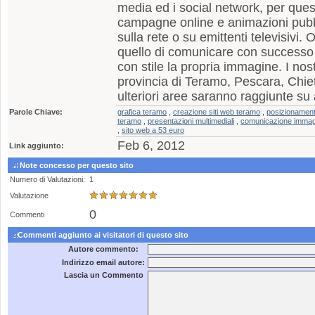
media ed i social network, per ques
campagne online e animazioni pubbl
sulla rete o su emittenti televisivi.
quello di comunicare con successo 
con stile la propria immagine. I nostr
provincia di Teramo, Pescara, Chieti
ulteriori aree saranno raggiunte su
Parole Chiave:
grafica teramo
,
creazione siti web teramo
,
posizionamento
teramo
,
presentazioni multimediali
,
comunicazione immag
,
sito web a 53 euro
Feb 6, 2012
Link aggiunto:
Note concesso per questo sito
Numero di Valutazioni:
1
Valutazione
0
Commenti
Commenti aggiunto ai visitatori di questo sito
Autore commento:
Indirizzo email autore:
Lascia un Commento