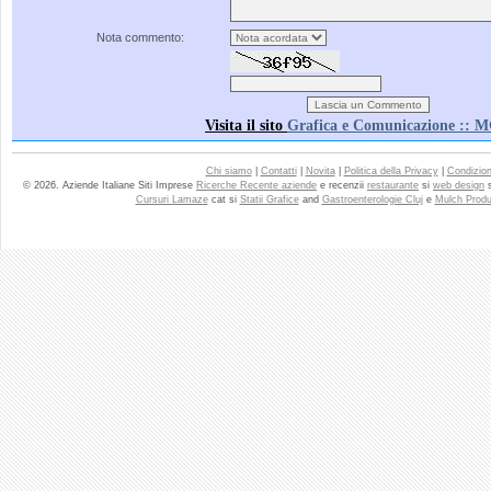
Nota commento:
Visita il sito
Grafica e Comunicazione :: 
Chi siamo
|
Contatti
|
Novita
|
Politica della Privacy
|
Condizioni
© 2026. Aziende Italiane Siti Imprese
Ricerche Recente aziende
e recenzii
restaurante
si
web design
Cursuri Lamaze
cat si
Statii Grafice
and
Gastroenterologie Cluj
e
Mulch Produ