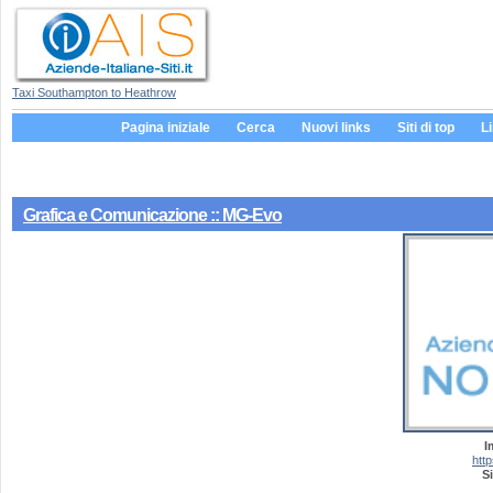
Taxi Southampton to Heathrow
Pagina iniziale
Cerca
Nuovi links
Siti di top
L
Grafica e Comunicazione :: MG-Evo
I
htt
Si