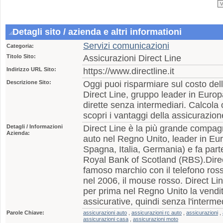
Detagli sito / azienda e altri informationi
Servizi comunicazioni
Categoria:
Titolo Sito:
Assicurazioni Direct Line
Indirizzo URL Sito:
https://www.directline.it
Descrizione Sito:
Oggi puoi risparmiare sul costo del
Direct Line, gruppo leader in Europ
dirette senza intermediari. Calcola 
scopri i vantaggi della assicurazion
Detagli / Informazioni
Direct Line è la più grande compagn
Azienda:
auto nel Regno Unito, leader in Eu
Spagna, Italia, Germania) e fa par
Royal Bank of Scotland (RBS).Direct
famoso marchio con il telefono rosso
nel 2006, il mouse rosso. Direct Li
per prima nel Regno Unito la vendita
assicurative, quindi senza l'interme
Parole Chiave:
assicurazioni auto
,
assicurazioni rc auto
,
assicurazioni
,
assicurazioni casa
,
assicurazioni moto