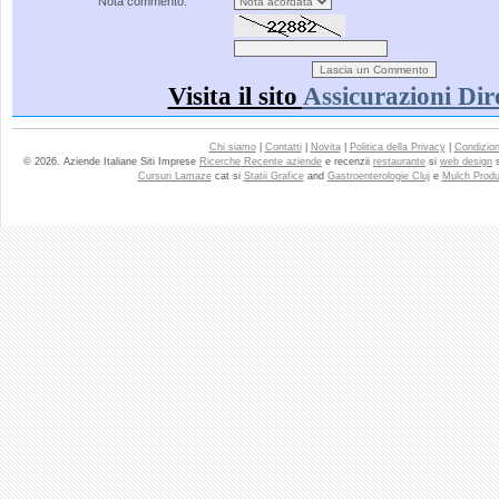
Nota commento:
Visita il sito
Assicurazioni Dir
Chi siamo
|
Contatti
|
Novita
|
Politica della Privacy
|
Condizioni
© 2026. Aziende Italiane Siti Imprese
Ricerche Recente aziende
e recenzii
restaurante
si
web design
Cursuri Lamaze
cat si
Statii Grafice
and
Gastroenterologie Cluj
e
Mulch Produ