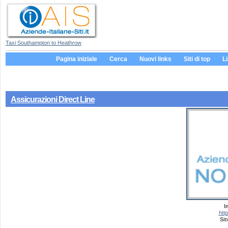
Taxi Southampton to Heathrow
Pagina iniziale
Cerca
Nuovi links
Siti di top
L
Assicurazioni Direct Line
I
http
Sit