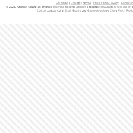
Chi siamo
|
Contatti
|
Novita
|
Politica della Privacy
|
Condizioni
© 2026. Aziende Italiane Siti Imprese
Ricerche Recente aziende
e recenzii
restaurante
si
web design
Cursuri Lamaze
cat si
Statii Grafice
and
Gastroenterologie Cluj
e
Mulch Produ