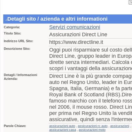
Detagli sito / azienda e altri informationi
Servizi comunicazioni
Categoria:
Titolo Sito:
Assicurazioni Direct Line
Indirizzo URL Sito:
https://www.directline.it
Descrizione Sito:
Oggi puoi risparmiare sul costo del
Direct Line, gruppo leader in Europ
dirette senza intermediari. Calcola 
scopri i vantaggi della assicurazion
Detagli / Informazioni
Direct Line è la più grande compagn
Azienda:
auto nel Regno Unito, leader in Eu
Spagna, Italia, Germania) e fa par
Royal Bank of Scotland (RBS).Direct
famoso marchio con il telefono rosso
nel 2006, il mouse rosso. Direct Li
per prima nel Regno Unito la vendita
assicurative, quindi senza l'interme
Parole Chiave:
assicurazioni auto
,
assicurazioni rc auto
,
assicurazioni
,
assicurazioni casa
,
assicurazioni moto