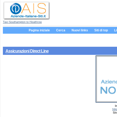
Taxi Southampton to Heathrow
Pagina iniziale
Cerca
Nuovi links
Siti di top
L
Assicurazioni Direct Line
I
http
Sit