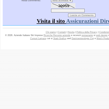
Nota commento:
Visita il sito
Assicurazioni Dir
Chi siamo
|
Contatti
|
Novita
|
Politica della Privacy
|
Condizioni
© 2026. Aziende Italiane Siti Imprese
Ricerche Recente aziende
e recenzii
restaurante
si
web design
Cursuri Lamaze
cat si
Statii Grafice
and
Gastroenterologie Cluj
e
Mulch Produ