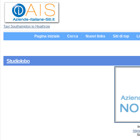
Taxi Southampton to Heathrow
Pagina iniziale
Cerca
Nuovi links
Siti di top
L
Studiolobo
I
https
Si