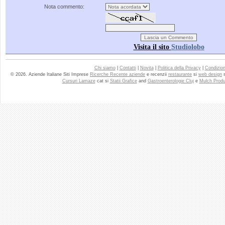
Nota commento:
Visita il sito
Studiolobo
Chi siamo
|
Contatti
|
Novita
|
Politica della Privacy
|
Condizioni
© 2026. Aziende Italiane Siti Imprese
Ricerche Recente aziende
e recenzii
restaurante
si
web design
Cursuri Lamaze
cat si
Statii Grafice
and
Gastroenterologie Cluj
e
Mulch Produ