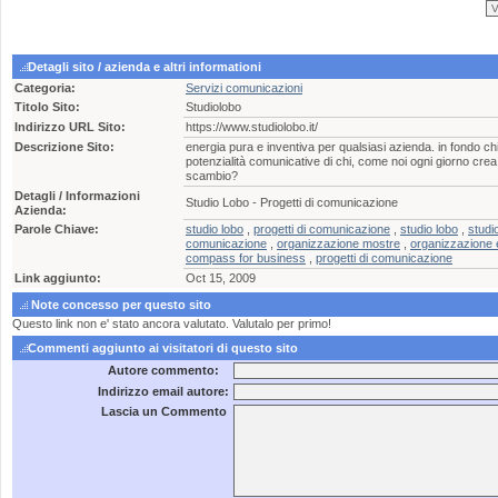
Detagli sito / azienda e altri informationi
Categoria:
Servizi comunicazioni
Titolo Sito:
Studiolobo
Indirizzo URL Sito:
https://www.studiolobo.it/
Descrizione Sito:
energia pura e inventiva per qualsiasi azienda. in fondo c
potenzialità comunicative di chi, come noi ogni giorno crea
scambio?
Detagli / Informazioni
Studio Lobo - Progetti di comunicazione
Azienda:
Parole Chiave:
studio lobo
,
progetti di comunicazione
,
studio lobo
,
studi
comunicazione
,
organizzazione mostre
,
organizzazione 
compass for business
,
progetti di comunicazione
Link aggiunto:
Oct 15, 2009
Note concesso per questo sito
Questo link non e' stato ancora valutato. Valutalo per primo!
Commenti aggiunto ai visitatori di questo sito
Autore commento:
Indirizzo email autore:
Lascia un Commento