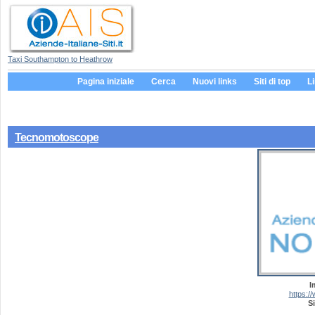
Taxi Southampton to Heathrow
Pagina iniziale
Cerca
Nuovi links
Siti di top
L
Tecnomotoscope
I
https:/
Si