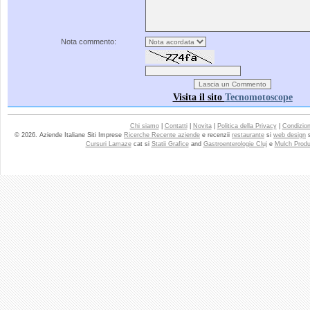
Nota commento:
Visita il sito
Tecnomotoscope
Chi siamo
|
Contatti
|
Novita
|
Politica della Privacy
|
Condizioni
© 2026. Aziende Italiane Siti Imprese
Ricerche Recente aziende
e recenzii
restaurante
si
web design
Cursuri Lamaze
cat si
Statii Grafice
and
Gastroenterologie Cluj
e
Mulch Produ