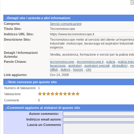
Detagli sito / azienda e altri informationi
Categoria:
Servizi comunicazioni
Titolo Sito:
Tecnomotoscope
Indirizzo URL Sito:
https://www.tecnomotoscope.it
Descrizione Sito:
Tecnomotoscope mette al servizio del cliente un'esperienz
industriale: motoscope, lavasciuga ed aspiratori industriali n
esigenze.
Detagli / Informazioni
Vendita, assistenza, formazione e servizi per la pulizia indu
Azienda:
Parole Chiave:
tecnomotoscope
,
tecnomotoscope.it
,
pulizia
,
pulizia indu
lavasciuga
,
aspiratori
,
aspiratori speciali
,
idropulitrici
,
mo
nilfisk
,
dulevo
,
hoover
,
cfm
Link aggiunto:
Oct 14, 2008
Note concesso per questo sito
Numero di Valutazioni:
1
Valutazione
Commenti
0
Commenti aggiunto ai visitatori di questo sito
Autore commento:
Indirizzo email autore:
Lascia un Commento