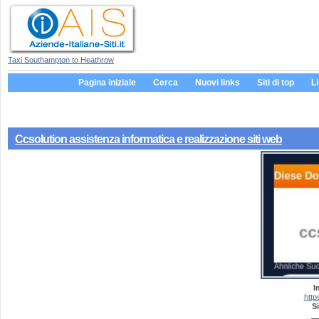
Taxi Southampton to Heathrow
Pagina iniziale
Cerca
Nuovi links
Siti di top
L
Ccsolution assistenza informatica e realizzazione siti web
I
http
Si