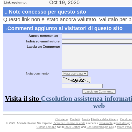
Oct 19, 2020
Link aggiunto:
Note concesso per questo sito
Questo link non e' stato ancora valutato. Valutalo per p
Commenti aggiunto ai visitatori di questo sito
Autore commento:
Indirizzo email autore:
Lascia un Commento
Nota commento:
Visita il sito
Ccsolution assistenza informatic
web
Chi siamo
|
Contatti
|
Novita
|
Politica della Privacy
|
Condizioni
© 2026. Aziende Italiane Siti Imprese
Ricerche Recente aziende
e recenzii
restaurante
si
web design
Cursuri Lamaze
cat si
Statii Grafice
and
Gastroenterologie Cluj
e
Mulch Produ