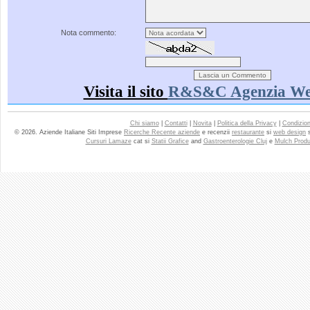
Nota commento:
Visita il sito
R&S&C Agenzia W
Chi siamo
|
Contatti
|
Novita
|
Politica della Privacy
|
Condizioni
© 2026. Aziende Italiane Siti Imprese
Ricerche Recente aziende
e recenzii
restaurante
si
web design
Cursuri Lamaze
cat si
Statii Grafice
and
Gastroenterologie Cluj
e
Mulch Produ