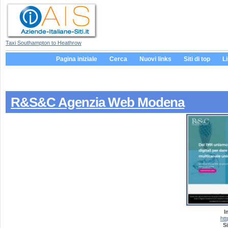
Taxi Southampton to Heathrow
Pagina iniziale
Cerca
Nuovi links
Siti di top
L
R&S&C Agenzia Web Modena
I
htt
Si