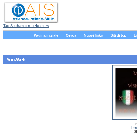
Taxi Southampton to Heathrow
Pagina iniziale
Cerca
Nuovi links
Siti di top
L
You-Web
I
htt
Si