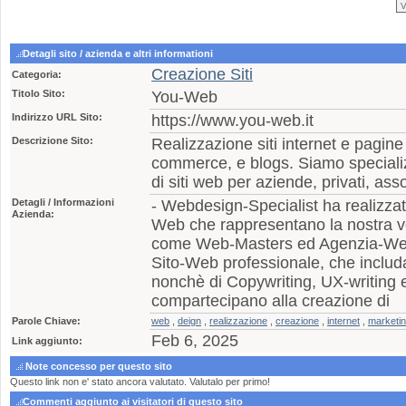
Detagli sito / azienda e altri informationi
Creazione Siti
Categoria:
Titolo Sito:
You-Web
Indirizzo URL Sito:
https://www.you-web.it
Descrizione Sito:
Realizzazione siti internet e pagine
commerce, e blogs. Siamo specializ
di siti web per aziende, privati, asso
Detagli / Informazioni
- Webdesign-Specialist ha realizza
Azienda:
Web che rappresentano la nostra vo
come Web-Masters ed Agenzia-Web,
Sito-Web professionale, che includa 
nonchè di Copywriting, UX-writing e
compartecipano alla creazione di
Parole Chiave:
web
,
deign
,
realizzazione
,
creazione
,
internet
,
marketi
Feb 6, 2025
Link aggiunto:
Note concesso per questo sito
Questo link non e' stato ancora valutato. Valutalo per primo!
Commenti aggiunto ai visitatori di questo sito