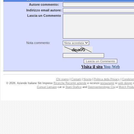
Autore commento:
Indirizzo email autore:
Lascia un Commento
Nota commento:
Visita il sito
You-Web
Chi siamo
|
Contatti
|
Novita
|
Politica della Privacy
|
Condizioni
© 2026. Aziende Italiane Siti Imprese
Ricerche Recente aziende
e recenzii
restaurante
si
web design
Cursuri Lamaze
cat si
Statii Grafice
and
Gastroenterologie Cluj
e
Mulch Produ