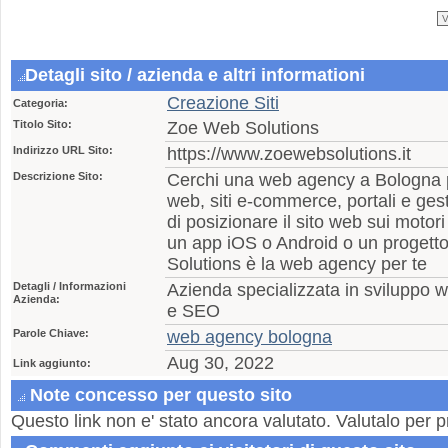
Detagli sito / azienda e altri informationi
Creazione Siti
Categoria:
Titolo Sito:
Zoe Web Solutions
Indirizzo URL Sito:
https://www.zoewebsolutions.it
Descrizione Sito:
Cerchi una web agency a Bologna per
web, siti e-commerce, portali e ges
di posizionare il sito web sui motori
un app iOS o Android o un progett
Solutions è la web agency per te
Detagli / Informazioni
Azienda specializzata in sviluppo
Azienda:
e SEO
Parole Chiave:
web agency bologna
Aug 30, 2022
Link aggiunto:
Note concesso per questo sito
Questo link non e' stato ancora valutato. Valutalo per p