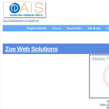
Taxi Southampton to Heathrow
Pagina iniziale
Cerca
Nuovi links
Siti di top
L
Zoe Web Solutions
I
https:/
Si