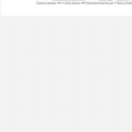
Cursuri Lamaze
cat si
Statii Grafice
and
Gastroenterologie Cluj
e
Mulch Produ