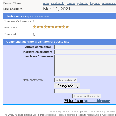
Parole Chiave:
auto
,
incidentate
,
milano
,
gallarate
,
legnane
,
auto incide
Mar 12, 2021
Link aggiunto:
Note concesso per questo sito
Numero di Valutazioni:
1
Valutazione
0
Commenti
Commenti aggiunto ai visitatori di questo sito
Autore commento:
Indirizzo email autore:
Lascia un Commento
Nota commento:
Visita il sito
Auto incidentate
Chi siamo
|
Contatti
|
Novita
|
Politica della Privacy
|
Condizioni
© 2026. Aziende Italiane Siti Imprese
Ricerche Recente aziende
e recenzii
restaurante
si
web design