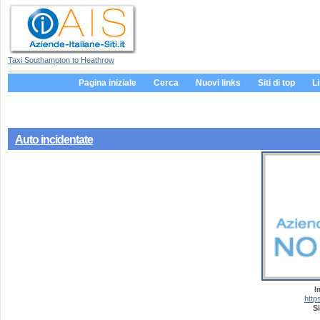
Taxi Southampton to Heathrow
Pagina iniziale
Cerca
Nuovi links
Siti di top
L
Auto incidentate
I
https
Si