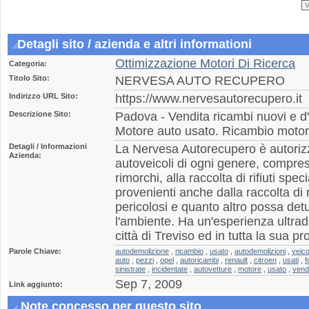
Detagli sito / azienda e altri informationi
Ottimizzazione Motori Di Ricerca
Categoria:
Titolo Sito:
NERVESA AUTO RECUPERO
Indirizzo URL Sito:
https://www.nervesautorecupero.it
Descrizione Sito:
Padova - Vendita ricambi nuovi e d
Motore auto usato. Ricambio motor
Detagli / Informazioni
La Nervesa Autorecupero è autorizz
Azienda:
autoveicoli di ogni genere, compre
rimorchi, alla raccolta di rifiuti spec
provenienti anche dalla raccolta di rif
pericolosi e quanto altro possa det
l'ambiente. Ha un'esperienza ultra
città di Treviso ed in tutta la sua pr
Parole Chiave:
autodemolizione
,
ricambio
,
usato
,
autodemolizioni
,
veico
auto
,
pezzi
,
opel
,
autoricambi
,
renault
,
citroen
,
usati
,
f
sinistrate
,
incidentate
,
autovetture
,
motore
,
usato
,
vend
Sep 7, 2009
Link aggiunto:
Note concesso per questo sito