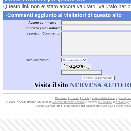
Questo link non e' stato ancora valutato. Valutalo per p
Commenti aggiunto ai visitatori di questo sito
Autore commento:
Indirizzo email autore:
Lascia un Commento
Nota commento:
Visita il sito
NERVESA AUTO 
Chi siamo
|
Contatti
|
Novita
|
Politica della Privacy
|
Condizioni
© 2026. Aziende Italiane Siti Imprese
Ricerche Recente aziende
e recenzii
restaurante
si
web design
Cursuri Lamaze
cat si
Statii Grafice
and
Gastroenterologie Cluj
e
Mulch Produ