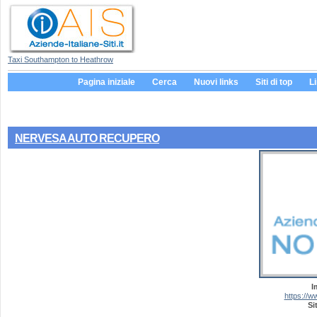
Taxi Southampton to Heathrow
Pagina iniziale
Cerca
Nuovi links
Siti di top
L
NERVESA AUTO RECUPERO
I
https://w
Si