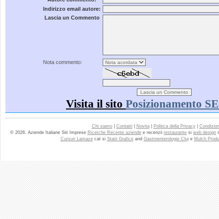
Indirizzo email autore:
Lascia un Commento
Nota commento:
Visita il sito
Posizionamento SE
Chi siamo
|
Contatti
|
Novita
|
Politica della Privacy
|
Condizioni
© 2026. Aziende Italiane Siti Imprese
Ricerche Recente aziende
e recenzii
restaurante
si
web design
Cursuri Lamaze
cat si
Statii Grafice
and
Gastroenterologie Cluj
e
Mulch Produ