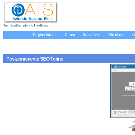
Taxi Southampton to Heathrow
Pagina iniziale
Cerca
Nuovi links
Siti di top
L
Posizionamento SEO Torino
I
http
Si