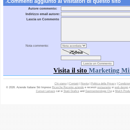
Commenti aggiunto ai visitatori di questo sito
Autore commento:
Indirizzo email autore:
Lascia un Commento
Nota commento:
Visita il sito
Marketing Mi
Chi siamo
|
Contatti
|
Novita
|
Politica della Privacy
|
Condizioni
© 2026. Aziende Italiane Siti Imprese
Ricerche Recente aziende
e recenzii
restaurante
si
web design
Cursuri Lamaze
cat si
Statii Grafice
and
Gastroenterologie Cluj
e
Mulch Produ