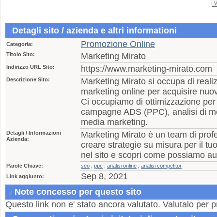
Detagli sito / azienda e altri informationi
Promozione Online
Categoria:
Titolo Sito:
Marketing Mirato
Indirizzo URL Sito:
https://www.marketing-mirato.com
Descrizione Sito:
Marketing Mirato si occupa di realiz
marketing online per acquisire nuovo
Ci occupiamo di ottimizzazione per 
campagne ADS (PPC), analisi di me
media marketing.
Detagli / Informazioni
Marketing Mirato è un team di profes
Azienda:
creare strategie su misura per il tu
nel sito e scopri come possiamo aut
Parole Chiave:
seo
,
ppc
,
analisi online
,
analisi competitor
Sep 8, 2021
Link aggiunto:
Note concesso per questo sito
Questo link non e' stato ancora valutato. Valutalo per p