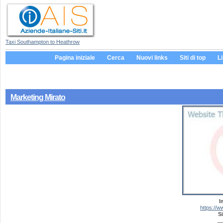
Taxi Southampton to Heathrow
Pagina iniziale
Cerca
Nuovi links
Siti di top
L
Marketing Mirato
I
https://
Si