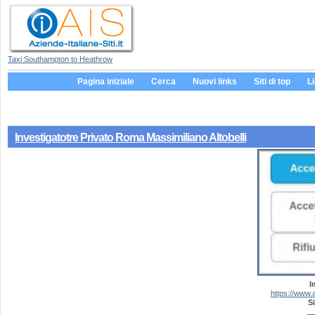
Taxi Southampton to Heathrow
Pagina iniziale
Cerca
Nuovi links
Siti di top
L
Investigatotre Privato Roma Massimiliano Altobelli
I
https://www.
Si