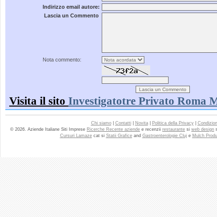
Indirizzo email autore:
Lascia un Commento
Nota commento:
Visita il sito
Investigatotre Privato Roma M
Chi siamo
|
Contatti
|
Novita
|
Politica della Privacy
|
Condizioni
© 2026. Aziende Italiane Siti Imprese
Ricerche Recente aziende
e recenzii
restaurante
si
web design
Cursuri Lamaze
cat si
Statii Grafice
and
Gastroenterologie Cluj
e
Mulch Produ