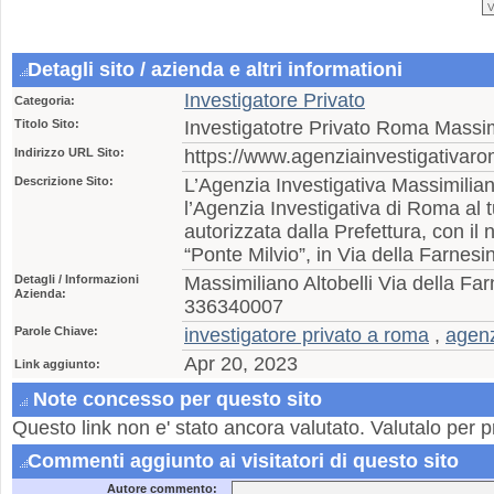
Detagli sito / azienda e altri informationi
Investigatore Privato
Categoria:
Titolo Sito:
Investigatotre Privato Roma Massimi
Indirizzo URL Sito:
https://www.agenziainvestigativaro
Descrizione Sito:
L’Agenzia Investigativa Massimiliano
l’Agenzia Investigativa di Roma al 
autorizzata dalla Prefettura, con il n
“Ponte Milvio”, in Via della Farnes
Detagli / Informazioni
Massimiliano Altobelli Via della F
Azienda:
336340007
Parole Chiave:
investigatore privato a roma
,
agenz
Apr 20, 2023
Link aggiunto:
Note concesso per questo sito
Questo link non e' stato ancora valutato. Valutalo per p
Commenti aggiunto ai visitatori di questo sito
Autore commento: