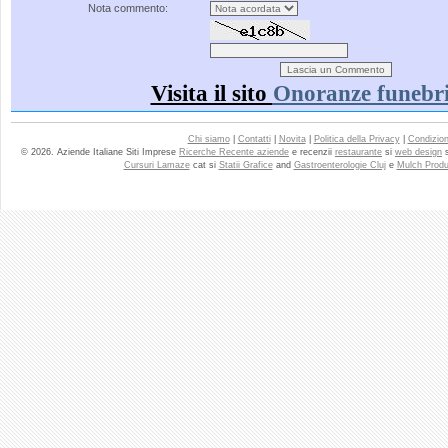
Nota commento:
Visita il sito
Onoranze funebri
Chi siamo
|
Contatti
|
Novita
|
Politica della Privacy
|
Condizioni
© 2026. Aziende Italiane Siti Imprese
Ricerche Recente aziende
e recenzii
restaurante
si
web design
Cursuri Lamaze
cat si
Statii Grafice
and
Gastroenterologie Cluj
e
Mulch Produ