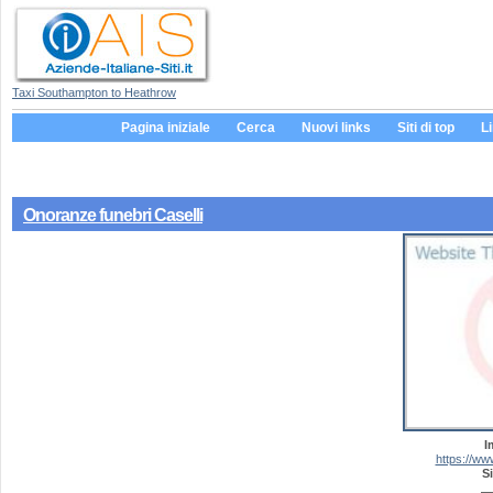
Taxi Southampton to Heathrow
Pagina iniziale
Cerca
Nuovi links
Siti di top
L
Onoranze funebri Caselli
I
https://ww
Si