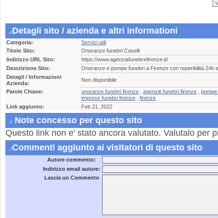
Detagli sito / azienda e altri informationi
Categoria:
Servizi utili
Titolo Sito:
Onoranze funebri Caselli
Indirizzo URL Sito:
https://www.agenziafunebrefirenze.it/
Descrizione Sito:
Onoranze e pompe funebri a Firenze con reperibilità 24h e 
Detagli / Informazioni
Non disponibile
Azienda:
Parole Chiave:
onoranze funebri firenze
,
agenzie funebri firenze
,
pompe f
imprese funebri firenze
,
firenze
Link aggiunto:
Feb 21, 2022
Note concesso per questo sito
Questo link non e' stato ancora valutato. Valutalo per p
Commenti aggiunto ai visitatori di questo sito
Autore commento:
Indirizzo email autore:
Lascia un Commento