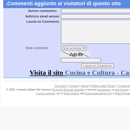
Commenti aggiunto ai visitatori di questo sito
Autore commento:
Indirizzo email autore:
Lascia un Commento
Nota commento:
Visita il sito
Cucina e Cultura - C
Chi siamo
|
Contatti
|
Novita
|
Politica della Privacy
|
Condizioni
© 2026. Aziende Italiane Siti Imprese
Ricerche Recente aziende
e recenzii
restaurante
si
web design
Cursuri Lamaze
cat si
Statii Grafice
and
Gastroenterologie Cluj
e
Mulch Produ