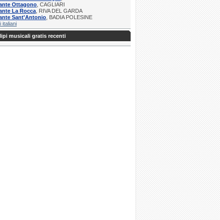
rante Ottagono
, CAGLIARI
ante La Rocca
, RIVA DEL GARDA
ante Sant'Antonio
, BADIA POLESINE
i italiani
ipi musicali gratis recenti