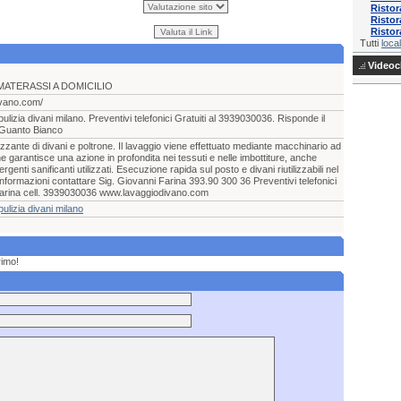
Risto
Ristor
Ristor
Tutti
local
Videocl
MATERASSI A DOMICILIO
ivano.com/
pulizia divani milano. Preventivi telefonici Gratuiti al 3939030036. Risponde il
 Guanto Bianco
zzante di divani e poltrone. Il lavaggio viene effettuato mediante macchinario ad
e garantisce una azione in profondita nei tessuti e nelle imbottiture, anche
ergenti sanificanti utilizzati. Esecuzione rapida sul posto e divani riutilizzabili nel
informazioni contattare Sig. Giovanni Farina 393.90 300 36 Preventivi telefonici
 Farina cell. 3939030036 www.lavaggiodivano.com
pulizia divani milano
rimo!