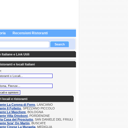
oria
Recensioni Ristoranti
Italiane e Link Utili
storanti e locali Italiani
r:
:
ri locali e ristoranti
ante La Corona di Ferro
, LANCIANO
ante Il Folletto
, SPEZZANO PICCOLO
ante Le Maschere
, BOLOGNA
ante Villa Ottoboni
, PORDENONE
ria Casa del Prosciutto
, SAN DANIELE DEL FRIULI
ante Scia' On Martin
, BUSCATE
ante Cinese La Muraglia
, MEDIGLIA