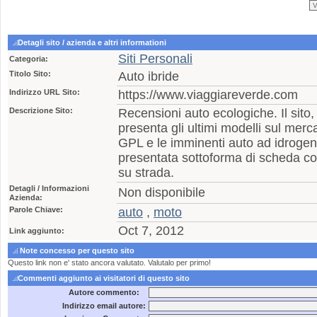
Detagli sito / azienda e altri informationi
Siti Personali
Categoria:
Titolo Sito:
Auto ibride
Indirizzo URL Sito:
https://www.viaggiareverde.com
Descrizione Sito:
Recensioni auto ecologiche. Il sito,
presenta gli ultimi modelli sul merca
GPL e le imminenti auto ad idroge
presentata sottoforma di scheda co
su strada.
Detagli / Informazioni
Non disponibile
Azienda:
Parole Chiave:
auto
,
moto
Oct 7, 2012
Link aggiunto:
Note concesso per questo sito
Questo link non e' stato ancora valutato. Valutalo per primo!
Commenti aggiunto ai visitatori di questo sito
Autore commento:
Indirizzo email autore: