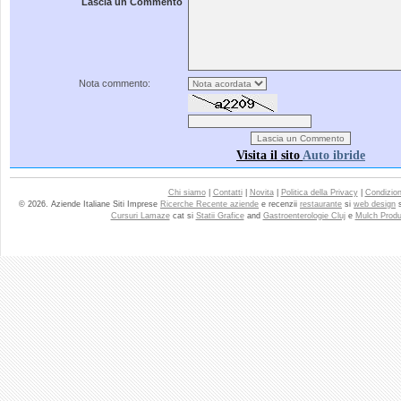
Lascia un Commento
Nota commento:
Visita il sito
Auto ibride
Chi siamo
|
Contatti
|
Novita
|
Politica della Privacy
|
Condizioni
© 2026. Aziende Italiane Siti Imprese
Ricerche Recente aziende
e recenzii
restaurante
si
web design
Cursuri Lamaze
cat si
Statii Grafice
and
Gastroenterologie Cluj
e
Mulch Produ