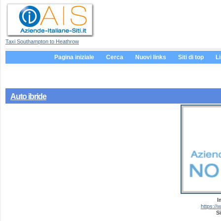
Taxi Southampton to Heathrow
Pagina iniziale
Cerca
Nuovi links
Siti di top
L
Auto ibride
I
https:/
Si