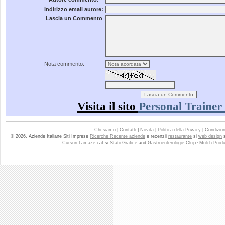
Indirizzo email autore:
Lascia un Commento
Nota commento:
Visita il sito
Personal Trainer
Chi siamo
|
Contatti
|
Novita
|
Politica della Privacy
|
Condizioni
© 2026. Aziende Italiane Siti Imprese
Ricerche Recente aziende
e recenzii
restaurante
si
web design
Cursuri Lamaze
cat si
Statii Grafice
and
Gastroenterologie Cluj
e
Mulch Produ