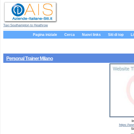
Taxi Southampton to Heathrow
Pagina iniziale
Cerca
Nuovi links
Siti di top
L
Personal Trainer Milano
I
https://ww
Si