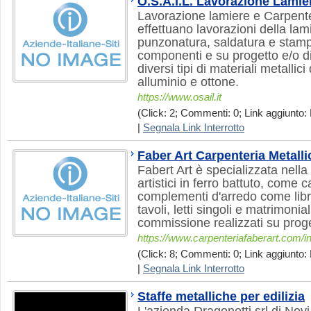
O.S.A.I.L. Lavorazione Lamie
Lavorazione lamiere e Carpenter
effettuano lavorazioni della lam
punzonatura, saldatura e stamp
componenti e su progetto e/o d
diversi tipi di materiali metallici
alluminio e ottone.
https://www.osail.it
(Click: 2; Commenti: 0; Link aggiunto: 
|
Segnala Link Interrotto
Faber Art Carpenteria Metalli
Fabert Art è specializzata nella
artistici in ferro battuto, come c
complementi d'arredo come libr
tavoli, letti singoli e matrimonial
commissione realizzati su proget
https://www.carpenteriafaberart.com/i
(Click: 8; Commenti: 0; Link aggiunto: 
|
Segnala Link Interrotto
Staffe metalliche per edilizia