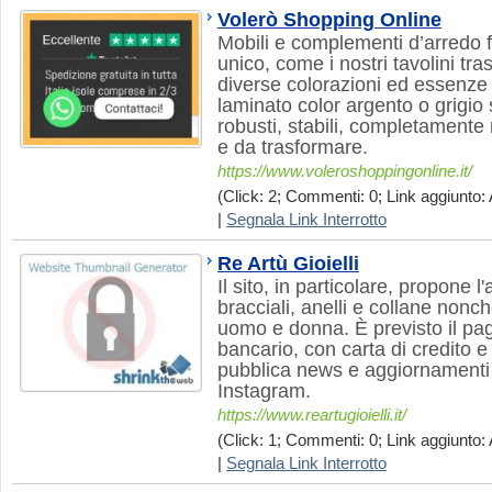
Volerò Shopping Online
Mobili e complementi d’arredo f
unico, come i nostri tavolini tra
diverse colorazioni ed essenze e
laminato color argento o grigio
robusti, stabili, completamente 
e da trasformare.
https://www.voleroshoppingonline.it/
(Click: 2; Commenti: 0; Link aggiunto: 
|
Segnala Link Interrotto
Re Artù Gioielli
Il sito, in particolare, propone l
bracciali, anelli e collane nonc
uomo e donna. È previsto il pa
bancario, con carta di credito e 
pubblica news e aggiornament
Instagram.
https://www.reartugioielli.it/
(Click: 1; Commenti: 0; Link aggiunto: 
|
Segnala Link Interrotto