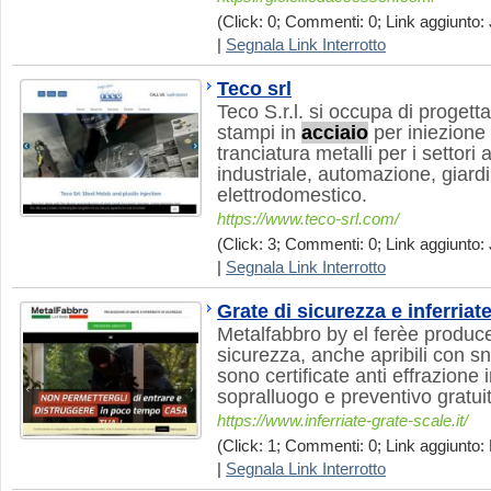
(Click: 0; Commenti: 0; Link aggiunto: 
|
Segnala Link Interrotto
Teco srl
Teco S.r.l. si occupa di progett
stampi in
acciaio
per iniezione 
tranciatura metalli per i settori 
industriale, automazione, giard
elettrodomestico.
https://www.teco-srl.com/
(Click: 3; Commenti: 0; Link aggiunto: 
|
Segnala Link Interrotto
Grate di sicurezza e inferriat
Metalfabbro by el ferèe produce 
sicurezza, anche apribili con sn
sono certificate anti effrazione
sopralluogo e preventivo gratui
https://www.inferriate-grate-scale.it/
(Click: 1; Commenti: 0; Link aggiunto: 
|
Segnala Link Interrotto