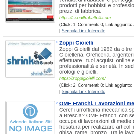
prodotti per hobbisti e professio
prezzi di fabbrica.
https://scediltrabattelli.com
(Click: 1; Commenti: 0; Link aggiunto: J
|
Segnala Link Interrotto
Zoppi Gioielli
Zoppi Gioielli dal 1982 da oltre
Gioielleria, Oreficeria, argenter
effettuare i tuoi acquisti online 
professionalità e serietà. In se
orologi e gioielli.
https://zoppigioielli.com/
(Click: 2; Commenti: 0; Link aggiunto:
|
Segnala Link Interrotto
OMF Franchi. Lavorazioni me
Cerchi un'officina meccanica sp
a Brescia? OMF Franchi con sed
occupa di lavorazioni di medie d
fresatura per realizzare articoli
ghisa, rame, bronzo. Tra le lavo