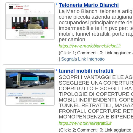
Teloneria Mario Bianchi
La Mario Bianchi teloneria arti
come piccola azienda artigiana 
occupandosi principalmente del
impermeabili e teli in pvc per: 
mobili, tunnel retrattili, porte r
per camion
https://www.mariobianchiteloni.it
(Click: 1; Commenti: 0; Link aggiunto: 
|
Segnala Link Interrotto
tunnel mobili retrattili
SCOPRI I VANTAGGI E LE A
SCEGLIERE UNA COPERTUR
COPRITUTTO E SCEGLI TRA
TIPOLOGIE DI COPERTURE 
MOBILI INDIPENDENTI, COP
TUNNEL RETRATTILI, MAGAZ
FRONTALI, COPERTURE RET
MONOPENDENZA E BIPEND
https://www.tunnelretrattili.it
(Click: 2; Commenti: 0; Link aggiunto: 