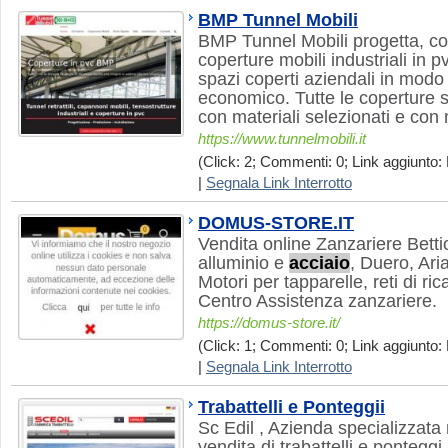
BMP Tunnel Mobili
BMP Tunnel Mobili progetta, cos
coperture mobili industriali in 
spazi coperti aziendali in modo 
economico. Tutte le coperture 
con materiali selezionati e con
https://www.tunnelmobili.it
(Click: 2; Commenti: 0; Link aggiunto: 
|
Segnala Link Interrotto
DOMUS-STORE.IT
Vendita online Zanzariere Bettio
alluminio e
acciaio
, Duero, Ari
Motori per tapparelle, reti di r
Centro Assistenza zanzariere.
https://domus-store.it/
(Click: 1; Commenti: 0; Link aggiunto: 
|
Segnala Link Interrotto
Trabattelli e Ponteggii
Sc Edil , Azienda specializzata
vendita di trabattelli e ponteg