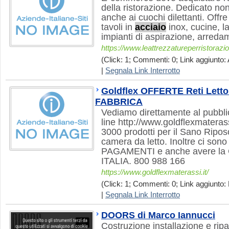
della ristorazione. Dedicato non
anche ai cuochi dilettanti. Off
tavoli in
acciaio
inox, cucine, lav
impianti di aspirazione, arredam
https://www.leattrezzatureperristorazio
(Click: 1; Commenti: 0; Link aggiunto: 
|
Segnala Link Interrotto
Goldflex OFFERTE Reti Letto 
FABBRICA
Vediamo direttamente al pubblic
line http://www.goldflexmaterass
3000 prodotti per il Sano Riposo
camera da letto. Inoltre ci son
PAGAMENTI e anche avere l
ITALIA. 800 988 166
https://www.goldflexmaterassi.it/
(Click: 1; Commenti: 0; Link aggiunto: 
|
Segnala Link Interrotto
DOORS di Marco Iannucci
Costruzione installazione e ripa