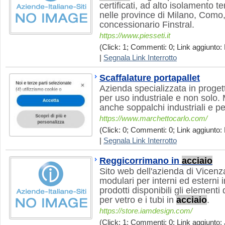
certificati, ad alto isolamento 
nelle province di Milano, Com
concessionario Finstral.
https://www.piesseti.it
(Click: 1; Commenti: 0; Link aggiunto: 
|
Segnala Link Interrotto
Scaffalature portapallet
Azienda specializzata in progett
per uso industriale e non solo.
anche soppalchi industriali e pe
https://www.marchettocarlo.com/
(Click: 0; Commenti: 0; Link aggiunto: 
|
Segnala Link Interrotto
Reggicorrimano in
acciaio
Sito web dell'azienda di Vicen
modulari per interni ed esterni 
prodotti disponibili gli elementi
per vetro e i tubi in
acciaio
.
https://store.iamdesign.com/
(Click: 1; Commenti: 0; Link aggiunto: 