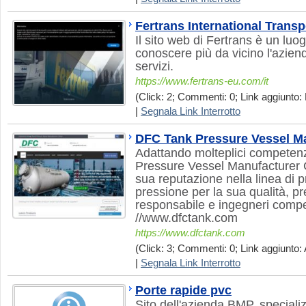
Fertrans International Transp
Il sito web di Fertrans è un luog
conoscere più da vicino l'aziend
servizi.
https://www.fertrans-eu.com/it
(Click: 2; Commenti: 0; Link aggiunto:
|
Segnala Link Interrotto
DFC Tank Pressure Vessel Ma
Adattando molteplici competen
Pressure Vessel Manufacturer 
sua reputazione nella linea di p
pressione per la sua qualità, p
responsabile e ingegneri compet
//www.dfctank.com
https://www.dfctank.com
(Click: 3; Commenti: 0; Link aggiunto: 
|
Segnala Link Interrotto
Porte rapide pvc
Sito dell'azienda BMP, speciali