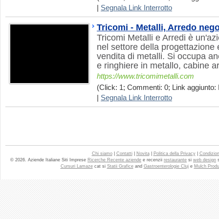
|
Segnala Link Interrotto
Tricomi - Metalli, Arredo nego
Tricomi Metalli e Arredi è un'az
nel settore della progettazione 
vendita di metalli. Si occupa an
e ringhiere in metallo, cabine 
https://www.tricomimetalli.com
(Click: 1; Commenti: 0; Link aggiunto: 
|
Segnala Link Interrotto
Chi siamo
|
Contatti
|
Novita
|
Politica della Privacy
|
Condizioni
© 2026. Aziende Italiane Siti Imprese
Ricerche Recente aziende
e recenzii
restaurante
si
web design
Cursuri Lamaze
cat si
Statii Grafice
and
Gastroenterologie Cluj
e
Mulch Produ