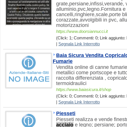
grate,persiane,infissi,verande, v
alluminio,pvc,legno.Fornitura e
cancelli,ringhiere,scale,porte b
corazzate,avvolgibili in pvc, al
motorizzazioni
https://www.doorsiannucci.it
(Click: 1; Commenti: 0; Link aggiunto: 
|
Segnala Link Interrotto
Baia Sicura Vendita Coprica
Fumarie
Vendita online di canne fumari
metallici come portscope e tutto
raccolta differenziata , copricald
termoidraulici
https://www.baiasicura.it/shop
(Click: 0; Commenti: 0; Link aggiunto: 
|
Segnala Link Interrotto
Piesseti
Piesseti realizza e vende finest
acciaio
e legno; persiane; porto