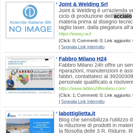
Joint & Welding Srl
Joint & Welding è un'azienda ve
ciclo di produzione dell'
acciaio
materia prima al disegno tecnic
taglio laser, dalla piegatura al
https://www.j-w.it
(Click: 0; Commenti: 0; Link aggiunto: 
|
Segnala Link Interrotto
Fabbro Milano H24
Fabbro Milano 24h offre un servi
riparazioni, manutenzioni e ass
fabbri, contattateci al 392003
personale qualificato a risolver
https://www.fabbro24hmilano.com/
(Click: 1; Commenti: 0; Link aggiunto: 
|
Segnala Link Interrotto
labottiglietta.it
Blog che sensibilizza l'utilizzo d
la riduzione di prodotti in mate
la filosofia delle 3 R, Ridurre, R