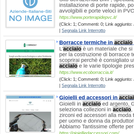
installazione di porte rapide, por
avvolgibili e porte veloci in PV
https://www.porterapidepvc.it/
(Click: 1; Commenti: 0; Link aggiunto: 
|
Segnala Link Interrotto
Borracce termiche in
acciaio
L'
acciaio
è un materiale che si
per la costruzione di borracce 
scoprirai perchè è consigliato u
acciaio
e le varie tipologie pre
https://www.ecoborraccia.it/
(Click: 1; Commenti: 0; Link aggiunto: 
|
Segnala Link Interrotto
Gioielli ed accessori in
accia
Gioielli in
acciaio
ed argento,
seleziona collezioni in
acciaio
,
zirconi ed accessori alla moda t
per uomo e donna da produttori i
Abbiamo Tantissime offerte per 
https://gioielliedaccessori.com/