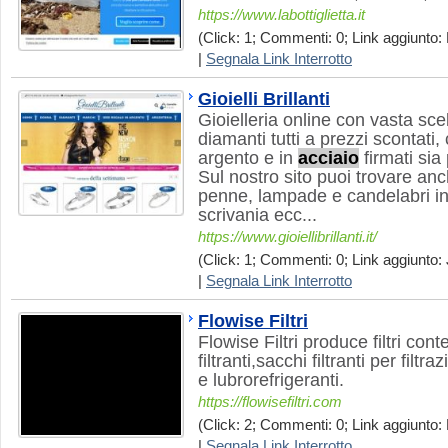
https://www.labottiglietta.it
(Click: 1; Commenti: 0; Link aggiunto: 
|
Segnala Link Interrotto
Gioielli Brillanti
Gioielleria online con vasta scelt
diamanti tutti a prezzi scontati, 
argento e in
acciaio
firmati si
Sul nostro sito puoi trovare anc
penne, lampade e candelabri in c
scrivania ecc...
https://www.gioiellibrillanti.it/
(Click: 1; Commenti: 0; Link aggiunto: 
|
Segnala Link Interrotto
Flowise Filtri
Flowise Filtri produce filtri cont
filtranti,sacchi filtranti per filtr
e lubrorefrigeranti.
https://flowisefiltri.com
(Click: 2; Commenti: 0; Link aggiunto:
|
Segnala Link Interrotto