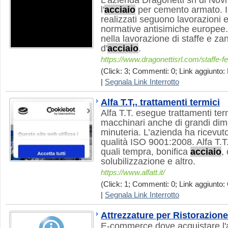
L'azienda Dragonetti srl di Novi 
l'
acciaio
per cemento armato. I m
realizzati seguono lavorazioni e
normative antisimiche europee.
nella lavorazione di staffe e z
d'
acciaio
.
https://www.dragonettisrl.com/staffe-fer
(Click: 3; Commenti: 0; Link aggiunto: 
|
Segnala Link Interrotto
Alfa T.T,, trattamenti termici
Alfa T.T. esegue trattamenti ter
macchinari anche di grandi dime
minuteria. L’azienda ha ricevuto 
qualità ISO 9001:2008. Alfa T.T.
quali tempra, bonifica
acciaio
,
solubilizzazione e altro.
https://www.alfatt.it/
(Click: 1; Commenti: 0; Link aggiunto: 
|
Segnala Link Interrotto
Attrezzature per Ristorazione
E-commerce dove acquistare l'a