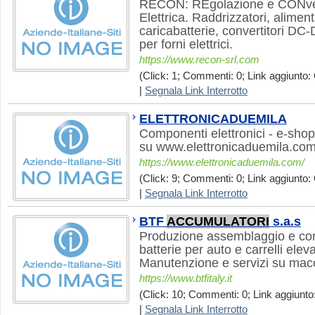
RECON: REgolazione e CONver
Elettrica. Raddrizzatori, alimenta
caricabatterie, convertitori DC-
per forni elettrici.
https://www.recon-srl.com
(Click: 1; Commenti: 0; Link aggiunto: 
|
Segnala Link Interrotto
ELETTRONICADUEMILA
Componenti elettronici - e-shop
su www.elettronicaduemila.co
https://www.elettronicaduemila.com/
(Click: 9; Commenti: 0; Link aggiunto: 
|
Segnala Link Interrotto
BTF
ACCUMULATORI
s.a.s
Produzione assemblaggio e co
batterie per auto e carrelli elev
Manutenzione e servizi su macc
https://www.btfitaly.it
(Click: 10; Commenti: 0; Link aggiunto:
|
Segnala Link Interrotto