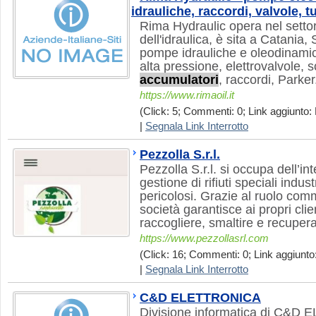
idrauliche, raccordi, valvole, 
Rima Hydraulic opera nel settor
dell'idraulica, è sita a Catania, S
pompe idrauliche e oleodinamich
alta pressione, elettrovalvole, sc
accumulatori
, raccordi, Parker
https://www.rimaoil.it
(Click: 5; Commenti: 0; Link aggiunto: 
|
Segnala Link Interrotto
Pezzolla S.r.l.
Pezzolla S.r.l. si occupa dell’i
gestione di rifiuti speciali indust
pericolosi. Grazie al ruolo com
società garantisce ai propri clien
raccogliere, smaltire e recuperare
https://www.pezzollasrl.com
(Click: 16; Commenti: 0; Link aggiunto:
|
Segnala Link Interrotto
C&D ELETTRONICA
Divisione informatica di C&