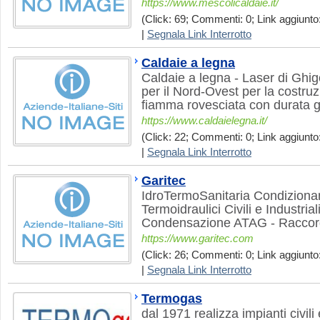
https://www.mescolicaldaie.it/
(Click: 69; Commenti: 0; Link aggiunto:
|
Segnala Link Interrotto
Caldaie a legna
Caldaie a legna - Laser di Ghigo
per il Nord-Ovest per la costruz
fiamma rovesciata con durata ga
https://www.caldaielegna.it/
(Click: 22; Commenti: 0; Link aggiunto:
|
Segnala Link Interrotto
Garitec
IdroTermoSanitaria Condizionam
Termoidraulici Civili e Industrial
Condensazione ATAG - Raccor
https://www.garitec.com
(Click: 26; Commenti: 0; Link aggiunto:
|
Segnala Link Interrotto
Termogas
dal 1971 realizza impianti civili 