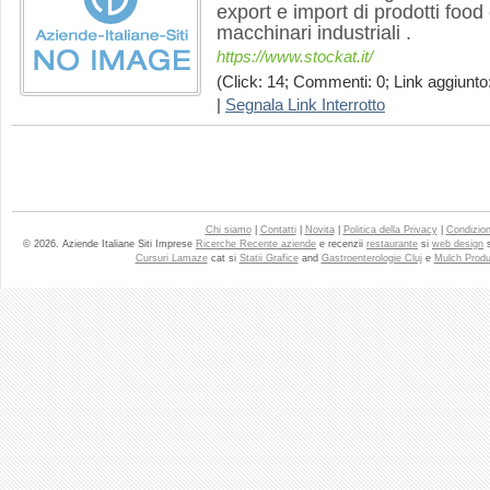
export e import di prodotti food 
macchinari industriali .
https://www.stockat.it/
(Click: 14; Commenti: 0; Link aggiunto:
|
Segnala Link Interrotto
Chi siamo
|
Contatti
|
Novita
|
Politica della Privacy
|
Condizioni
© 2026. Aziende Italiane Siti Imprese
Ricerche Recente aziende
e recenzii
restaurante
si
web design
Cursuri Lamaze
cat si
Statii Grafice
and
Gastroenterologie Cluj
e
Mulch Produ