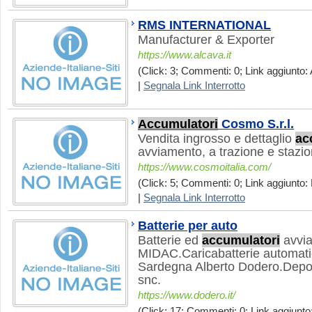
RMS INTERNATIONAL
Manufacturer & Exporter
https://www.alcava.it
(Click: 3; Commenti: 0; Link aggiunto: 
|
Segnala Link Interrotto
Accumulatori
Cosmo S.r.l.
Vendita ingrosso e dettaglio
ac
avviamento, a trazione e stazion
https://www.cosmoitalia.com/
(Click: 5; Commenti: 0; Link aggiunto: 
|
Segnala Link Interrotto
Batterie per auto
Batterie ed
accumulatori
avvia
MIDAC.Caricabatterie automatic
Sardegna Alberto Dodero.Depo
snc.
https://www.dodero.it/
(Click: 17; Commenti: 0; Link aggiunto: