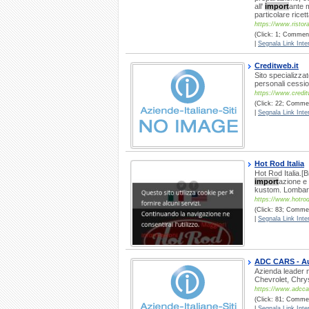
all'
import
ante 
particolare ricett
https://www.ristora
(Click: 1; Commenti
|
Segnala Link Inter
Creditweb.it
Sito specializza
personali cessio
https://www.credit
(Click: 22; Commen
|
Segnala Link Inter
Hot Rod Italia
Hot Rod Italia.[
import
azione e 
kustom. Lombard
https://www.hotrodi
(Click: 83; Commen
|
Segnala Link Inter
ADC CARS - A
Azienda leader n
Chevrolet, Chry
https://www.adccar
(Click: 81; Commen
|
Segnala Link Inter