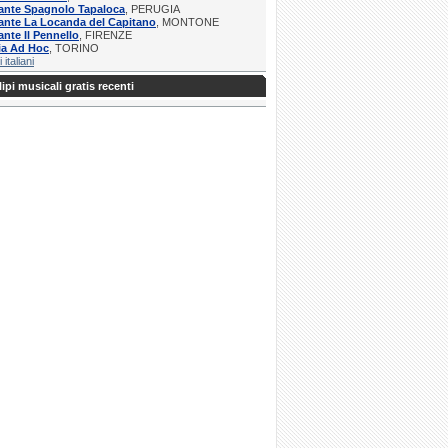
rante Spagnolo Tapaloca
, PERUGIA
ante La Locanda del Capitano
, MONTONE
ante Il Pennello
, FIRENZE
ia Ad Hoc
, TORINO
i italiani
ipi musicali gratis recenti