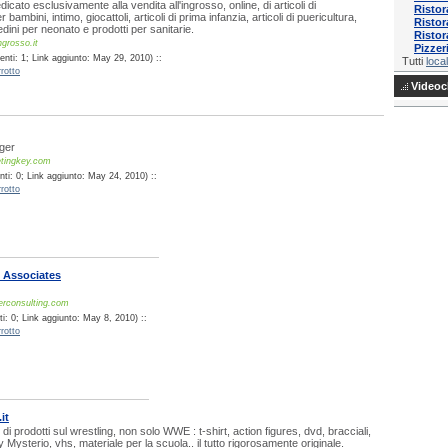
icato esclusivamente alla vendita all'ingrosso, online, di articoli di
Risto
bambini, intimo, giocattoli, articoli di prima infanzia, articoli di puericultura,
Ristor
dini per neonato e prodotti per sanitarie.
Ristor
grosso.it
Pizzer
nti: 1; Link aggiunto: May 29, 2010) ::
Tutti
local
rotto
Videocl
ger
tingkey.com
ti: 0; Link aggiunto: May 24, 2010) ::
rotto
 Associates
erconsulting.com
i: 0; Link aggiunto: May 8, 2010) ::
rotto
it
 di prodotti sul wrestling, non solo WWE : t-shirt, action figures, dvd, bracciali,
Mysterio, vhs, materiale per la scuola.. il tutto rigorosamente originale.