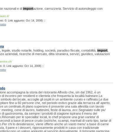
te nazionali e di
import
azione. carrozzeria. Servizio di autonoleggio con
auto.it/
ti: 0; Link aggiunto: Oct 14, 2008) ::
rotto
era
legale, studio notarile, holding, società, paradiso fiscale, contabilità,
import
,
e aziendali, ricerche di mercato, ditta straniera, servizi, giuridico, valutazioni
ervice.ch/
: 0; Link aggiunto: Oct 14, 2008) ::
rotto
redo
ione accompagna la storia del ristorante Alfredo che, sin dal 1962, è un
 di incontro per residenti e clientela che frequenta la località balneare.La
simbolo del locale, accoglie gli ospiti in un ambiente curato e raffinato.Le due
itare fino a 60 persone che, nel periodo estivo grazie alla terrazza all' aperto,
e un centinaio.Al piano superiore è presente una sala allestita con tavolo
 meeting, cene di lavoro, battesimi, feste di laurea..ecc.Segnalato sulle piu'
e di gastronomia, da sempre i prodotti di stagione ispirano il menu del
o.Rinomato per le specialita' locali, lo chef propone una gran varieta' di
 secondi a base di pesce crudo (ostriche, scampi, marinati di vario tipo, tartar di
o.Per chi lo desiderasse, viene offerto anche un vasto menu' a base di carne
ta, il pane e i dessert, rigorosamente prodotti in casa con tradizionale
nferiscono un valore aggiunto al servizio.Annualmente, il ristorante partecipa