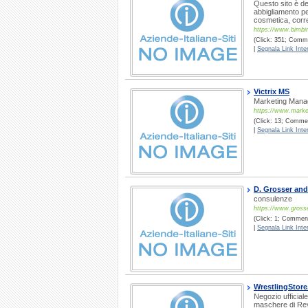
Questo sito è ded
abbigliamento per 
cosmetica, corre
https://www.bimbin
(Click: 351; Comme
|
Segnala Link Inter
Victrix MS
Marketing Mana
https://www.marke
(Click: 13; Commen
|
Segnala Link Inter
D. Grosser and
consulenze
https://www.gross
(Click: 1; Comment
|
Segnala Link Inter
WrestlingStore.
Negozio ufficiale
maschere di Rey 