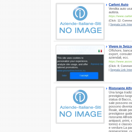
Carloni Auto
Vendita auto usa
autista.
https://www.carloni
(Click: 12; Commen
|
Segnala Link Inter
Vivere in Svizz
Offshore, banca, 
export, consulenz
aziendali, ecc.
https://www.ascos
(Click: 8; Commenti
|
Segnala Link Inter
Ristorante Alf
Una lunga tradiz
prestigioso luogo
statua di Bacco, 
sale possono osp
possono diventar
Reale, ideale per
prestigiose guid
ristorante Alfred
antipasti, primi,
tonno) e classic
e verdure.La pas
preparazione, co