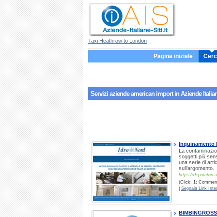
Taxi Heathrow to London
Pagina iniziale
Cerc
Servizi aziende
american import
in Aziende Italian
Inquinamento 
La contaminazion
soggetti più sen
una serie di arti
sull’argomento.
https://depuratori-
(Click: 1; Comment
|
Segnala Link Inter
BIMBINGROS