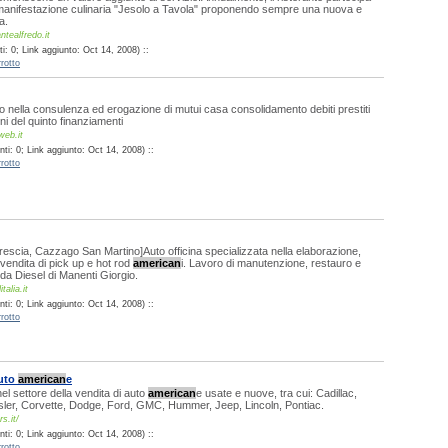
manifestazione culinaria "Jesolo a Tavola" proponendo sempre una nuova e
a.
ntealfredo.it
: 0; Link aggiunto: Oct 14, 2008) ::
rotto
to nella consulenza ed erogazione di mutui casa consolidamento debiti prestiti
ni del quinto finanziamenti
web.it
ti: 0; Link aggiunto: Oct 14, 2008) ::
rotto
Brescia, Cazzago San Martino]Auto officina specializzata nella elaborazione,
vendita di pick up e hot rod
american
i. Lavoro di manutenzione, restauro e
a Diesel di Manenti Giorgio.
talia.it
ti: 0; Link aggiunto: Oct 14, 2008) ::
rotto
uto
american
e
el settore della vendita di auto
american
e usate e nuove, tra cui: Cadillac,
sler, Corvette, Dodge, Ford, GMC, Hummer, Jeep, Lincoln, Pontiac.
s.it/
ti: 0; Link aggiunto: Oct 14, 2008) ::
rotto