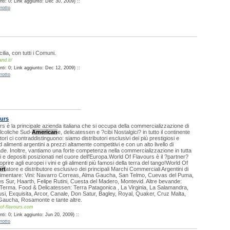
ti: 0; Link aggiunto: Dec 30, 2009) ::
rotto
icilia, con tutti i Comuni.
and.it/
ti: 0; Link aggiunto: Dec 12, 2009) ::
rotto
ours
s è la principale azienda italiana che si occupa della commercializzazione di
lcoliche Sud-
American
e, delicatessen e ?cibi Nostalgici? in tutto il continente
ri ci contraddistinguono: siamo distributori esclusivi dei più prestigiosi e
d alimenti argentini a prezzi altamente competitivi e con un alto livello di
trade. Inoltre, vantiamo una forte competenza nella commercializzazione in tutta
i e depositi posizionati nel cuore dell'Europa.World Of Flavours è il ?partner?
oprire agli europei i vini e gli alimenti più famosi della terra del tango!World Of
rt
atore e distributore esclusivo dei principali Marchi Commerciali Argentini di
alimentare: Vini: Navarro Correas, Alma Gaucha, San Telmo, Cuevas del Puma,
s Sur, Haarth, Felipe Rutini, Cuesta del Madero, Montevid. Altre bevande:
 Terma. Food & Delicatessen: Terra Patagonica , La Virginia, La Salamandra,
usi, Exquisita, Arcor, Canale, Don Satur, Bagley, Royal, Quaker, Cruz Malta,
aucha, Rosamonte e tante altre.
of-flavours.com
ti: 0; Link aggiunto: Jun 20, 2009) ::
rotto