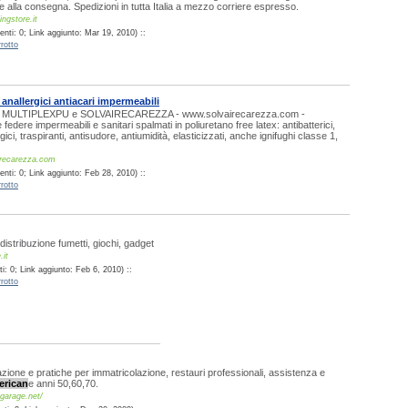
alla consegna. Spedizioni in tutta Italia a mezzo corriere espresso.
ngstore.it
nti: 0; Link aggiunto: Mar 19, 2010) ::
rotto
anallergici antiacari impermeabili
di MULTIPLEXPU e SOLVAIRECAREZZA - www.solvairecarezza.com -
federe impermeabili e sanitari spalmati in poliuretano free latex: antibatterici,
rgici, traspiranti, antisudore, antiumidità, elasticizzati, anche ignifughi classe 1,
irecarezza.com
nti: 0; Link aggiunto: Feb 28, 2010) ::
rotto
distribuzione fumetti, giochi, gadget
.it
: 0; Link aggiunto: Feb 6, 2010) ::
rotto
azione e pratiche per immatricolazione, restauri professionali, assistenza e
erican
e anni 50,60,70.
garage.net/