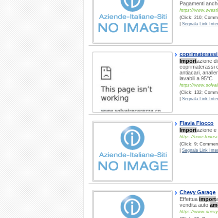
Pagamenti anche 
https://www.wrestli
(Click: 210; Comme
|
Segnala Link Inter
coprimaterassi 
Import
azione 
coprimaterassi e 
antiacari, analle
lavabili a 95°C
https://www.solva
(Click: 132; Comme
|
Segnala Link Inter
Flavia Fiocco
Import
azione e 
https://hovistocose
(Click: 9; Commenti
|
Segnala Link Inter
Chevy Garage
Effettua
import
vendita auto
am
https://www.chevy