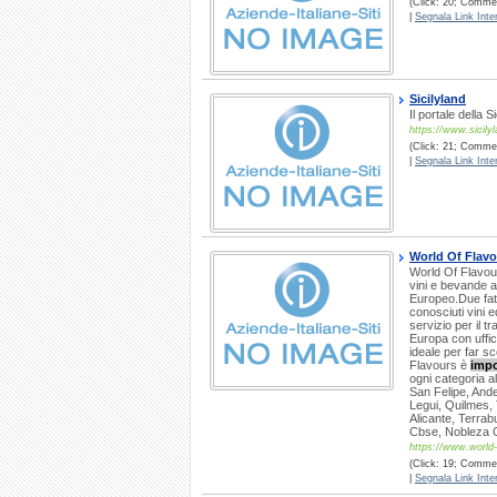
(Click: 20; Commen
|
Segnala Link Inter
Sicilyland
Il portale della S
https://www.sicilyl
(Click: 21; Commen
|
Segnala Link Inter
World Of Flav
World Of Flavour
vini e bevande a
Europeo.Due fatto
conosciuti vini e
servizio per il 
Europa con uffic
ideale per far sc
Flavours è
impo
ogni categoria 
San Felipe, Ande
Legui, Quilmes,
Alicante, Terrab
Cbse, Nobleza G
https://www.world-
(Click: 19; Commen
|
Segnala Link Inter