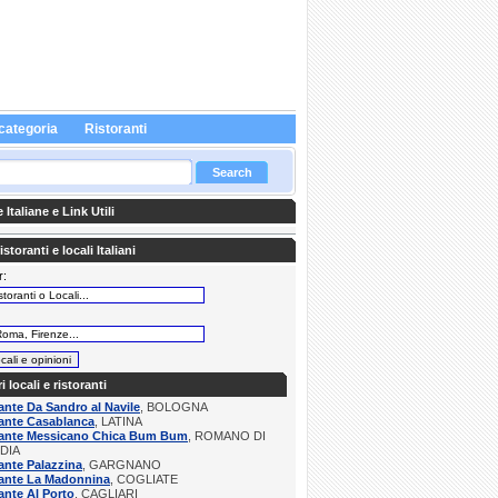
categoria
Ristoranti
Italiane e Link Utili
storanti e locali Italiani
r:
:
ri locali e ristoranti
ante Da Sandro al Navile
, BOLOGNA
ante Casablanca
, LATINA
rante Messicano Chica Bum Bum
, ROMANO DI
DIA
ante Palazzina
, GARGNANO
rante La Madonnina
, COGLIATE
ante Al Porto
, CAGLIARI