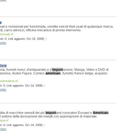
a
ati e revisionati per fuoristrada, vendita veicoli 4wd usati di qualunque marca.
i, carro attrezzi, officina mecanica di pronto intervento.
ristrada.it/
ti: 0; Link aggiunto: Oct 14, 2008) ::
rotto
tore
ia, fumetti nuovi, d'antiquariato e d'
import
azione, Manga, Video e DVD di
ponese, Action Figure, Comics
american
i, fumetto franco-belga, acquisto
ndroeditore.it/
: 0; Link aggiunto: Oct 14, 2008) ::
rotto
ita di macchine utensili dei più
import
anti costruttori Europei e
American
i.
l settore della lavorazione dei metalli con asportazione di materiale.
spa.it/
: 0; Link aggiunto: Oct 14, 2008) ::
rotto