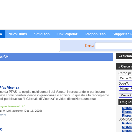
a
Nuovi links
Siti di top
Link Popolari
Proponi sito
Suggerisci 
Cerca
Aziende 
e Siti
Cerca ri
Cerca pe
Dove?
Pfas Vicenza
e da PFAS ha colpito molti comuni del Veneto, interessando in particolare i
sibili come bambini, donne in gravidanza e anziani. In questo sito raccogliamo
coli pubblicati su “Il Giornale di Vicenza” e video di notizie trasmesse
I miglio
acqua-pfas-veneto.it/
Ristor
i: 0; Link aggiunto: Dec 18, 2019) ::
Ristor
rotto
Risto
LOMBAR
Ristor
Risto
SO
Ristor