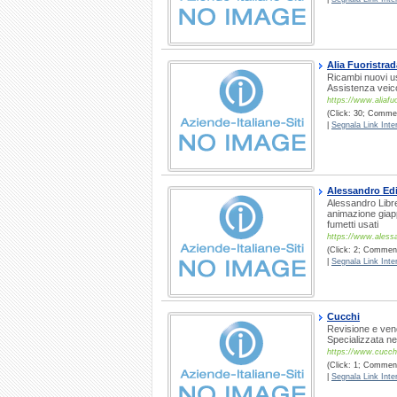
Alia Fuoristrad
Ricambi nuovi us
Assistenza veicol
https://www.aliafuo
(Click: 30; Commen
|
Segnala Link Inter
Alessandro Edi
Alessandro Librer
animazione giap
fumetti usati
https://www.alessa
(Click: 2; Commenti
|
Segnala Link Inter
Cucchi
Revisione e vend
Specializzata ne
https://www.cucchi
(Click: 1; Commenti
|
Segnala Link Inter