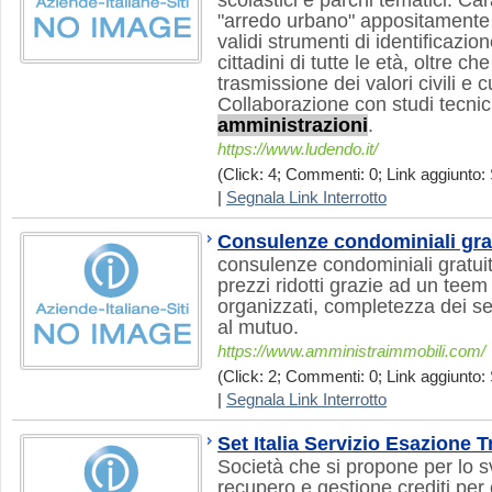
scolastici e parchi tematici. Cara
"arredo urbano" appositamente 
validi strumenti di identificazi
cittadini di tutte le età, oltre che 
trasmissione dei valori civili e c
Collaborazione con studi tecnic
amministrazioni
.
https://www.ludendo.it/
(Click: 4; Commenti: 0; Link aggiunto: 
|
Segnala Link Interrotto
Consulenze condominiali gra
consulenze condominiali gratui
prezzi ridotti grazie ad un teem 
organizzati, completezza dei se
al mutuo.
https://www.amministraimmobili.com/
(Click: 2; Commenti: 0; Link aggiunto: 
|
Segnala Link Interrotto
Set Italia Servizio Esazione T
Società che si propone per lo sv
recupero e gestione crediti per 