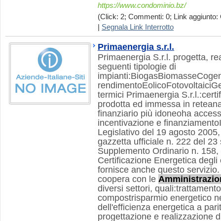
https://www.condominio.bz/
(Click: 2; Commenti: 0; Link aggiunto: 
|
Segnala Link Interrotto
Primaenergia s.r.l.
Primaenergia S.r.l. progetta, re
seguenti tipologie di
impianti:BiogasBiomasseCogen
rendimentoEolicoFotovoltaiciGe
termici Primaenergia S.r.l.:certi
prodotta ed immessa in reteanal
finanziario più idoneoha accesso
incentivazione e finanziamento
Legislativo del 19 agosto 2005,
gazzetta ufficiale n. 222 del 2
Supplemento Ordinario n. 158, è
Certificazione Energetica degli 
fornisce anche questo servizio.
coopera con le
Amministrazio
diversi settori, quali:trattamento
compostrisparmio energetico ne
dell'efficienza energetica a pari
progettazione e realizzazione di