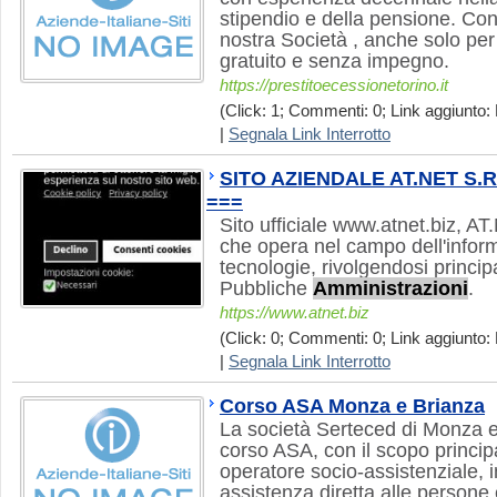
stipendio e della pensione. Cont
nostra Società , anche solo per
gratuito e senza impegno.
https://prestitoecessionetorino.it
(Click: 1; Commenti: 0; Link aggiunto: 
|
Segnala Link Interrotto
SITO AZIENDALE AT.NET S.R.
===
Sito ufficiale www.atnet.biz, AT
che opera nel campo dell'infor
tecnologie, rivolgendosi princip
Pubbliche
Amministrazioni
.
https://www.atnet.biz
(Click: 0; Commenti: 0; Link aggiunto: 
|
Segnala Link Interrotto
Corso ASA Monza e Brianza
La società Serteced di Monza e
corso ASA, con il scopo princip
operatore socio-assistenziale, i
assistenza diretta alle persone e 