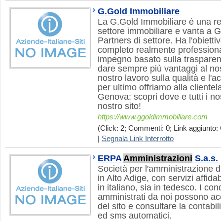
G.Gold Immobiliare
La G.Gold Immobiliare è una rea
settore immobiliare e vanta a G
Partners di settore. Ha l'obiettiv
completo realmente professiona
impegno basato sulla trasparen
dare sempre più vantaggi al nos
nostro lavoro sulla qualità e l'
per ultimo offriamo alla clientel
Genova: scopri dove e tutti i nost
nostro sito!
https://www.ggoldimmobiliare.com
(Click: 2; Commenti: 0; Link aggiunto: 
|
Segnala Link Interrotto
ERPA
Amministrazioni
S.a.s.
Società per l'amministrazione 
in Alto Adige, con servizi affida
in italiano, sia in tedesco. I c
amministrati da noi possono acc
del sito e consultare la contabil
ed sms automatici.