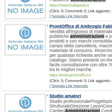
https://www.fruliopaolo.it
(Click: 0; Commenti: 0; Link aggiunto: 
|
Segnala Link Interrotto
ProntOffice di Ambrogio Fab
Vendita all'ingrosso di materiale
pubbliche
amministrazioni
e pr
prodotti e con marchi consolidat
campo della cancelleria, macchi
materiale di consumo. Ricerchi
per qualsiasi richiesta anche s
catalogo. Siamo presenti on-lin
facile consultazione con oltre 7
tra le migliori marche.
https://www.pront-office.it
(Click: 5; Commenti: 0; Link aggiunto: 
|
Segnala Link Interrotto
Studio amatori
Studio professionaleProgettazio
StrutturaleDirezione LavoriCo
Cantieri
Amministrazioni
Condo