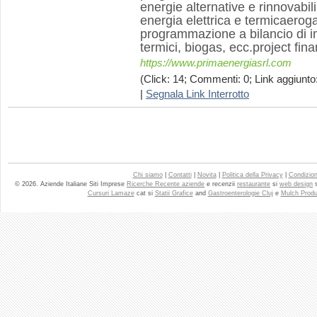
energie alternative e rinnovabil
energia elettrica e termicaerog
programmazione a bilancio di imp
termici, biogas, ecc.project fin
https://www.primaenergiasrl.com
(Click: 14; Commenti: 0; Link aggiunto:
|
Segnala Link Interrotto
Chi siamo
|
Contatti
|
Novita
|
Politica della Privacy
|
Condizioni
© 2026. Aziende Italiane Siti Imprese
Ricerche Recente aziende
e recenzii
restaurante
si
web design
Cursuri Lamaze
cat si
Statii Grafice
and
Gastroenterologie Cluj
e
Mulch Produ