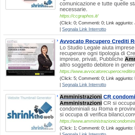
comunicazione e tutte quelle s
necessarie.
https://ccgraphos.it/
(Click: 0; Commenti: 0; Link aggiunto: J
|
Segnala Link Interrotto
Avvocato Recupero Crediti 
Lo Studio Legale aiuta imprese, 
recuperare ogni tipologia di Cre
imprese, privati, Pubbliche
Amm
altro soggetto debitore in gener
https://www.avvocatorecuperocreditiro
(Click: 5; Commenti: 0; Link aggiunto: 
|
Segnala Link Interrotto
Amministrazioni
CR condomin
Amministrazioni
CR si occupa
condominiali su Roma e provinc
si occupa di verifica bilanci,c
https://www.amministrazionicondomini
(Click: 1; Commenti: 0; Link aggiunto: 
|
Segnala Link Interrotto