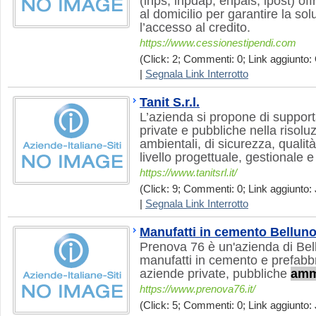
(inps, inpdap, enpals, ipost) of
al domicilio per garantire la so
l’accesso al credito.
https://www.cessionestipendi.com
(Click: 2; Commenti: 0; Link aggiunto: 
|
Segnala Link Interrotto
Tanit S.r.l.
L’azienda si propone di support
private e pubbliche nella risol
ambientali, di sicurezza, qualit
livello progettuale, gestionale e 
https://www.tanitsrl.it/
(Click: 9; Commenti: 0; Link aggiunto: J
|
Segnala Link Interrotto
Manufatti in cemento Bellun
Prenova 76 è un'azienda di Be
manufatti in cemento e prefabbr
aziende private, pubbliche
amm
https://www.prenova76.it/
(Click: 5; Commenti: 0; Link aggiunto: 