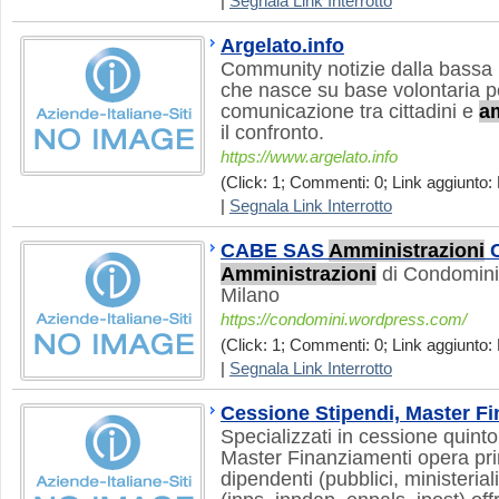
|
Segnala Link Interrotto
Argelato.info
Community notizie dalla bassa
che nasce su base volontaria pe
comunicazione tra cittadini e
a
il confronto.
https://www.argelato.info
(Click: 1; Commenti: 0; Link aggiunto: 
|
Segnala Link Interrotto
CABE SAS
Amministrazioni
C
Amministrazioni
di Condominio
Milano
https://condomini.wordpress.com/
(Click: 1; Commenti: 0; Link aggiunto: 
|
Segnala Link Interrotto
Cessione Stipendi, Master F
Specializzati in cessione quinto
Master Finanziamenti opera pri
dipendenti (pubblici, ministeriali