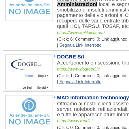
Amministrazioni
locali e segn
smobilizzo di insoluti amministr
pagamento delle violazioni al C
recupero delle varie entrate trib
quali : ICI, TARSU, TOSAP, etc
https://www.setitalia.com/
(Click: 6; Commenti: 0; Link aggiunto: 
|
Segnala Link Interrotto
DOGRE Srl
Accertamento e riscossione trib
https://www.dogresrl.it/
(Click: 1; Commenti: 0; Link aggiunto: 
|
Segnala Link Interrotto
MAD Information Technology
Offriamo ai nostri clienti assist
server, notebook, reti aziendali
e tutte le apparecchiature infor
https://www.madit.it
(Click: 0; Commenti: 0; Link aggiunto: 