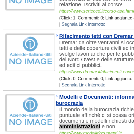
relazione. Iscriviti al corso!
https://www.serteced.it/corso-asa.html
(Click: 1; Commenti: 0; Link aggiunto: 
|
Segnala Link Interrotto
Rifacimento tetti con Drema
Dremar da oltre vent'anni si oc
tetti e delle coperture civili ed i
svolge lavori anche per le pub
del Nord Ovest e delle struttu
ed edifici pubblici.
https://www.dremar.it/rifacimenti-copertu
(Click: 0; Commenti: 0; Link aggiunto: 
|
Segnala Link Interrotto
Modelli e Documenti: informa
burocrazia
Il mondo della burocrazia richi
puntuale affinché ci si possa or
documenti e modelli richiesti da
amministrazioni
e non.
https://www.modellidocumenti.it/