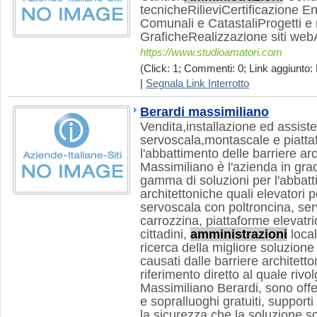
tecnicheRilieviCertificazione En
Comunali e CatastaliProgetti e 
GraficheRealizzazione siti webA
https://www.studioamatori.com
(Click: 1; Commenti: 0; Link aggiunto:
|
Segnala Link Interrotto
Berardi massimiliano
Vendita,installazione ed assist
servoscala,montascale e piattaf
l'abbattimento delle barriere ar
Massimiliano è l'azienda in gra
gamma di soluzioni per l'abbatt
architettoniche quali elevatori p
servoscala con poltroncina, se
carrozzina, piattaforme elevatrici.
cittadini,
amministrazioni
local
ricerca della migliore soluzione
causati dalle barriere architett
riferimento diretto al quale rivo
Massimiliano Berardi, sono offe
e sopralluoghi gratuiti, supporti
la sicurezza che la soluzione sce