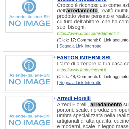
Crocco è riconosciuto come az
dell’
arredamento
, realtà multi
prodotto viene pensato e realiz
cultura dell’abitare, che ha com
suoi bisogni.
https://www.croccoarredamenti.it
(Click: 17; Commenti: 0; Link aggiunto
|
Segnala Link Interrotto
FANTON INTERNI SRL
L'arte di arredare la tua casa c
https://www.fantoninterni.it
(Click: 49; Commenti: 0; Link aggiunto:
|
Segnala Link Interrotto
Arredi Fiorelli
Arredi Fiorelli,
arredamento
su 
portoni, scale, riproduzioni op
umbra specializzata nella real
artigianali di alta qualità, cucin
e moderni, scale in legno masse