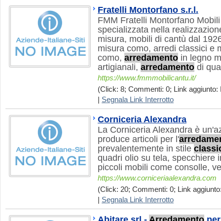
Fratelli Montorfano s.r.l.
FMM Fratelli Montorfano Mobili
specializzata nella realizzazion
misura, mobili di cantù dal 192
misura como, arredi classici e
como,
arredamento
in legno m
artigianali,
arredamento
di qual
https://www.fmmmobilicantu.it/
(Click: 8; Commenti: 0; Link aggiunto: 
|
Segnala Link Interrotto
Corniceria Alexandra
La Corniceria Alexandra è un'a
produce articoli per l'
arredame
prevalentemente in stile
classi
quadri olio su tela, specchiere 
piccoli mobili come consolle, v
https://www.corniceriaalexandra.com
(Click: 20; Commenti: 0; Link aggiunto
|
Segnala Link Interrotto
Abitare srl -
Arredamento
per 