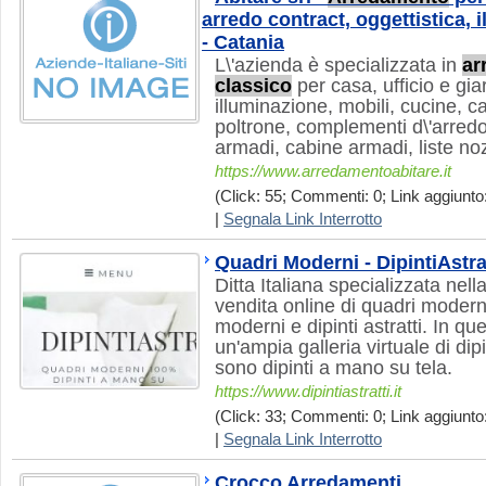
arredo contract, oggettistica, i
- Catania
L\'azienda è specializzata in
ar
classico
per casa, ufficio e giar
illuminazione, mobili, cucine, ca
poltrone, complementi d\'arredo,
armadi, cabine armadi, liste noz
https://www.arredamentoabitare.it
(Click: 55; Commenti: 0; Link aggiunto
|
Segnala Link Interrotto
Quadri Moderni - DipintiAstrat
Ditta Italiana specializzata nell
vendita online di quadri moderni,
moderni e dipinti astratti. In qu
un'ampia galleria virtuale di dipin
sono dipinti a mano su tela.
https://www.dipintiastratti.it
(Click: 33; Commenti: 0; Link aggiunto:
|
Segnala Link Interrotto
Crocco Arredamenti