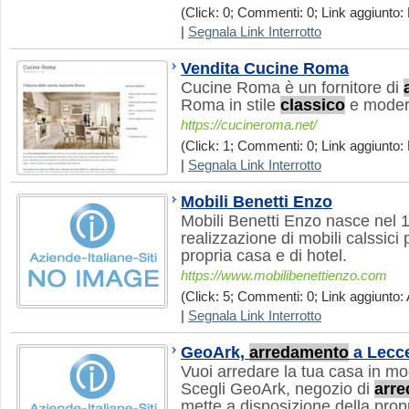
(Click: 0; Commenti: 0; Link aggiunto: 
|
Segnala Link Interrotto
Vendita Cucine Roma
Cucine Roma è un fornitore di
Roma in stile
classico
e modern
https://cucineroma.net/
(Click: 1; Commenti: 0; Link aggiunto: 
|
Segnala Link Interrotto
Mobili Benetti Enzo
Mobili Benetti Enzo nasce nel 1
realizzazione di mobili calssici p
propria casa e di hotel.
https://www.mobilibenettienzo.com
(Click: 5; Commenti: 0; Link aggiunto: 
|
Segnala Link Interrotto
GeoArk,
arredamento
a Lecc
Vuoi arredare la tua casa in mo
Scegli GeoArk, negozio di
arr
mette a disposizione della propr