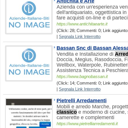
Antichità e Arte
Azienda con un'esperienza vent
dell'antiquariato, oggettistica in
fare acquisti on-line e di partec
https://www.antichitaearte.it
(Click: 28; Commenti: 0; Link aggiunto:
|
Segnala Link Interrotto
Bassan Snc di Bassan Aless
Vendita e Installazione di
Arre
Doccia, Megius, Rasodoccia, Fi
Wellbox, Waterpole, Rubinetter
Assistenza Tecnica a Peschier
https://www.bagnobassan.it
(Click: 14; Commenti: 0; Link aggiunto:
|
Segnala Link Interrotto
Pietrelli Arredamenti
Mobili e arredo Marche, progett
classico
e moderno di cucine, s
camerette e complementi
https://www.pietrelliarredamenti.it