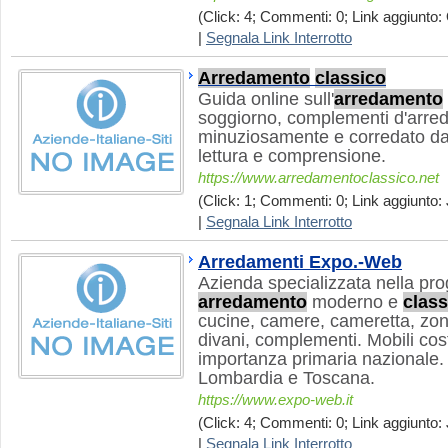
(Click: 4; Commenti: 0; Link aggiunto: 
|
Segnala Link Interrotto
Arredamento
classico
Guida online sull'
arredamento
soggiorno, complementi d'arredo
minuziosamente e corredato da f
lettura e comprensione.
https://www.arredamentoclassico.net
(Click: 1; Commenti: 0; Link aggiunto: 
|
Segnala Link Interrotto
Arredamenti Expo.-Web
Azienda specializzata nella prog
arredamento
moderno e
class
cucine, camere, cameretta, zon
divani, complementi. Mobili cost
importanza primaria nazionale. Pu
Lombardia e Toscana.
https://www.expo-web.it
(Click: 4; Commenti: 0; Link aggiunto: J
|
Segnala Link Interrotto