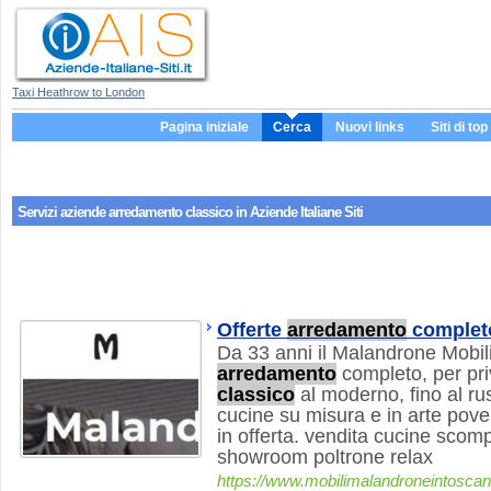
Taxi Heathrow to London
Pagina iniziale
Cerca
Nuovi links
Siti di top
Servizi aziende
arredamento classico
in Aziende Italiane Siti
Offerte
arredamento
complet
Da 33 anni il Malandrone Mobil
arredamento
completo, per priv
classico
al moderno, fino al rus
cucine su misura e in arte pov
in offerta. vendita cucine sco
showroom poltrone relax
https://www.mobilimalandroneintosca