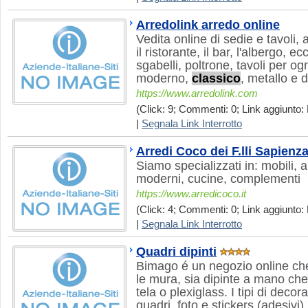
Arredolink arredo online
Vedita online di sedie e tavoli, a
il ristorante, il bar, l'albergo, e
sgabelli, poltrone, tavoli per ogn
moderno,
classico
, metallo e d
https://www.arredolink.com
(Click: 9; Commenti: 0; Link aggiunto: 
|
Segnala Link Interrotto
Arredi Coco dei F.lli Sapienza
Siamo specializzati in: mobili, 
moderni, cucine, complementi
https://www.arredicoco.it
(Click: 4; Commenti: 0; Link aggiunto: 
|
Segnala Link Interrotto
Quadri dipinti
Bimago é un negozio online ch
le mura, sia dipinte a mano ch
tela o plexiglass. I tipi di decor
quadri, foto e stickers (adesivi)