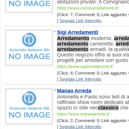
abitazioni private. A Cervignano 
https://www.zanonarredamenti.it/
(Click: 7; Commenti: 0; Link aggiunto: 
|
Segnala Link Interrotto
Sigi Arredamenti
Arredamento
moderno,
arred
arredamento
camerette,
arre
arredamento
armadi, la qualit
Questo negozio offre ai suoi visi
progetti per arredare con gusto 
https://www.sigiarredamenti.it/
(Click: 4; Commenti: 0; Link aggiunto: 
|
Segnala Link Interrotto
Manao Arreda
Antonella e Paolo sono lieti di 
raffinato show room dedicato all
spazio in stile neo
classico
che 
https://www.manaoarreda.it/
(Click: 2; Commenti: 0; Link aggiunto: 
|
Segnala Link Interrotto