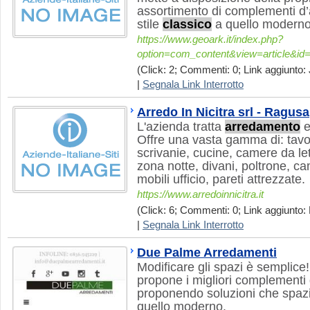
assortimento di complementi d’
stile
classico
a quello moderno
https://www.geoark.it/index.php?
option=com_content&view=article&id
(Click: 2; Commenti: 0; Link aggiunto: 
|
Segnala Link Interrotto
Arredo In Nicitra srl - Ragusa
L'azienda tratta
arredamento
e
Offre una vasta gamma di: tavoli
scrivanie, cucine, camere da le
zona notte, divani, poltrone, ca
mobili ufficio, pareti attrezzate.
https://www.arredoinnicitra.it
(Click: 6; Commenti: 0; Link aggiunto: 
|
Segnala Link Interrotto
Due Palme Arredamenti
Modificare gli spazi è semplic
propone i migliori complementi
proponendo soluzioni che spazi
quello moderno.