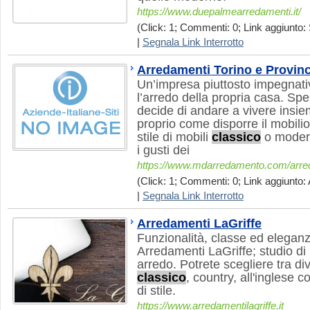
https://www.duepalmearredamenti.it/
(Click: 1; Commenti: 0; Link aggiunto: 
|
Segnala Link Interrotto
Arredamenti Torino e Provin
Un’impresa piuttosto impegnativ
l’arredo della propria casa. S
decide di andare a vivere insiem
proprio come disporre il mobili
stile di mobili
classico
o modern
i gusti dei
https://www.mdarredamento.com/arreda
(Click: 1; Commenti: 0; Link aggiunto: 
|
Segnala Link Interrotto
Arredamenti LaGriffe
Funzionalità, classe ed eleganz
Arredamenti LaGriffe; studio di 
arredo. Potrete scegliere tra di
classico
, country, all'inglese c
di stile.
https://www.arredamentilagriffe.it