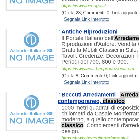
https://www.bimago.it/
(Click: 23; Commenti: 0; Link aggiunto
|
Segnala Link Interrotto
Antiche Riproduzioni
Il Portale Italiano dell'
Arredam
Riproduzioni d'Autore. Vendita
Gratuita Mobili Classici in Stile,
Tavoli, Credenze, Decorazioni Is
Periodi del 700, 800 e 900.
https://www.anticheriproduzioni.com
(Click: 8; Commenti: 0; Link aggiunto: 
|
Segnala Link Interrotto
Beccuti Arredamenti -
Arred
contemporaneo,
classico
1000 metri quadrati di esposizi
chilometri da Casale Monferrato
moderno, a quello contemporane
classico
. Complementi d'arredo 
design.
https://www.beccutiarredamenti.it