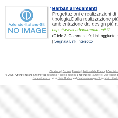
Barban arredamenti
Progettazioni e realizzazioni di 
tipologia.Dalla realizzazione pi
ambientazione dal design più a
https://www.barbanarredamenti.it/
(Click: 3; Commenti: 0; Link aggiunto: 
|
Segnala Link Interrotto
Chi siamo
|
Contatti
|
Novita
|
Politica della Privacy
|
Condizioni
© 2026. Aziende Italiane Siti Imprese
Ricerche Recente aziende
e recenzii
restaurante
si
web design
Cursuri Lamaze
cat si
Statii Grafice
and
Gastroenterologie Cluj
e
Mulch Produ