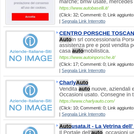
marche; bmw usate, mercedes u
https://www.autobaselli.it/
(Click: 32; Commenti: 0; Link aggiunto:
|
Segnala Link Interrotto
CENTRO PORSCHE TOSCA
Auto
In srl concessionaria Pors
assistenza pre e post vendita p
casa
auto
mobilistica.
https://www.autoinporsche.it/
(Click: 17; Commenti: 0; Link aggiunto:
|
Segnala Link Interrotto
Charly
Auto
Vendita
auto
nuove, aziendali e
Occasioni usato. Consegne in tut
https://www.charlyauto.com/
(Click: 10; Commenti: 0; Link aggiunto:
|
Segnala Link Interrotto
Auto
usata.it - La Vetrina dell'
Il Portale dell'
auto
, occasioni u