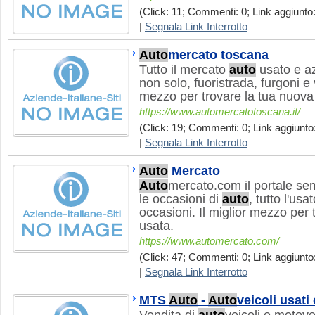
(Click: 11; Commenti: 0; Link aggiunto:
|
Segnala Link Interrotto
Auto
mercato toscana
Tutto il mercato
auto
usato e az
non solo, fuoristrada, furgoni e ve
mezzo per trovare la tua nuov
https://www.automercatotoscana.it/
(Click: 19; Commenti: 0; Link aggiunto:
|
Segnala Link Interrotto
Auto
Mercato
Auto
mercato.com il portale se
le occasioni di
auto
, tutto l'usa
occasioni. Il miglior mezzo per
usata.
https://www.automercato.com/
(Click: 47; Commenti: 0; Link aggiunto:
|
Segnala Link Interrotto
MTS
Auto
-
Auto
veicoli usati