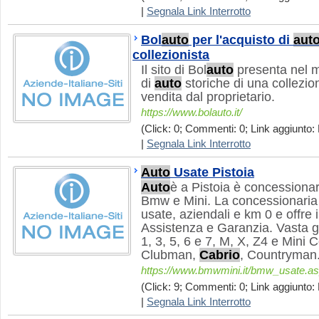
|
Segnala Link Interrotto
Bol
auto
per l'acquisto di
aut
collezionista
Il sito di Bol
auto
presenta nel mi
di
auto
storiche di una collezio
vendita dal proprietario.
https://www.bolauto.it/
(Click: 0; Commenti: 0; Link aggiunto: 
|
Segnala Link Interrotto
Auto
Usate Pistoia
Auto
è a Pistoia è concessiona
Bmw e Mini. La concessionari
usate, aziendali e km 0 e offre i
Assistenza e Garanzia. Vasta
1, 3, 5, 6 e 7, M, X, Z4 e Mini
Clubman,
Cabrio
, Countryman
https://www.bmwmini.it/bmw_usate.a
(Click: 9; Commenti: 0; Link aggiunto: 
|
Segnala Link Interrotto