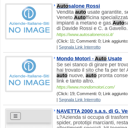
Auto
salone Rossi
Vendita
auto
usate garantite, s
Veneto.
Auto
fficina specializzat
impianti a metano e gas.
Auto
s
di Davide Rossi e C. a Gavello.
https://www.autosalonerossi.it/
(Click: 11; Commenti: 0; Link aggiunto:
|
Segnala Link Interrotto
Mondo Motori -
Auto
Usate
Se sei stanco di girare per trova
hai trovato il sito che fa per te
auto
nuove,
auto
pronta conse
link e tanto altro.
https://www.mondomotori.com/
(Click: 19; Commenti: 0; Link aggiunto:
|
Segnala Link Interrotto
NAVETTA 2000 s.a.s. di G. Ve
L?Azienda si occupa di trasfor
spider, prototipi marcianti, res