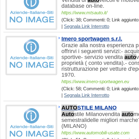
Vendita di
auto
veicoli e motove
database on-line.
https://www.mtsauto.it/
(Click: 38; Commenti: 0; Link aggiunto:
|
Segnala Link Interrotto
Imero sportwagen s.r.l.
Grazie alla nostra esperienza 
offrirvi i seguenti servizi:- acq
sportive- servizio vendita
auto
v
proprietà ( conto vendita).- co
ristrutturazione per vetture d'e
1970.
https://www.imero-sportwagen.eu
(Click: 58; Commenti: 0; Link aggiunto:
|
Segnala Link Interrotto
AUTO
STILE MILANO
Auto
stile Milanovendita
auto
mo
semestralidelle migliori marche
(MILANO)
https://www.automobili-usate.com