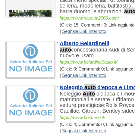
allestimenti speciali, kit toonin
selleria, modelleria, battilastra
barre duomo, elaborazioni
aut
https://www.navetta2000.com/
(Click: 15; Commenti: 0; Link aggiunto:
|
Segnala Link Interrotto
Alberto Belardinelli
auto
concessionaria Audi di Sen
nuovo e usato
https://www.belardinelliauto.it/
(Click: 0; Commenti: 0; Link aggiunto: 
|
Segnala Link Interrotto
Noleggio
auto
d'epoca e Lim
Noleggio
Auto
d'epoca e limous
matrimoniali e serate. Offriamo 
vetture prestigiose:Rolls Royce
Cadillac, Citroen, Bentley sidec
https://www.boscone.it/
(Click: 4; Commenti: 0; Link aggiunto: 
|
Segnala Link Interrotto