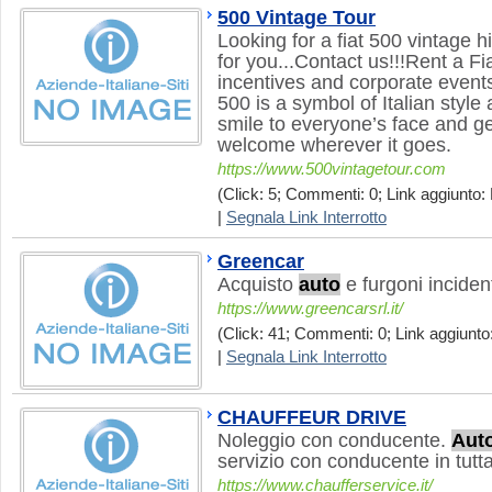
500 Vintage Tour
Looking for a fiat 500 vintage h
for you...Contact us!!!Rent a Fi
incentives and corporate events
500 is a symbol of Italian style 
smile to everyone’s face and g
welcome wherever it goes.
https://www.500vintagetour.com
(Click: 5; Commenti: 0; Link aggiunto: 
|
Segnala Link Interrotto
Greencar
Acquisto
auto
e furgoni incident
https://www.greencarsrl.it/
(Click: 41; Commenti: 0; Link aggiunto:
|
Segnala Link Interrotto
CHAUFFEUR DRIVE
Noleggio con conducente.
Aut
servizio con conducente in tutta 
https://www.chaufferservice.it/