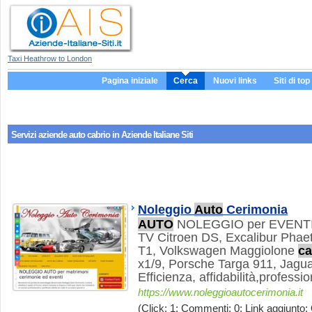
Taxi Heathrow to London
Pagina iniziale
Cerca
Nuovi links
Siti di top
Servizi aziende
auto cabrio
in Aziende Italiane Siti
Noleggio
Auto
Cerimonia
AUTO
NOLEGGIO per EVENTI
TV Citroen DS, Excalibur Phae
T1, Volkswagen Maggiolone
ca
x1/9, Porsche Targa 911, Jagua
Efficienza, affidabilità,profess
https://www.noleggioautocerimonia.it
(Click: 1; Commenti: 0; Link aggiunto: 