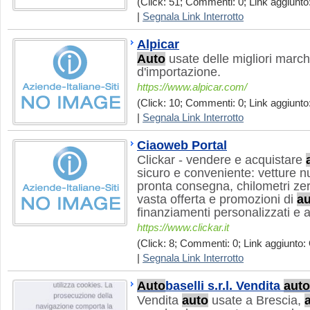
(Click: 51; Commenti: 0; Link aggiunto:
|
Segnala Link Interrotto
Alpicar
Auto
usate delle migliori marc
d'importazione.
https://www.alpicar.com/
(Click: 10; Commenti: 0; Link aggiunto:
|
Segnala Link Interrotto
Ciaoweb Portal
Clickar - vendere e acquistare
sicuro e conveniente: vetture n
pronta consegna, chilometri zer
vasta offerta e promozioni di
au
finanziamenti personalizzati e 
https://www.clickar.it
(Click: 8; Commenti: 0; Link aggiunto: 
|
Segnala Link Interrotto
Auto
baselli s.r.l. Vendita
auto
Vendita
auto
usate a Brescia,