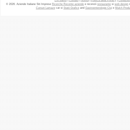
Chi siamo
|
Contatti
|
Novita
|
Politica della Privacy
|
Condizioni
© 2026. Aziende Italiane Siti Imprese
Ricerche Recente aziende
e recenzii
restaurante
si
web design
Cursuri Lamaze
cat si
Statii Grafice
and
Gastroenterologie Cluj
e
Mulch Produ