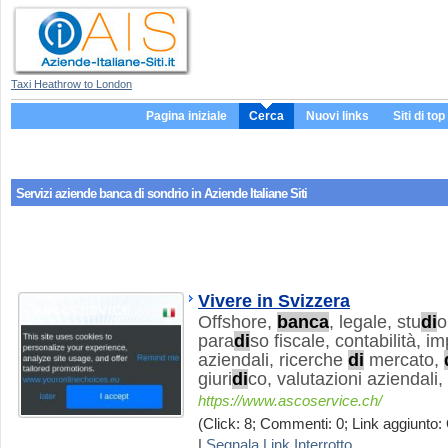
Taxi Heathrow to London
Pagina iniziale
Cerca
Nuovi links
Siti di top
Servizi aziende
banca di sondrio
in Aziende Italiane Siti
Vivere in Svizzera
Offshore,
banca
, legale, stu
di
o
para
di
so fiscale, contabilità, i
aziendali, ricerche
di
mercato,
giuri
di
co, valutazioni aziendali,
https://www.ascoservice.ch/
(Click: 8; Commenti: 0; Link aggiunto: 
|
Segnala Link Interrotto