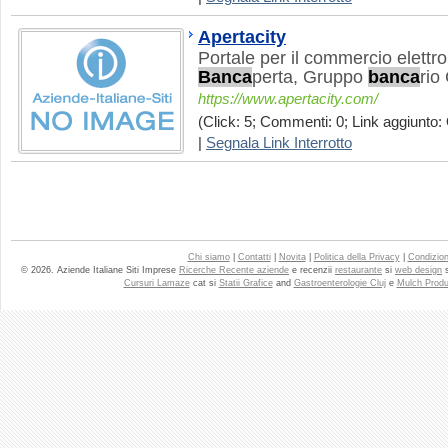
Apertacity
Portale per il commercio elettro
Banca
perta, Gruppo
banca
rio
https://www.apertacity.com/
(Click: 5; Commenti: 0; Link aggiunto: 
|
Segnala Link Interrotto
Chi siamo
|
Contatti
|
Novita
|
Politica della Privacy
|
Condizioni
© 2026. Aziende Italiane Siti Imprese
Ricerche Recente aziende
e recenzii
restaurante
si
web design
Cursuri Lamaze
cat si
Statii Grafice
and
Gastroenterologie Cluj
e
Mulch Produ