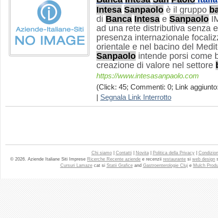
Intesa
San
paolo
è il gruppo
b
di
Banca
Intesa
e
San
paolo
IM
ad una rete distributiva senza e
presenza internazionale focaliz
orientale e nel bacino del Medi
San
paolo
intende porsi come 
creazione di valore nel settore
https://www.intesasanpaolo.com
(Click: 45; Commenti: 0; Link aggiunto:
|
Segnala Link Interrotto
Chi siamo
|
Contatti
|
Novita
|
Politica della Privacy
|
Condizioni
© 2026. Aziende Italiane Siti Imprese
Ricerche Recente aziende
e recenzii
restaurante
si
web design
Cursuri Lamaze
cat si
Statii Grafice
and
Gastroenterologie Cluj
e
Mulch Produ