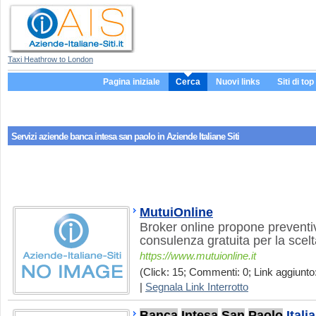
Taxi Heathrow to London
Pagina iniziale
Cerca
Nuovi links
Siti di top
Servizi aziende
banca intesa san paolo
in Aziende Italiane Siti
MutuiOnline
Broker online propone preventi
consulenza gratuita per la scel
https://www.mutuionline.it
(Click: 15; Commenti: 0; Link aggiunto:
|
Segnala Link Interrotto
Banca
Intesa
San
Paolo
Italia