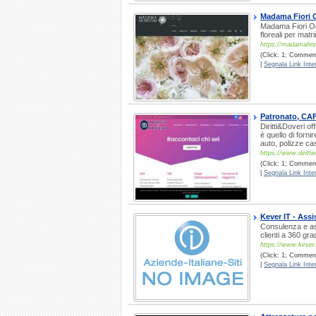
Madama Fiori O
Madama Fiori Ogg
floreali per matr
https://madamafiori
(Click: 1; Comment
|
Segnala Link Inter
Patronato, CAF,
Diritti&Doveri of
è quello di forn
auto, polizze cas
https://www.diritti
(Click: 1; Commenti
|
Segnala Link Inter
Kever IT - Ass
Consulenza e as
clienti a 360 gra
https://www.kever.i
(Click: 1; Comment
|
Segnala Link Inter