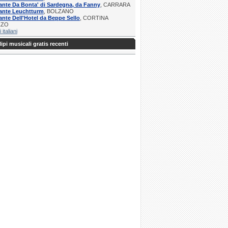
ante Da Bonta' di Sardegna, da Fanny
, CARRARA
rante Leuchtturm
, BOLZANO
ante Dell'Hotel da Beppe Sello
, CORTINA
ZZO
i italiani
ipi musicali gratis recenti