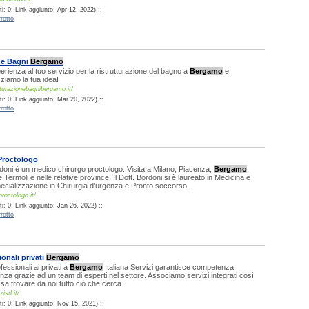
: 0; Link aggiunto: Apr 12, 2022) ::
rotto
ne Bagni
Bergamo
perienza al tuo servizio per la ristrutturazione del bagno a
Bergamo
e
zziamo la tua idea!
tturazionebagnibergamo.it/
i: 0; Link aggiunto: Mar 20, 2022) ::
rotto
Proctologo
rdoni è un medico chirurgo proctologo. Visita a Milano, Piacenza,
Bergamo
,
Termoli e nelle relative province. Il Dott. Bordoni si è laureato in Medicina e
ecializzazione in Chirurgia d’urgenza e Pronto soccorso.
proctologo.it/
: 0; Link aggiunto: Jan 26, 2022) ::
rotto
ionali privati
Bergamo
ofessionali ai privati a
Bergamo
Italiana Servizi garantisce competenza,
ienza grazie ad un team di esperti nel settore. Associamo servizi integrati così
ssa trovare da noi tutto ciò che cerca.
isrl.it/
i: 0; Link aggiunto: Nov 15, 2021) ::