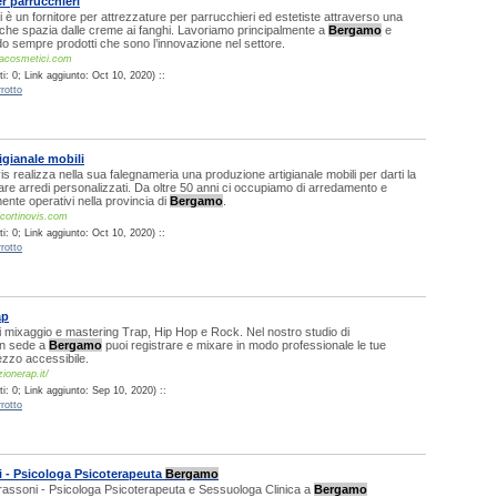
r parrucchieri
 è un fornitore per attrezzature per parrucchieri ed estetiste attraverso una
che spazia dalle creme ai fanghi. Lavoriamo principalmente a
Bergamo
e
do sempre prodotti che sono l’innovazione nel settore.
eacosmetici.com
: 0; Link aggiunto: Oct 10, 2020) ::
rotto
igianale mobili
is realizza nella sua falegnameria una produzione artigianale mobili per darti la
reare arredi personalizzati. Da oltre 50 anni ci occupiamo di arredamento e
ente operativi nella provincia di
Bergamo
.
icortinovis.com
: 0; Link aggiunto: Oct 10, 2020) ::
rotto
ap
i mixaggio e mastering Trap, Hip Hop e Rock. Nel nostro studio di
on sede a
Bergamo
puoi registrare e mixare in modo professionale le tue
ezzo accessibile.
ionerap.it/
i: 0; Link aggiunto: Sep 10, 2020) ::
rotto
i - Psicologa Psicoterapeuta
Bergamo
rassoni - Psicologa Psicoterapeuta e Sessuologa Clinica a
Bergamo