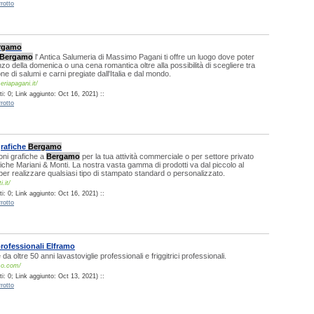
rotto
rgamo
Bergamo
l' Antica Salumeria di Massimo Pagani ti offre un luogo dove poter
nzo della domenica o una cena romantica oltre alla possibilità di scegliere tra
e di salumi e carni pregiate dall'Italia e dal mondo.
eriapagani.it/
: 0; Link aggiunto: Oct 16, 2021) ::
rotto
grafiche
Bergamo
ioni grafiche a
Bergamo
per la tua attività commerciale o per settore privato
rafiche Mariani & Monti. La nostra vasta gamma di prodotti va dal piccolo al
er realizzare qualsiasi tipo di stampato standard o personalizzato.
.it/
: 0; Link aggiunto: Oct 16, 2021) ::
rotto
professionali Elframo
a oltre 50 anni lavastoviglie professionali e friggitrici professionali.
mo.com/
: 0; Link aggiunto: Oct 13, 2021) ::
rotto