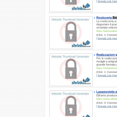
|
Segnala Link Inter
Rosticceria
Be
La rosticceria a
degustare il pra
un'ampia selezion
https://anticasalum
(Click: 1; Commenti
|
Segnala Link Inter
Realizzazioni 
Per le realizzaz
rivolgiti a artig
grande formato p
https://marianimonti
(Click: 1; Commenti
|
Segnala Link Inter
Lavastoviglie 
Elframo produce d
https://www.elfra
(Click: 0; Commenti
|
Segnala Link Inter