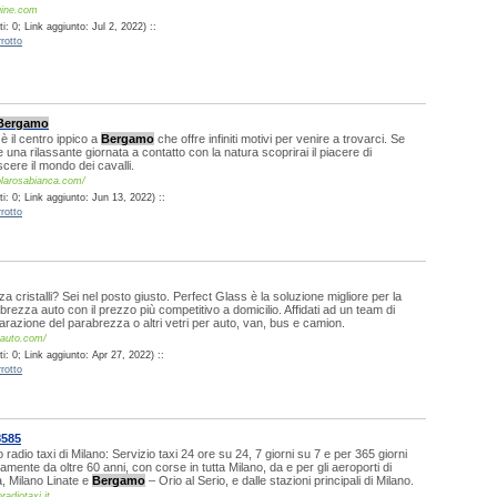
gine.com
: 0; Link aggiunto: Jul 2, 2022) ::
rotto
Bergamo
 il centro ippico a
Bergamo
che offre infiniti motivi per venire a trovarci. Se
 una rilassante giornata a contatto con la natura scoprirai il piacere di
cere il mondo dei cavalli.
colarosabianca.com/
: 0; Link aggiunto: Jun 13, 2022) ::
rotto
a cristalli? Sei nel posto giusto. Perfect Glass è la soluzione migliore per la
brezza auto con il prezzo più competitivo a domicilio. Affidati ad un team di
parazione del parabrezza o altri vetri per auto, van, bus e camion.
-auto.com/
: 0; Link aggiunto: Apr 27, 2022) ::
rotto
8585
 radio taxi di Milano: Servizio taxi 24 ore su 24, 7 giorni su 7 e per 365 giorni
ttamente da oltre 60 anni, con corse in tutta Milano, da e per gli aeroporti di
, Milano Linate e
Bergamo
– Orio al Serio, e dalle stazioni principali di Milano.
adiotaxi.it