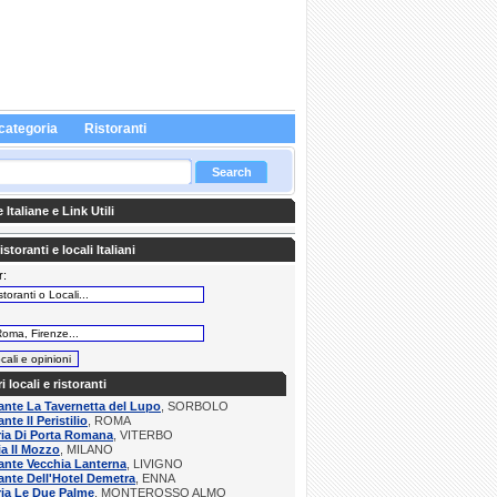
categoria
Ristoranti
Italiane e Link Utili
storanti e locali Italiani
r:
:
ri locali e ristoranti
ante La Tavernetta del Lupo
, SORBOLO
nte Il Peristilio
, ROMA
ria Di Porta Romana
, VITERBO
ia Il Mozzo
, MILANO
ante Vecchia Lanterna
, LIVIGNO
ante Dell'Hotel Demetra
, ENNA
ria Le Due Palme
, MONTEROSSO ALMO