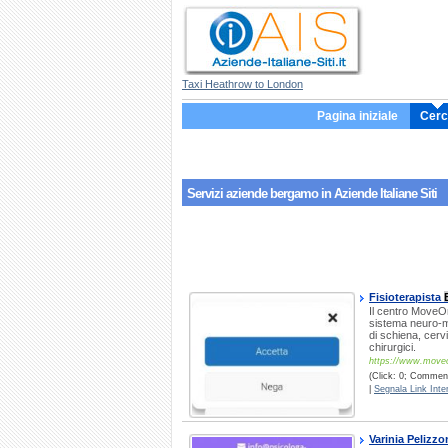
Taxi Heathrow to London
Pagina iniziale
Cerc
Servizi aziende
bergamo
in Aziende Italiane Siti
Fisioterapista
Il centro Move
sistema neuro-mu
di schiena, cervi
chirurgici.
https://www.moveo
(Click: 0; Comment
|
Segnala Link Inter
Varinia Pelizzo