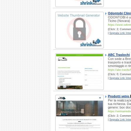
Odontobi Clini
ODONTOBI è uno 
Ticino (Novara) s
https://www.odonto
(Click: 2; Commenti
|
Segnala Link Inter
ABC Traslochi
Con sede a Bresc
trasporto e trasl
smontaggio e rim
https://abc-traslochi
(Click: 0; Comment
|
Segnala Link Inter
Prodotti vetro
Per la realizzazi
tua richiesta. D
genere: box docc
https://vetroarredo
(Click: 2; Comment
|
Segnala Link Inter