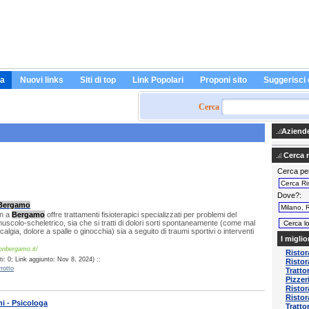
a
Nuovi links
Siti di top
Link Popolari
Proponi sito
Suggerisci 
Cerca
Aziende 
Cerca ri
Cerca pe
Dove?
Bergamo
On a
Bergamo
offre trattamenti fisioterapici specializzati per problemi del
scolo-scheletrico, sia che si tratti di dolori sorti spontaneamente (come mal
calgia, dolore a spalle o ginocchia) sia a seguito di traumi sportivi o interventi
I miglio
nbergamo.it/
Ristor
i: 0; Link aggiunto: Nov 8, 2024) ::
Ristora
rotto
Tratto
Pizzer
Ristor
Ristor
ni - Psicologa
Tratto