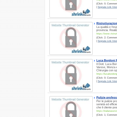
(Click: 0; Commenti
|
Segnala Link Inter
Ristrutturazio
La qualità e l'es
provincia. Reali
https://www.ristru
(Click: 2; Comment
|
Segnala Link Inter
Luca Bordoni 
Il Dott. Luca Bo
Varese, Monza e 
Chirurgia con sp
https://lucabordoni
(Click: 0; Commenti
|
Segnala Link Inter
Pulizie profess
Per le pulizie pr
serietà ed effic
che il cliente po
https://italianaserviz
(Click: 1; Comment