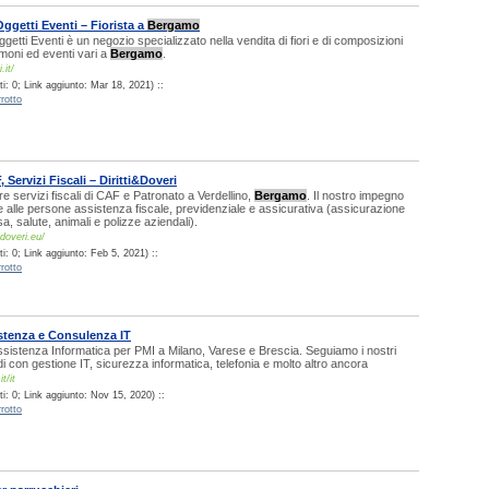
ggetti Eventi – Fiorista a
Bergamo
etti Eventi è un negozio specializzato nella vendita di fiori e di composizioni
imoni ed eventi vari a
Bergamo
.
.it/
i: 0; Link aggiunto: Mar 18, 2021) ::
rotto
 Servizi Fiscali – Diritti&Doveri
fre servizi fiscali di CAF e Patronato a Verdellino,
Bergamo
. Il nostro impegno
ire alle persone assistenza fiscale, previdenziale e assicurativa (assicurazione
a, salute, animali e polizze aziendali).
edoveri.eu/
: 0; Link aggiunto: Feb 5, 2021) ::
rotto
istenza e Consulenza IT
sistenza Informatica per PMI a Milano, Varese e Brescia. Seguiamo i nostri
di con gestione IT, sicurezza informatica, telefonia e molto altro ancora
t/it
i: 0; Link aggiunto: Nov 15, 2020) ::
rotto