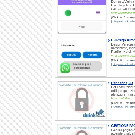
Dott.ssa Varinia
Psicologiche e Ps
Gestalt Counsel
https://www.psicolo
(Click: 0; Commenti
|
Segnala Link Inter
C-Design Arred
Design Arredamen
allestimenti, mob
Panifici, Hotel, M
https://www.c-desi
(Click: 0; Comment
|
Segnala Link Inter
Rendering 3D
Fcf costruzioni e
edili, progettazio
abitazioni. I nos
https://fgfsrl.it/
(Click: 0; Commenti
|
Segnala Link Inter
GESTIONE PAG
Gestire pagine è 
aziende o privati