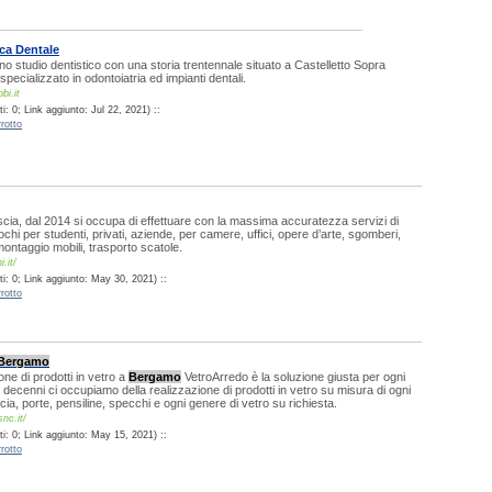
ca Dentale
studio dentistico con una storia trentennale situato a Castelletto Sopra
pecializzato in odontoiatria ed impianti dentali.
bi.it
: 0; Link aggiunto: Jul 22, 2021) ::
rotto
ia, dal 2014 si occupa di effettuare con la massima accuratezza servizi di
ochi per studenti, privati, aziende, per camere, uffici, opere d’arte, sgomberi,
ontaggio mobili, trasporto scatole.
.it/
i: 0; Link aggiunto: May 30, 2021) ::
rotto
Bergamo
one di prodotti in vetro a
Bergamo
VetroArredo è la soluzione giusta per ogni
a decenni ci occupiamo della realizzazione di prodotti in vetro su misura di ogni
ia, porte, pensiline, specchi e ogni genere di vetro su richiesta.
snc.it/
i: 0; Link aggiunto: May 15, 2021) ::
rotto