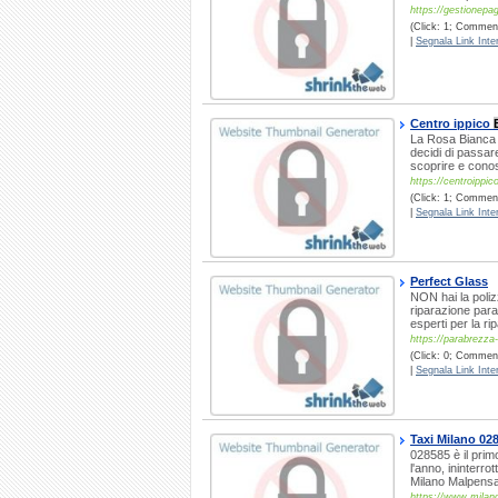
https://gestionepa
(Click: 1; Commenti
|
Segnala Link Inter
Centro ippico
La Rosa Bianca è
decidi di passare
scoprire e conos
https://centroippi
(Click: 1; Commenti
|
Segnala Link Inter
Perfect Glass
NON hai la polizz
riparazione para
esperti per la ri
https://parabrezza
(Click: 0; Commenti
|
Segnala Link Inter
Taxi Milano 02
028585 è il primo
l'anno, ininterro
Milano Malpensa
https://www.milanor