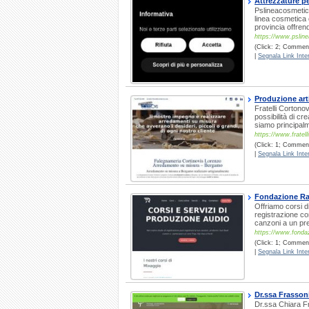
Attrezzature pe
Pslineacosmetici
linea cosmetica 
provincia offren
https://www.pslin
(Click: 2; Commenti
|
Segnala Link Inter
Produzione art
Fratelli Cortonov
possibilità di c
siamo principalm
https://www.fratell
(Click: 1; Commenti
|
Segnala Link Inter
Fondazione R
Offriamo corsi d
registrazione c
canzoni a un pr
https://www.fondaz
(Click: 1; Comment
|
Segnala Link Inter
Dr.ssa Frasson
Dr.ssa Chiara F