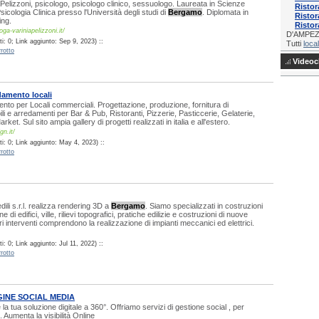
 Pelizzoni, psicologo, psicologo clinico, sessuologo. Laureata in Scienze
Ristor
icologia Clinica presso l'Università degli studi di
Bergamo
. Diplomata in
Risto
ing.
Ristor
ga-variniapelizzoni.it/
D'AMPE
: 0; Link aggiunto: Sep 9, 2023) ::
Tutti
local
rotto
Videocl
amento locali
to per Locali commerciali. Progettazione, produzione, fornitura di
ili e arredamenti per Bar & Pub, Ristoranti, Pizzerie, Pasticcerie, Gelaterie,
arket. Sul sito ampia gallery di progetti realizzati in italia e all'estero.
gn.it/
i: 0; Link aggiunto: May 4, 2023) ::
rotto
dili s.r.l. realizza rendering 3D a
Bergamo
. Siamo specializzati in costruzioni
ne di edifici, ville, rilievi topografici, pratiche edilizie e costruzioni di nuove
tri interventi comprendono la realizzazione di impianti meccanici ed elettrici.
: 0; Link aggiunto: Jul 11, 2022) ::
rotto
INE SOCIAL MEDIA
la tua soluzione digitale a 360°. Offriamo servizi di gestione social , per
. Aumenta la visibilità Online