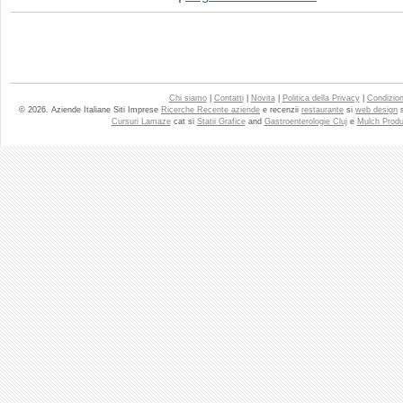
Chi siamo
|
Contatti
|
Novita
|
Politica della Privacy
|
Condizioni
© 2026. Aziende Italiane Siti Imprese
Ricerche Recente aziende
e recenzii
restaurante
si
web design
Cursuri Lamaze
cat si
Statii Grafice
and
Gastroenterologie Cluj
e
Mulch Produ