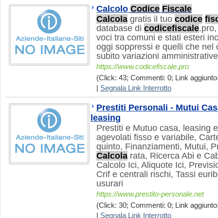
Calcolo
Codice
Fiscale
Calcola
gratis il tuo
codice
fis
database di
codice
fiscale
.pro
voci tra comuni e stati esteri in
oggi soppressi e quelli che nel
subito variazioni amministrative
https://www.codicefiscale.pro
(Click: 43; Commenti: 0; Link aggiunto:
|
Segnala Link Interrotto
Prestiti Personali - Mutui Casa
leasing
Prestiti e Mutuo casa, leasing e
agevolati fisso e variabile, Car
quinto, Finanziamenti, Mutui, Pr
Calcola
rata, Ricerca Abi e Ca
Calcolo Ici, Aliquote Ici, Previsi
Crif e centrali rischi, Tassi euri
usurari
https://www.prestito-personale.net
(Click: 30; Commenti: 0; Link aggiunto:
|
Segnala Link Interrotto