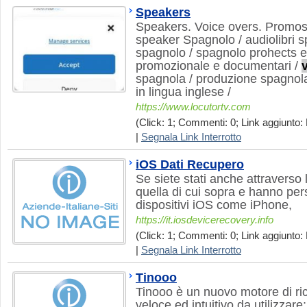
Speakers
Speakers. Voice overs. Promos 
speaker Spagnolo / audiolibri s
spagnolo / spagnolo prohects e
promozionale e documentari /
spagnola / produzione spagnola
in lingua inglese /
https://www.locutortv.com
(Click: 1; Commenti: 0; Link aggiunto: 
|
Segnala Link Interrotto
iOS Dati Recupero
Se siete stati anche attraverso 
quella di cui sopra e hanno pers
dispositivi iOS come iPhone,
https://it.iosdevicerecovery.info
(Click: 1; Commenti: 0; Link aggiunto: 
|
Segnala Link Interrotto
Tinooo
Tinooo è un nuovo motore di rice
veloce ed intuitivo da utilizzare;