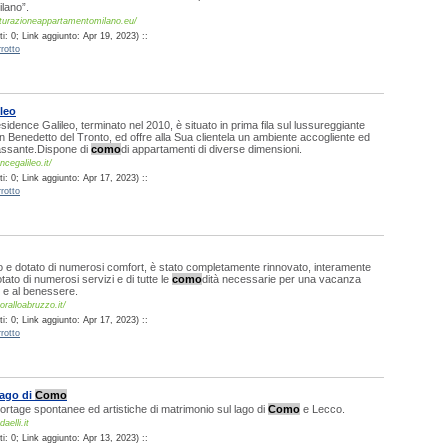
lano”.
tturazioneappartamentomilano.eu/
: 0; Link aggiunto: Apr 19, 2023) ::
rotto
leo
sidence Galileo, terminato nel 2010, è situato in prima fila sul lussureggiante
 Benedetto del Tronto, ed offre alla Sua clientela un ambiente accogliente ed
lassante.Dispone di
como
di appartamenti di diverse dimensioni.
cegalileo.it/
: 0; Link aggiunto: Apr 17, 2023) ::
rotto
o e dotato di numerosi comfort, è stato completamente rinnovato, interamente
tato di numerosi servizi e di tutte le
como
dità necessarie per una vacanza
x e al benessere.
ralloabruzzo.it/
: 0; Link aggiunto: Apr 17, 2023) ::
rotto
lago di
Como
portage spontanee ed artistiche di matrimonio sul lago di
Como
e Lecco.
aelli.it
: 0; Link aggiunto: Apr 13, 2023) ::