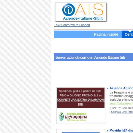
Taxi Heathrow to London
Pagina iniziale
Cerc
Servizi aziende
como
in Aziende Italiane Siti
Azienda Agricol
La Fragolina è un
trasforma ortaggi
agricola e innova
https://lafragolina.
(Click: 2; Commenti
|
Segnala Link Inter
Movida h24 dis