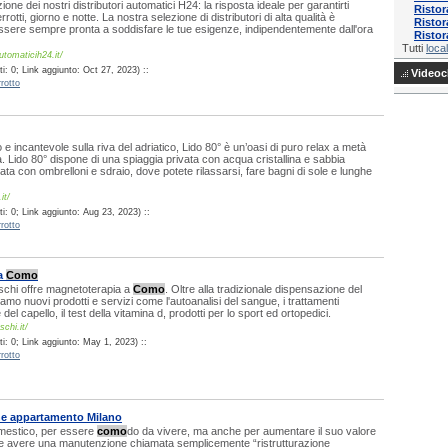
ione dei nostri distributori automatici H24: la risposta ideale per garantirti
Ristor
errotti, giorno e notte. La nostra selezione di distributori di alta qualità è
Ristor
ssere sempre pronta a soddisfare le tue esigenze, indipendentemente dall'ora
Ristor
Tutti
local
automaticih24.it/
: 0; Link aggiunto: Oct 27, 2023) ::
Videocl
rotto
e incantevole sulla riva del adriatico, Lido 80° è un’oasi di puro relax a metà
a. Lido 80° dispone di una spiaggia privata con acqua cristallina e sabbia
zata con ombrelloni e sdraio, dove potete rilassarsi, fare bagni di sole e lunghe
it/
i: 0; Link aggiunto: Aug 23, 2023) ::
rotto
a
Como
schi offre magnetoterapia a
Como
. Oltre alla tradizionale dispensazione del
mo nuovi prodotti e servizi come l'autoanalisi del sangue, i trattamenti
e del capello, il test della vitamina d, prodotti per lo sport ed ortopedici.
schi.it/
i: 0; Link aggiunto: May 1, 2023) ::
rotto
ne appartamento Milano
mestico, per essere
como
do da vivere, ma anche per aumentare il suo valore
 avere una manutenzione chiamata semplicemente “ristrutturazione