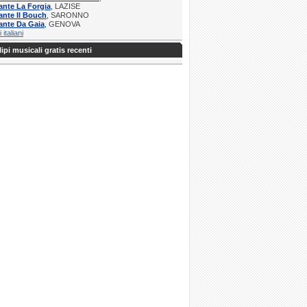
ante La Forgia
, LAZISE
ante Il Bouch
, SARONNO
ante Da Gaia
, GENOVA
i italiani
ipi musicali gratis recenti