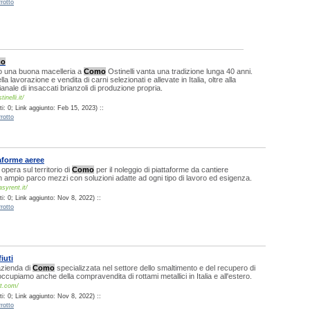
rotto
o
o una buona macelleria a
Como
Ostinelli vanta una tradizione lunga 40 anni.
a lavorazione e vendita di carni selezionati e allevate in Italia, oltre alla
anale di insaccati brianzoli di produzione propria.
inelli.it/
i: 0; Link aggiunto: Feb 15, 2023) ::
rotto
aforme aeree
pera sul territorio di
Como
per il noleggio di piattaforme da cantiere
 ampio parco mezzi con soluzioni adatte ad ogni tipo di lavoro ed esigenza.
syrent.it/
i: 0; Link aggiunto: Nov 8, 2022) ::
rotto
iuti
'azienda di
Como
specializzata nel settore dello smaltimento e del recupero di
ci occupiamo anche della compravendita di rottami metallici in Italia e all'estero.
rt.com/
i: 0; Link aggiunto: Nov 8, 2022) ::
rotto