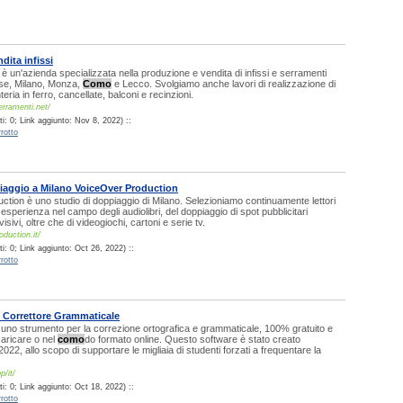
dita infissi
 un'azienda specializzata nella produzione e vendita di infissi e serramenti
se, Milano, Monza,
Como
e Lecco. Svolgiamo anche lavori di realizzazione di
ria in ferro, cancellate, balconi e recinzioni.
rramenti.net/
i: 0; Link aggiunto: Nov 8, 2022) ::
rotto
iaggio a Milano VoiceOver Production
tion è uno studio di doppiaggio di Milano. Selezioniamo continuamente lettori
esperienza nel campo degli audiolibri, del doppiaggio di spot pubblicitari
visivi, oltre che di videogiochi, cartoni e serie tv.
oduction.it/
: 0; Link aggiunto: Oct 26, 2022) ::
rotto
 Correttore Grammaticale
uno strumento per la correzione ortografica e grammaticale, 100% gratuito e
caricare o nel
como
do formato online. Questo software è stato creato
2022, allo scopo di supportare le migliaia di studenti forzati a frequentare la
p/it/
: 0; Link aggiunto: Oct 18, 2022) ::
rotto