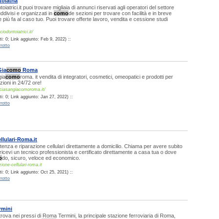
oiatria
atrici.it puoi trovare migliaia di annunci riservati agli operatori del settore
ddivisi e organizzati in
como
de sezioni per trovare con facilità e in breve
 più fa al caso tuo. Puoi trovare offerte lavoro, vendita e cessione studi
odontoiatrici.it/
: 0; Link aggiunto: Feb 9, 2022) ::
rotto
Gia
como
Roma
gia
como
roma. it vendita di integratori, cosmetici, omeopatici e prodotti per
zioni in 24/72 ore!
ciasangiacomoroma.it/
: 0; Link aggiunto: Jan 27, 2022) ::
rotto
llulari-Roma.it
stenza e riparazione cellulari direttamente a domicilio. Chiama per avere subito
ricevi un tecnico professionista e certificato direttamente a casa tua o dove
o
do, sicuro, veloce ed economico.
ione-cellulari-roma.it
: 0; Link aggiunto: Oct 25, 2021) ::
rotto
rmini
 trova nei pressi di Roma Termini, la principale stazione ferroviaria di Roma,