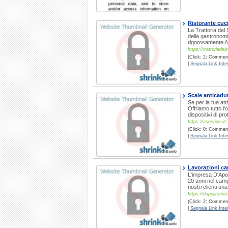
Ristorante cuc
La Trattoria del 
della gastronomia
rigorosamente A
https://trattoriadel
(Click: 2; Comment
|
Segnala Link Inter
Scale anticadu
Se per la tua att
Offriamo tutto l
dispositivi di pro
https://aservice.it/
(Click: 0; Comment
|
Segnala Link Inter
Lavorazioni c
L'impresa D'Apol
20 anni nel campo
nostri clienti u
https://dapolitotinte
(Click: 2; Commenti
|
Segnala Link Inter