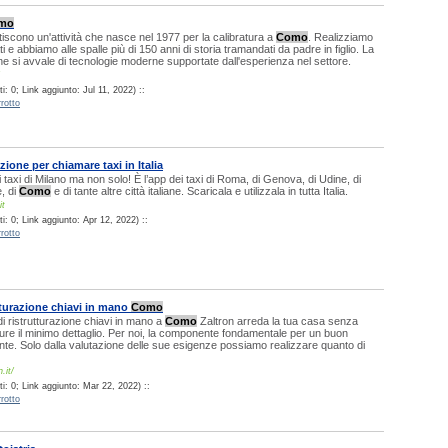
mo
stiscono un'attività che nasce nel 1977 per la calibratura a
Como
. Realizziamo
i e abbiamo alle spalle più di 150 anni di storia tramandati da padre in figlio. La
e si avvale di tecnologie moderne supportate dall'esperienza nel settore.
: 0; Link aggiunto: Jul 11, 2022) ::
rotto
azione per chiamare taxi in Italia
i taxi di Milano ma non solo! È l’app dei taxi di Roma, di Genova, di Udine, di
e, di
Como
e di tante altre città italiane. Scaricala e utilizzala in tutta Italia.
it
: 0; Link aggiunto: Apr 12, 2022) ::
rotto
tturazione chiavi in mano
Como
di ristrutturazione chiavi in mano a
Como
Zaltron arreda la tua casa senza
re il minimo dettaglio. Per noi, la componente fondamentale per un buon
liente. Solo dalla valutazione delle sue esigenze possiamo realizzare quanto di
.it/
i: 0; Link aggiunto: Mar 22, 2022) ::
rotto