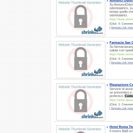
Annunci Odont
Su AnnunciOdontoi
odontoiatrico, su
tempo quello che
odontoiatrici.
https://www.annunci
(Click: 0; Commenti
|
Segnala Link Inter
Farmacia San 
Su farmaciasan
salute con spedi
https://www.farma
(Click: 0; Commenti
|
Segnala Link Inter
Riparazione-Ce
Servizio di assi
un preventivo e 
preferisci.
Com
https://www.riparaz
(Click: 1; Commenti
|
Segnala Link Inter
Hotel Roma Te
Il nostro B&B si