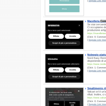
|
Segnala Link Inter
Macelleria
Com
Se stai cercand
Ci occupiamo dell
produzione artigi
https://macelleriaost
(Click: 0; Comment
|
Segnala Link Inter
Noleggio piatt
Nord Easy Rent o
disponendo di un
https://www.nordea
(Click: 1; Comment
|
Segnala Link Inter
Smaltimento rif
Valcart srl è un
rifiuti. Inoltre, 
https://www.valca
(Click: 0; Comment
|
Segnala Link Inter