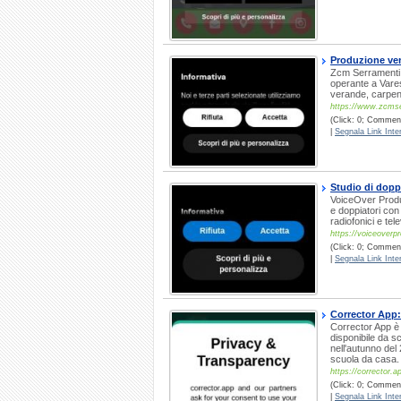
Produzione ven
Zcm Serramenti è
operante a Vare
verande, carpente
https://www.zcmse
(Click: 0; Comment
|
Segnala Link Inter
Studio di dopp
VoiceOver Produc
e doppiatori con 
radiofonici e tele
https://voiceoverpr
(Click: 0; Commenti
|
Segnala Link Inter
Corrector App:
Corrector App è 
disponibile da s
nell'autunno del 
scuola da casa.
https://corrector.ap
(Click: 0; Commenti
|
Segnala Link Inter