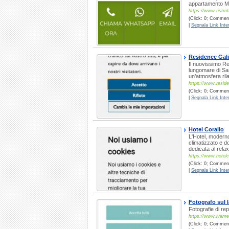
appartamento Mi
https://www.ristru
(Click: 0; Commenti
|
Segnala Link Inter
Residence Gali
Il nuovissimo Re
lungomare di San
un’atmosfera ri
https://www.residen
(Click: 0; Commenti
|
Segnala Link Inter
Hotel Corallo
L'Hotel, modern
climatizzato e do
dedicata al rela
https://www.hotelco
(Click: 0; Commenti
|
Segnala Link Inter
Fotografo sul 
Fotografie di re
https://www.ivanred
(Click: 0; Commenti