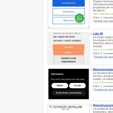
Esplora l'innovaz
rifornimenti inint
progettata per e
del giorno
https://distributori
(Click: 0; Commenti
|
Segnala Link Inter
Lido 80
Un luogo magico 
tra acqua e terr
finissima attrez
nuotate.
https://www.lido80.
(Click: 0; Comment
|
Segnala Link Inter
Magnetoterapi
La farmacia Bru
farmaco proponia
estetici, la salut
https://farmaciabru
(Click: 1; Comment
|
Segnala Link Inter
Ristrutturazio
Un ambiente do
economico, deve