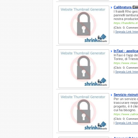
Calibratura
Co
I fratelli Rho ge
pannelli tamburat
nostra produzion
https://fratellirho.it/
(Click: 0; Commenti
|
Segnala Link Inter
InTaxi - applic
InTaxi è l’app de
Torino, di Triest
https://www.intaxi.
(Click: 0; Commenti
|
Segnala Link Inter
Servizio ristru
Per un servizio 
trascurare neppu
progetto, è il c
cui ha bisogno.
https://www.zaltron
(Click: 0; Comment
|
Segnala Link Inter