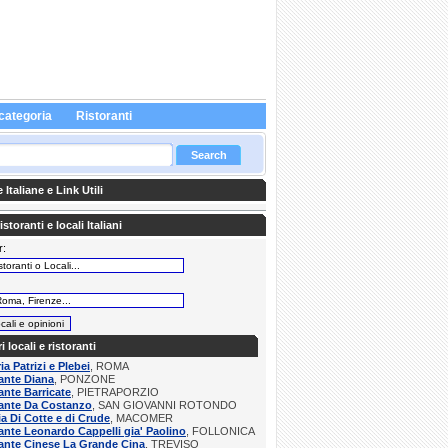
categoria
Ristoranti
Italiane e Link Utili
storanti e locali Italiani
r:
:
ri locali e ristoranti
ia Patrizi e Plebei
, ROMA
ante Diana
, PONZONE
ante Barricate
, PIETRAPORZIO
rante Da Costanzo
, SAN GIOVANNI ROTONDO
ia Di Cotte e di Crude
, MACOMER
ante Leonardo Cappelli gia' Paolino
, FOLLONICA
ante Cinese La Grande Cina
, TREVISO