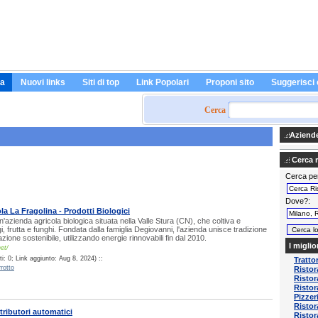
a
Nuovi links
Siti di top
Link Popolari
Proponi sito
Suggerisci 
Cerca
Aziende 
Cerca ri
Cerca pe
Dove?
a La Fragolina - Prodotti Biologici
'azienda agricola biologica situata nella Valle Stura (CN), che coltiva e
, frutta e funghi. Fondata dalla famiglia Degiovanni, l'azienda unisce tradizione
zione sostenibile, utilizzando energie rinnovabili fin dal 2010.
I miglio
net/
: 0; Link aggiunto: Aug 8, 2024) ::
Trattor
rotto
Ristor
Ristor
Risto
Pizzer
Ristor
tributori automatici
Ristor