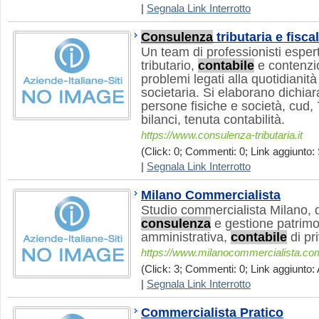
|
Segnala Link Interrotto
Consulenza
tributaria e fiscal
Un team di professionisti espert
tributario,
contabile
e contenzio
problemi legati alla quotidianità
societaria. Si elaborano dichiara
persone fisiche e società, cud,
bilanci, tenuta contabilità.
https://www.consulenza-tributaria.it
(Click: 0; Commenti: 0; Link aggiunto: 
|
Segnala Link Interrotto
Milano Commercialista
Studio commercialista Milano, d
consulenza
e gestione patrimon
amministrativa,
contabile
di pri
https://www.milanocommercialista.co
(Click: 3; Commenti: 0; Link aggiunto: 
|
Segnala Link Interrotto
Commercialista Pratico