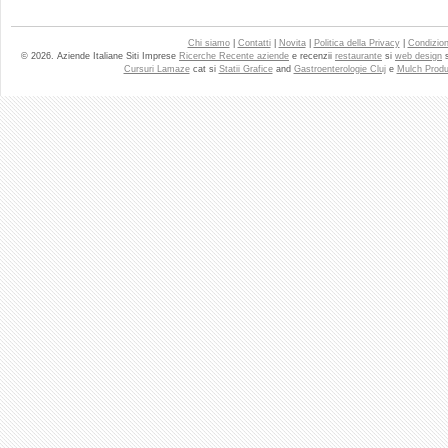
Chi siamo
|
Contatti
|
Novita
|
Politica della Privacy
|
Condizioni
© 2026. Aziende Italiane Siti Imprese
Ricerche Recente aziende
e recenzii
restaurante
si
web design
Cursuri Lamaze
cat si
Statii Grafice
and
Gastroenterologie Cluj
e
Mulch Produ