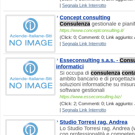
|
Segnala Link Interrotto
Concept consulting
Consulenza
gestionale e piani
https://www.conceptconsulting.it/
(Click: 0; Commenti: 0; Link aggiunto: 
|
Segnala Link Interrotto
Esseconsulting s.a.s. -
Consu
informatici
Si occupa di
consulenza
conta
ambito bancario e di progettazi
soluzioni informatiche su misura 
software gestionali
https://www.esseconsulting.biz/
(Click: 2; Commenti: 0; Link aggiunto: 
|
Segnala Link Interrotto
Studio Torresi rag. Andrea
Lo Studio Torresi rag. Andrea (w
con professionalità e competen