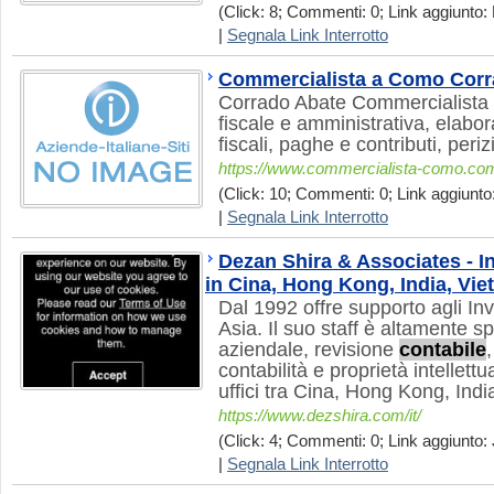
(Click: 8; Commenti: 0; Link aggiunto:
|
Segnala Link Interrotto
Commercialista a Como Corr
Corrado Abate Commercialist
fiscale e amministrativa, elabor
fiscali, paghe e contributi, per
https://www.commercialista-como.co
(Click: 10; Commenti: 0; Link aggiunto
|
Segnala Link Interrotto
Dezan Shira & Associates - In
in Cina, Hong Kong, India, Vi
Dal 1992 offre supporto agli Inve
Asia. Il suo staff è altamente s
aziendale, revisione
contabile
contabilità e proprietà intellettua
uffici tra Cina, Hong Kong, Ind
https://www.dezshira.com/it/
(Click: 4; Commenti: 0; Link aggiunto: 
|
Segnala Link Interrotto