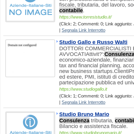
fiscale, tributaria, del lavoro, s
contabile
.
https://www.torresistudio.it/
(Click: 2; Commenti: 0; Link aggiunto: J
|
Segnala Link Interrotto
Studio Gallo e Russo Walti
DOTTORI COMMERCIALISTI 
AVVOCATIAttivit?':
Consulenz
economico-aziendale, finanziar
tax and financial planning, acco
new business startups.ClientiP
ed estere, PMI, istituti di credit
partecipazione pubblica ed unive
https://www.studiogallo.it
(Click: 1; Commenti: 0; Link aggiunto: 
|
Segnala Link Interrotto
Studio Bruno Mario
Consulenza
tributaria,
contabi
Bilancio e assistenza fiscale.
https://www.studiobrunomario.it/