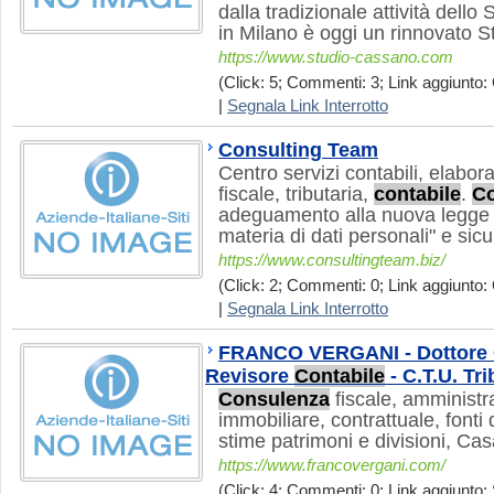
dalla tradizionale attività dell
in Milano è oggi un rinnovato S
https://www.studio-cassano.com
(Click: 5; Commenti: 3; Link aggiunto: 
|
Segnala Link Interrotto
Consulting Team
Centro servizi contabili, elabor
fiscale, tributaria,
contabile
.
C
adeguamento alla nuova legge s
materia di dati personali" e sic
https://www.consultingteam.biz/
(Click: 2; Commenti: 0; Link aggiunto: 
|
Segnala Link Interrotto
FRANCO VERGANI - Dottore C
Revisore
Contabile
- C.T.U. Tr
Consulenza
fiscale, amministra
immobiliare, contrattuale, fonti 
stime patrimoni e divisioni, Ca
https://www.francovergani.com/
(Click: 4; Commenti: 0; Link aggiunto: 