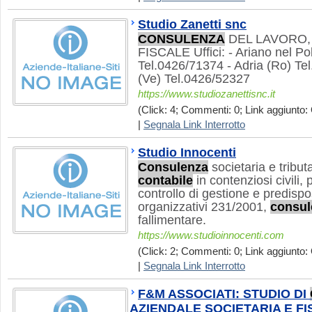
Studio Zanetti snc
CONSULENZA
DEL LAVORO,
FISCALE Uffici: - Ariano nel Po
Tel.0426/71374 - Adria (Ro) Te
(Ve) Tel.0426/52327
https://www.studiozanettisnc.it
(Click: 4; Commenti: 0; Link aggiunto: 
|
Segnala Link Interrotto
Studio Innocenti
Consulenza
societaria e tribut
contabile
in contenziosi civili, 
controllo di gestione e predispo
organizzativi 231/2001,
consul
fallimentare.
https://www.studioinnocenti.com
(Click: 2; Commenti: 0; Link aggiunto: 
|
Segnala Link Interrotto
F&M ASSOCIATI: STUDIO DI
AZIENDALE SOCIETARIA E F