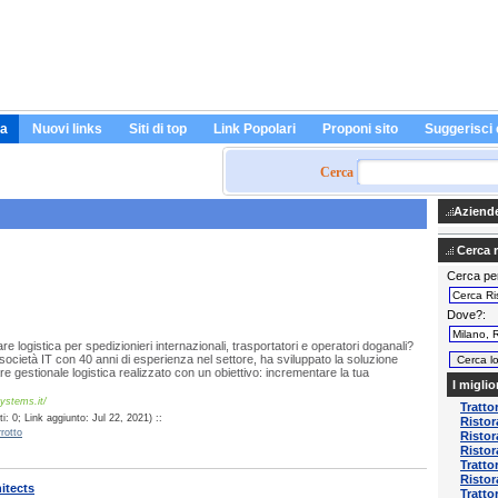
a
Nuovi links
Siti di top
Link Popolari
Proponi sito
Suggerisci 
Cerca
Aziende 
Cerca ri
Cerca pe
Dove?
e logistica per spedizionieri internazionali, trasportatori e operatori doganali?
cietà IT con 40 anni di esperienza nel settore, ha sviluppato la soluzione
re gestionale logistica realizzato con un obiettivo: incrementare la tua
I miglio
ystems.it/
Tratto
: 0; Link aggiunto: Jul 22, 2021) ::
Ristor
rotto
Ristor
Ristor
Tratto
Ristor
itects
Tratto