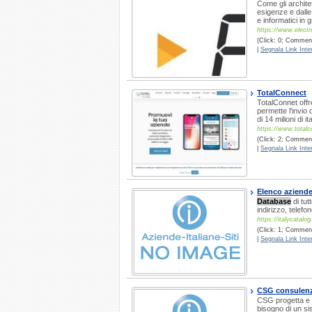
Come gli archite
esigenze e dalle
e informatici in
https://www.electro
(Click: 0; Commenti
|
Segnala Link Inter
TotalConnect
TotalConnet offr
permette l'invio
di 14 milioni di it
https://www.totalc
(Click: 2; Commenti
|
Segnala Link Inter
Elenco aziende 
Database
di tut
indirizzo, telef
https://italycatalo
(Click: 1; Commenti
|
Segnala Link Inter
CSG consulenz
CSG progetta e r
bisogno di un si