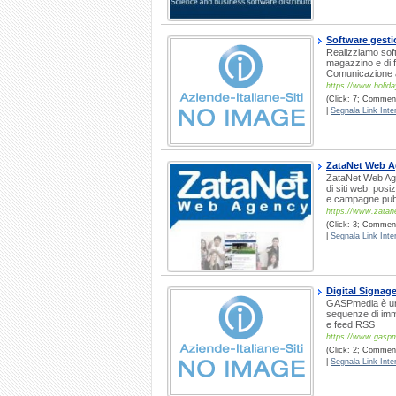
Software gestio
Realizziamo soft
magazzino e di f
Comunicazione 
https://www.holiday
(Click: 7; Comment
|
Segnala Link Inter
ZataNet Web 
ZataNet Web Age
di siti web, pos
e campagne pubb
https://www.zatane
(Click: 3; Comment
|
Segnala Link Inter
Digital Signag
GASPmedia è un 
sequenze di immag
e feed RSS
https://www.gaspm
(Click: 2; Commenti
|
Segnala Link Inter