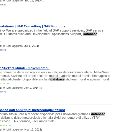
i: 0; Link aggiunto: Sep 15, 2015) ::
rotto
olutions | SAP Consulting | SAP Products
ng- We are specialized in the field of SAP support services, SAP service
P Customization and Development, Applications Support,
Database
/
: 0; Link aggiunto: Jul 1, 2014) ::
rotto
e Stickers Murali - makesmart.eu
commerce dedicato agli stickers murali per decorazioni di interni. MakeSmart
rsonalizzazione dei propri stickers murali e adesivi murali tramite l’immagine e
lta dal cliente. Disponibile anche il
database
stickers murali e adesivi murali.
smart.eu
: 0; Link aggiunto: Apr 1, 2014) ::
rotto
anca dati anni tipici meteorologici italiani
primo sito in Italia a rendere disponibile per il download gratuito il
database
 dell’anno tipico meteorologico in Italia divisi per settore di utilizzo (TRY
Y eolico, TRY termico, TRY ambientale).
eodata.com
i: 0; Link aggiunto: Nov 12, 2013) ::