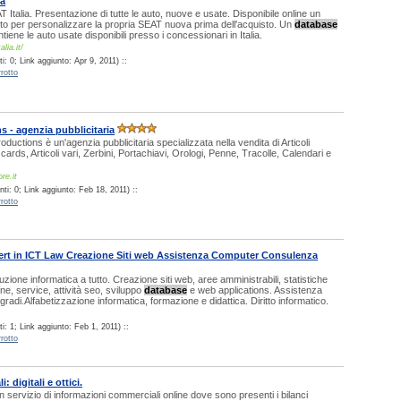
ia
AT Italia. Presentazione di tutte le auto, nuove e usate. Disponibile online un
to per personalizzare la propria SEAT nuova prima dell'acquisto. Un
database
tiene le auto usate disponibili presso i concessionari in Italia.
lia.it/
: 0; Link aggiunto: Apr 9, 2011) ::
rotto
s - agenzia pubblicitaria
oductions è un'agenzia pubblicitaria specializzata nella vendita di Articoli
it cards, Articoli vari, Zerbini, Portachiavi, Orologi, Penne, Tracolle, Calendari e
re.it
ti: 0; Link aggiunto: Feb 18, 2011) ::
rotto
rt in ICT Law Creazione Siti web Assistenza Computer Consulenza
oluzione informatica a tutto. Creazione siti web, aree amministrabili, statistiche
ne, service, attività seo, sviluppo
database
e web applications. Assistenza
radi.Alfabetizzazione informatica, formazione e didattica. Diritto informatico.
: 1; Link aggiunto: Feb 1, 2011) ::
rotto
: digitali e ottici.
un servizio di informazioni commerciali online dove sono presenti i bilanci