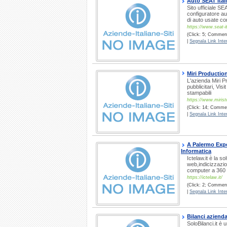
Auto SEAT Ital
Sito ufficiale SE
configuratore au
di auto usate con
https://www.seat-ita
(Click: 5; Commenti
|
Segnala Link Inter
Miri Production
L'azienda Miri Pr
pubblicitari, Vis
stampabili
https://www.miristo
(Click: 14; Commen
|
Segnala Link Inter
A Palermo Expe
Informatica
Ictelaw.it è la s
web,indicizzazio
computer a 360 g
https://ictelaw.it/
(Click: 2; Commenti
|
Segnala Link Inter
Bilanci aziendali
SoloBilanci.it è 