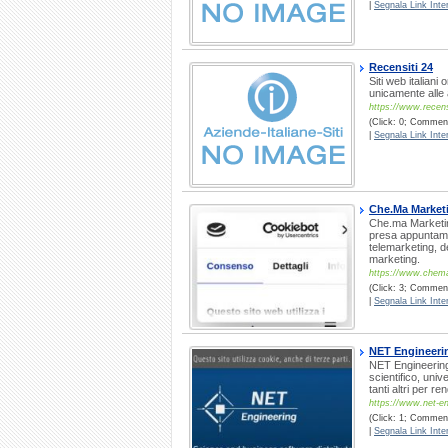
|
Segnala Link Inter
Recensiti 24
Siti web italiani
unicamente alle a
https://www.recen
(Click: 0; Commenti
|
Segnala Link Inter
Che.Ma Marketin
Che.ma Marketing
presa appuntamen
telemarketing, de
marketing.
https://www.chema
(Click: 3; Commenti
|
Segnala Link Inter
NET Engineering
NET Engineering 
scientifico, uni
tanti altri per re
https://www.net-en
(Click: 1; Commenti
|
Segnala Link Inter