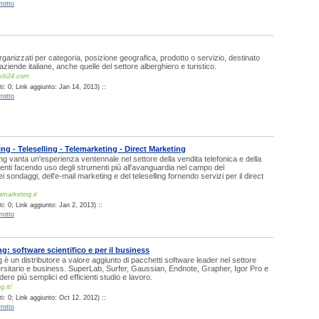
rotto
 organizzati per categoria, posizione geografica, prodotto o servizio, destinato
ziende italiane, anche quelle del settore alberghiero e turistico.
siti24.com
: 0; Link aggiunto: Jan 14, 2013) ::
rotto
g - Teleselling - Telemarketing - Direct Marketing
 vanta un'esperienza ventennale nel settore della vendita telefonica e della
ti facendo uso degli strumenti più all'avanguardia nel campo del
i sondaggi, dell'e-mail marketing e del teleselling fornendo servizi per il direct
marketing.it
: 0; Link aggiunto: Jan 2, 2013) ::
rotto
: software scientifico e per il business
è un distributore a valore aggiunto di pacchetti software leader nel settore
versitario e business. SuperLab, Surfer, Gaussian, Endnote, Grapher, Igor Pro e
ndere più semplici ed efficienti studio e lavoro.
g.it/
: 0; Link aggiunto: Oct 12, 2012) ::
rotto