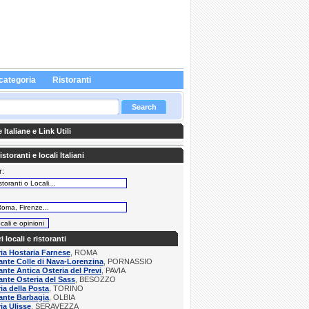
categoria
Ristoranti
Italiane e Link Utili
storanti e locali Italiani
r:
:
ri locali e ristoranti
ria Hostaria Farnese
, ROMA
ante Colle di Nava-Lorenzina
, PORNASSIO
ante Antica Osteria del Previ
, PAVIA
ante Osteria del Sass
, BESOZZO
ria della Posta
, TORINO
ante Barbagia
, OLBIA
ria Ulisse
, SERAVEZZA