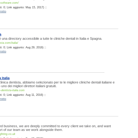
-software.com/
i: 0; Link aggiunto: May 15, 2017) ::
rotto
a
è una directory accessibile a tutte le cliniche dentali in Italia e Spagna.
ista.com/italia/
i: 0; Link aggiunto: Aug 29, 2016) ::
rotto
 italia
linica dentista, abbiamo selezionato per te le migliore cliniche dentali italiane e
o dei migliori direttori italiani gratuiti.
-dentista-italia.com
: 0; Link aggiunto: Aug 11, 2016) ::
rotto
ed business, we are deeply committed to every client we take on, and want
art of our team as we work alongside them.
ighting.co.uk