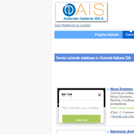
Taxi Heathrow to London
Pagina iniziale
Cerc
Servizi aziende
database
in Aziende Italiane Siti
Nova Systems
Cerchi un softwar
Nova Systems, so
BeOne, il softwa
produttività.
https://www.novas
(Click: 2; Commenti
|
Segnala Link Inter
Electronic Arch