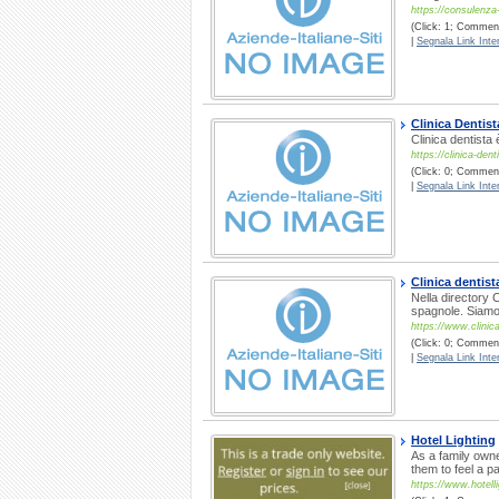
https://consulenza
(Click: 1; Comment
|
Segnala Link Inter
Clinica Dentist
Clinica dentista 
https://clinica-dent
(Click: 0; Comment
|
Segnala Link Inter
Clinica dentista
Nella directory C
spagnole. Siamo un
https://www.clinica
(Click: 0; Commenti
|
Segnala Link Inter
Hotel Lighting
As a family own
them to feel a p
https://www.hotell