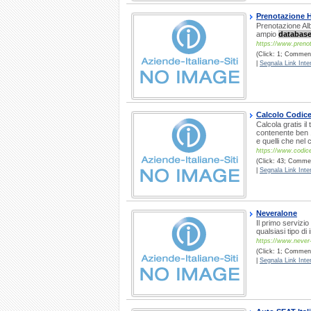
Prenotazione H
Prenotazione Albe
ampio
databas
https://www.prenot
(Click: 1; Comment
|
Segnala Link Inter
Calcolo Codice
Calcola gratis i
contenente ben 1
e quelli che nel
https://www.codice
(Click: 43; Comment
|
Segnala Link Inter
Neveralone
Il primo servizio
qualsiasi tipo di
https://www.never
(Click: 1; Comment
|
Segnala Link Inter