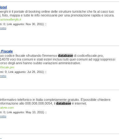
otel
rghi è il portale di booking online delle strutture turistiche che fa al caso tuo:
e
, foto, mappa e tutte le info necessarie per una prenotazione rapida e sicura.
azionealberghi.it
i: 0; Link aggiunto: Nov 30, 2011) ::
rotto
 Fiscale
l tuo codice fiscale sfruttando l'immenso
database
di codicefiscale.pro,
4078 voci tra comuni e stati esteri inclusi tutti quei comuni ad oggi soppressi
 corso degli anni hanno subito variazioni amministrative.
fiscale.pro
i: 0; Link aggiunto: Jul 26, 2011) ::
rotto
 informativo telefonico in Italia completamente gratuito. E'possibile chiedere
 informazione allo 008.008.008.0054, il
database
è internet.
-alone.com
i: 0; Link aggiunto: May 10, 2011) ::
rotto