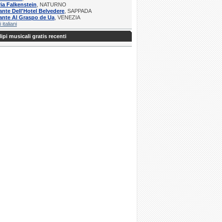
ria Falkenstein
, NATURNO
ante Dell'Hotel Belvedere
, SAPPADA
ante Al Graspo de Ua
, VENEZIA
i italiani
ipi musicali gratis recenti