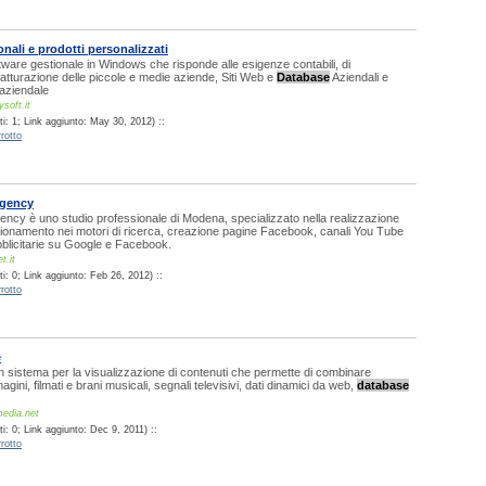
nali e prodotti personalizzati
ware gestionale in Windows che risponde alle esigenze contabili, di
atturazione delle piccole e medie aziende, Siti Web e
Database
Aziendali e
aziendale
soft.it
i: 1; Link aggiunto: May 30, 2012) ::
rotto
Agency
ncy è uno studio professionale di Modena, specializzato nella realizzazione
izionamento nei motori di ricerca, creazione pagine Facebook, canali You Tube
licitarie su Google e Facebook.
t.it
i: 0; Link aggiunto: Feb 26, 2012) ::
rotto
e
sistema per la visualizzazione di contenuti che permette di combinare
ini, filmati e brani musicali, segnali televisivi, dati dinamici da web,
database
edia.net
: 0; Link aggiunto: Dec 9, 2011) ::
rotto