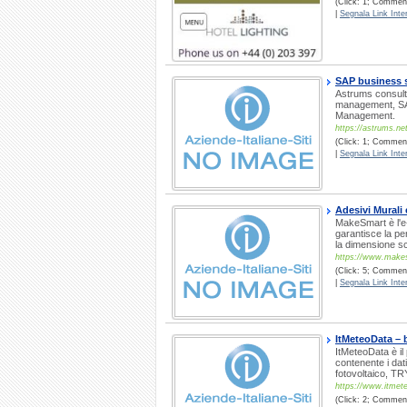
(Click: 1; Comment
|
Segnala Link Inter
SAP business s
Astrums consulti
management, SA
Management.
https://astrums.net
(Click: 1; Commenti
|
Segnala Link Inter
Adesivi Murali 
MakeSmart è l'e-
garantisce la pe
la dimensione sce
https://www.make
(Click: 5; Commenti
|
Segnala Link Inter
ItMeteoData – b
ItMeteoData è il 
contenente i dati
fotovoltaico, TR
https://www.itmet
(Click: 2; Comment