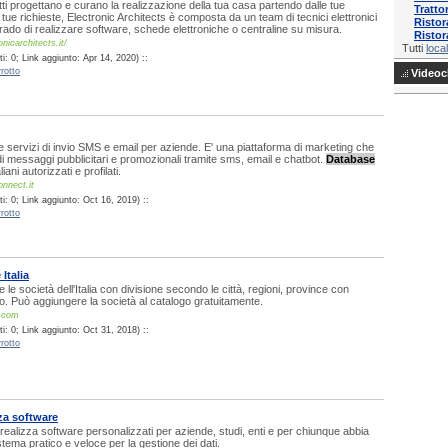
tti progettano e curano la realizzazione della tua casa partendo dalle tue
Tratto
 tue richieste, Electronic Architects è composta da un team di tecnici elettronici
Ristor
 grado di realizzare software, schede elettroniche o centraline su misura.
Ristor
nicarchitects.it/
Tutti
local
: 0; Link aggiunto: Apr 14, 2020) ::
rotto
Videocl
e servizi di invio SMS e email per aziende. E' una piattaforma di marketing che
 di messaggi pubblicitari e promozionali tramite sms, email e chatbot.
Database
aliani autorizzati e profilati.
onnect.it
: 0; Link aggiunto: Oct 16, 2019) ::
rotto
Italia
te le società dell'Italia con divisione secondo le città, regioni, province con
ono. Può aggiungere la società al catalogo gratuitamente.
g.com
: 0; Link aggiunto: Oct 31, 2018) ::
rotto
a software
ealizza software personalizzati per aziende, studi, enti e per chiunque abbia
stema pratico e veloce per la gestione dei dati.