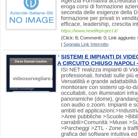
Agenzia Formativa accreditata 
eroga corsi di formazione azien
seconda delle esigenze della Di
formazione per privati in vendi
efficace, leadership, crescita in
https://www.newlifeproject.it/
(Click: 8; Commenti: 0; Link aggiunto: 
|
Segnala Link Interrotto
SISTEMI E IMPIANTI DI VI
A CIRCUITO CHIUSO NAPOLI -
ISI NET realizza impianti di V
professionali, fondati sulle più 
Versatilità e grande adattabilità
monitorare con sistemi up-to-d
occultabili, con illuminatori infr
panoramiche (dome), grandango
con audio o zoom. Impianti e sol
ambiti ed applicazioni:>Industr
>Aree pubbliche >Scuole >Bibl
carrabili>Comunità >Musei >S
>Parcheggi >ZTL - Zone a traffi
grafica del software intuitiva ed i