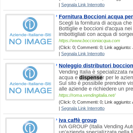
|
Segnala Link Interrotto
Fornitura Boccioni acqua per
Scegli la fornitura di acqua che p
Bottiglie e boccioni d'acqua nei 
imbottigliati con acqua di sorge
https://www.boccioniacqua.com
(Click: 0; Commenti: 0; Link aggiunto: 
|
Segnala Link Interrotto
Noleggio distributori boccio
Vending Italia è specializzata n
acqua e
dispense
r per le azie
Sul sito è possibile prendere vis
alle aziende e richiedere un p
https://roma.vendingitalia.net/
(Click: 0; Commenti: 0; Link aggiunto: 
|
Segnala Link Interrotto
iva caffè group
IVA GROUP (Italia Vending Aut
un’azienda specializzata nella 