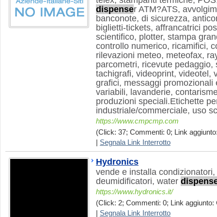
telex, stampanti termiche, POS,
dispense
r ATM?ATS, avvolgimon
banconote, di sicurezza, anticon
biglietti-tickets, affrancatrici po
scientifico, plotter, stampa gr
controllo numerico, ricamifici, 
rilevazioni meteo, meteofax, ra
parcometri, ricevute pedaggio, 
tachigrafi, videoprint, videotel, v
grafici, messaggi promozionali 
variabili, lavanderie, contarisme
produzioni speciali.Etichette pe
industriale/commerciale, uso sci
https://www.cmpcmp.com
(Click: 37; Commenti: 0; Link aggiunto:
|
Segnala Link Interrotto
Hydronics
vende e installa condizionatori, 
deumidificatori, water
dispens
https://www.hydronics.it/
(Click: 2; Commenti: 0; Link aggiunto: 
|
Segnala Link Interrotto