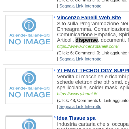
(Click: 6; Commenti: 0; Link aggiunto: 
|
Segnala Link Interrotto
Vincenzo Fanelli Web Site
Sito sulla Programmazione Neur
Enneagramma, Comunicazione 
Comunicazione Empatica, Spirit
Articoli,
dispense
, documenti, 
https://www.vincenzofanelli.com/
(Click: 6; Commenti: 0; Link aggiunto: 
|
Segnala Link Interrotto
YLEMAT TECHOLOGY SUPP
Vendita di macchine e ricambi 
schede elettroniche pth smd, dy
spellicolabile, solder mask, spli
https://www.ylemat.it/
(Click: 48; Commenti: 0; Link aggiunto:
|
Segnala Link Interrotto
Idea Tissue spa
Industria cartaria che si occup