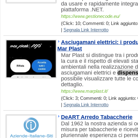
da usare e rapidamente integrab
piattaforma .NET.
https://www.gestionecode.eu/
(Click: 10; Commenti: 0; Link aggiunto:
|
Segnala Link Interrotto
Asciugamani elettrici: i prod
Mar Plast
Mar Plast si distingue tra i pro
la cura e il rispetto di elevati st
ambientali nella realizzazione de
asciugamani elettrici e
dispen
possibile visualizzare tutte le c
dettaglio.
https://www.marplast.it/
(Click: 3; Commenti: 0; Link aggiunto: 
|
Segnala Link Interrotto
DeART Arredo Tabaccherie
Dal 1962 la nostra azienda si 
misura per tabaccherie e ricevit
pluriennale esperienza ci permet