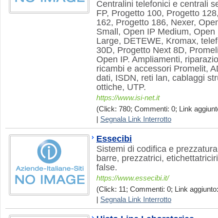
Centralini telefonici e centrali 
FP, Progetto 100, Progetto 128
162, Progetto 186, Nexer, Open
Small, Open IP Medium, Open 
Large, DETEWE, Kromax, telefon
30D, Progetto Next 8D, Promeli
Open IP. Ampliamenti, riparazion
ricambi e accessori Promelit, A
dati, ISDN, reti lan, cablaggi stru
ottiche, UTP.
https://www.isi-net.it
(Click: 780; Commenti: 0; Link aggiunto
|
Segnala Link Interrotto
Essecibi
Sistemi di codifica e prezzatura
barre, prezzatrici, etichettatrici
false.
https://www.essecibi.it/
(Click: 11; Commenti: 0; Link aggiunto:
|
Segnala Link Interrotto