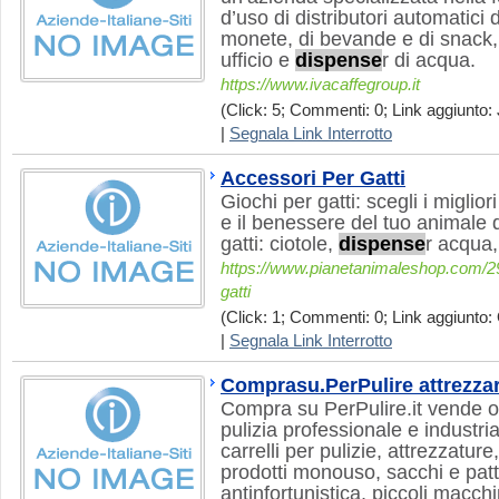
d’uso di distributori automatici 
monete, di bevande e di snack,
ufficio e
dispense
r di acqua.
https://www.ivacaffegroup.it
(Click: 5; Commenti: 0; Link aggiunto: 
|
Segnala Link Interrotto
Accessori Per Gatti
Giochi per gatti: scegli i migliori
e il benessere del tuo animale
gatti: ciotole,
dispense
r acqua,
https://www.pianetanimaleshop.com/29-
gatti
(Click: 1; Commenti: 0; Link aggiunto: 
|
Segnala Link Interrotto
Comprasu.PerPulire attrezzar
Compra su PerPulire.it vende on
pulizia professionale e industria
carrelli per pulizie, attrezzature
prodotti monouso, sacchi e patt
antinfortunistica, piccoli macchi