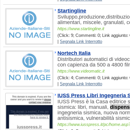
Startingline
Sviluppo,produzione,distribuzion
alimentari, miscele, granulati,
https://www.startingline.it
(Click: 9; Commenti: 0; Link aggiunto: 
|
Segnala Link Interrotto
Nortech Italia
Distributori automatici di video
con capienza da 500 a 4800 fi
https://www.videomatic.it
(Click: 4; Commenti: 0; Link aggiunto: 
|
Segnala Link Interrotto
IUSS Press Libri Ingegneria 
IUSS Press è la Casa editrice s
sismica: libri, manuali,
dispens
ingegneria sismica, nuova norm
antisismica, vulnerabilità sismic
https://www.iusspress.it/pc/home.asp