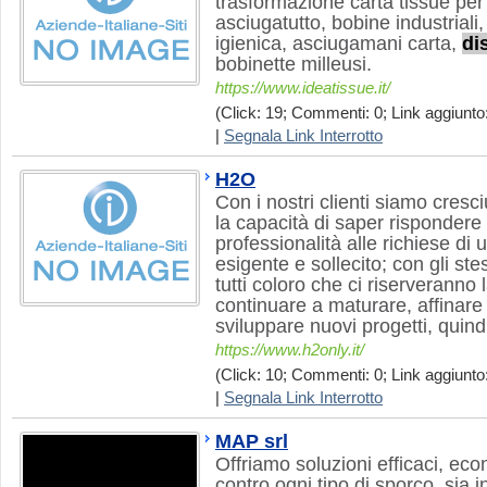
trasformazione carta tissue per
asciugatutto, bobine industriali,
igienica, asciugamani carta,
di
bobinette milleusi.
https://www.ideatissue.it/
(Click: 19; Commenti: 0; Link aggiunto:
|
Segnala Link Interrotto
H2O
Con i nostri clienti siamo cresc
la capacità di saper risponder
professionalità alle richiese d
esigente e sollecito; con gli ste
tutti coloro che ci riserveranno 
continuare a maturare, affinare
sviluppare nuovi progetti, quind
https://www.h2only.it/
(Click: 10; Commenti: 0; Link aggiunto:
|
Segnala Link Interrotto
MAP srl
Offriamo soluzioni efficaci, ec
contro ogni tipo di sporco, sia