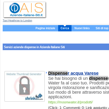
Taxi Heathrow to London
Pagina iniziale
Cerca
Nuovi links
Siti di top
Servizi aziende
dispense
in Aziende Italiane Siti
Dispense
r acqua Varese
Se hai bisogno di un
dispense
Water fa al caso tuo. Prodotti per
virgola ristorazione e sanificaz
tuo modo di bere attraverso sist
applicazioni.
https://moonwater.it/prodotti/
(Click: 1; Commenti: 0; Link aggiunto: 