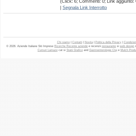
(Click: 6; Commenti: 0; Link aggiunto: 
|
Segnala Link Interrotto
Chi siamo
|
Contatti
|
Novita
|
Politica della Privacy
|
Condizioni
© 2026. Aziende Italiane Siti Imprese
Ricerche Recente aziende
e recenzii
restaurante
si
web design
Cursuri Lamaze
cat si
Statii Grafice
and
Gastroenterologie Cluj
e
Mulch Produ