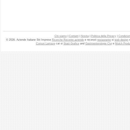
Chi siamo
|
Contatti
|
Novita
|
Politica della Privacy
|
Condizioni
© 2026. Aziende Italiane Siti Imprese
Ricerche Recente aziende
e recenzii
restaurante
si
web design
Cursuri Lamaze
cat si
Statii Grafice
and
Gastroenterologie Cluj
e
Mulch Produ