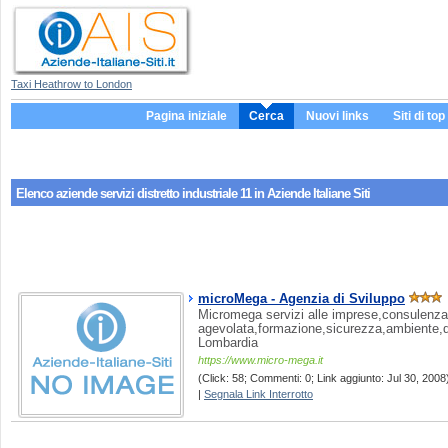
Taxi Heathrow to London
Pagina iniziale
Cerca
Nuovi links
Siti di top
Elenco aziende servizi
distretto industriale 11
in Aziende Italiane Siti
microMega - Agenzia di Sviluppo
Micromega servizi alle imprese,consulenza
agevolata,formazione,sicurezza,ambiente,q
Lombardia
https://www.micro-mega.it
(Click: 58; Commenti: 0; Link aggiunto: Jul 30, 2008)
|
Segnala Link Interrotto