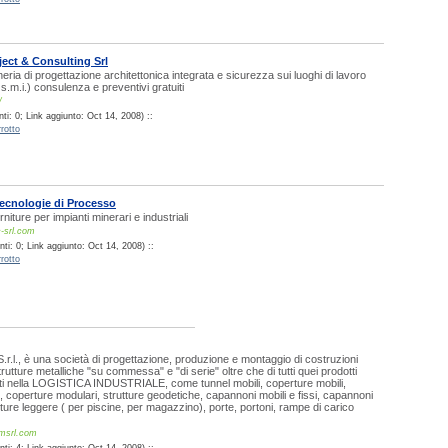
ect & Consulting Srl
eria di progettazione architettonica integrata e sicurezza sui luoghi di lavoro
s.m.i.) consulenza e preventivi gratuiti
/
i: 0; Link aggiunto: Oct 14, 2008) ::
rotto
ecnologie di Processo
iture per impianti minerari e industriali
-srl.com
ti: 0; Link aggiunto: Oct 14, 2008) ::
rotto
.l., è una società di progettazione, produzione e montaggio di costruzioni
utture metalliche "su commessa" e "di serie" oltre che di tutti quei prodotti
ati nella LOGISTICA INDUSTRIALE, come tunnel mobili, coperture mobili,
ili, coperture modulari, strutture geodetiche, capannoni mobili e fissi, capannoni
erture leggere ( per piscine, per magazzino), porte, portoni, rampe di carico
msrl.com