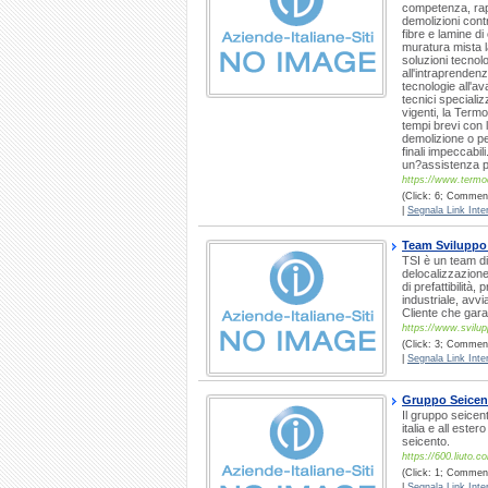
competenza, rapi
demolizioni contro
fibre e lamine di
muratura mista l
soluzioni tecnolo
all'intraprendenz
tecnologie all'av
tecnici specializz
vigenti, la Termo
tempi brevi con l
demolizione o per
finali impeccabil
un?assistenza p
https://www.termod
(Click: 6; Commenti
|
Segnala Link Inter
Team Sviluppo 
TSI è un team di
delocalizzazione
di prefattibilità
industriale, avv
Cliente che garan
https://www.svilup
(Click: 3; Commenti
|
Segnala Link Inter
Gruppo Seicent
Il gruppo seicen
italia e all este
seicento.
https://600.liuto.c
(Click: 1; Commenti
|
Segnala Link Inter