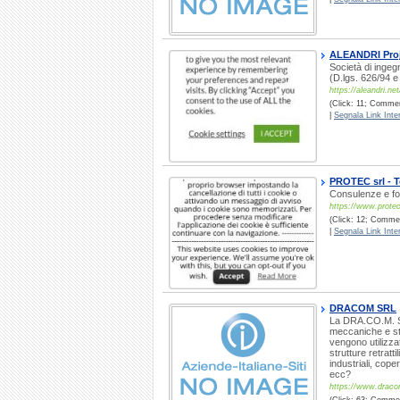
ALEANDRI Proj
Società di ingegn
(D.lgs. 626/94 e 
https://aleandri.net
(Click: 11; Comment
|
Segnala Link Inter
PROTEC srl - T
Consulenze e forn
https://www.protec
(Click: 12; Commen
|
Segnala Link Inter
DRACOM SRL
La DRA.CO.M. S.r
meccaniche e str
vengono utilizz
strutture retratt
industriali, cop
ecc?
https://www.draco