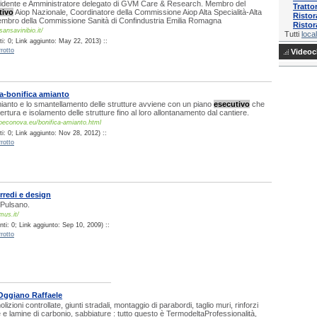
idente e Amministratore delegato di GVM Care & Research. Membro del
Tratto
tivo
Aiop Nazionale, Coordinatore della Commissione Aiop Alta Specialità-Alta
Ristor
mbro della Commissione Sanità di Confindustria Emilia Romagna
Ristor
ansavinibio.it/
Tutti
local
i: 0; Link aggiunto: May 22, 2013) ::
rotto
Videocl
-bonifica amianto
mianto e lo smantellamento delle strutture avviene con un piano
esecutivo
che
rtura e isolamento delle strutture fino al loro allontanamento dal cantiere.
oeconova.eu/bonifica-amianto.html
i: 0; Link aggiunto: Nov 28, 2012) ::
rotto
edi e design
 Pulsano.
mus.it/
ti: 0; Link aggiunto: Sep 10, 2009) ::
rotto
Oggiano Raffaele
izioni controllate, giunti stradali, montaggio di parabordi, taglio muri, rinforzi
bre e lamine di carbonio, sabbiature : tutto questo è TermodeltaProfessionalità,