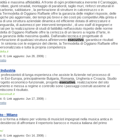
dità e massima affidabilità. A fronte di ogni problematica inerente il Carotaggio,
llate, giunti stradali, montaggio di parabordi, taglio muri, rinforzi strutturali in
 carbonio, sabbiature , la perforazione di strutture in calcestruzzo o in
a Termodelta di Oggiano Raffaele offre la garanzia delle migliori risposte, delle
giche più aggiornate, dei tempi più brevi e dei costi più competitivi.Alla grinta e
a di una struttura aziendale dinamica ed efficiente dotata di attrezzature e
anguardia, di automezzi per interventi tempestivi , di uno staff di ingegneri e
ati per la realizzazione di studi di fattibilità nell'assoluto rispetto delle norme
delta di Oggiano Raffaele offre la certezza di un lavoro a regola d?arte, in
a garanzia della massima qualità. Dall'analisi tecnica e progettuale di
forazione di qualsiasi struttura all'intervento
esecutivo
, garantisce risultati
i. In sintonia con le esigenze del cliente, la Termodelta di Oggiano Raffaele offre
ersonalizzata e tutta la propria competenza
elta.it
: 0; Link aggiunto: Jun 26, 2009) ::
rotto
Industria
 professionisti di lunga esperienza che assiste le Aziende nel processo di
 in Est-Europa, principalmente Bulgaria, Romania, Ungheria e Croazia. Studio
, progetto economico-funzionale, progetto
esecutivo
, realizzazione del sito
iamento e messa a regime e controllo sono i passaggi costruiti assieme al
tiscono il risultato.
poconsult.it
: 0; Link aggiunto: Jun 17, 2009) ::
rotto
o - Milano
to si forma a milano per volonta di musicisti impegnati nella musica antica in
ro desiderosi di affrontare il repertorio barocco e musica italiana del primo
om/
: 0; Link aggiunto: Oct 14, 2008) ::
rotto