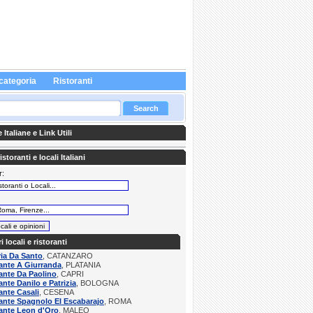
categoria
Ristoranti
Italiane e Link Utili
storanti e locali Italiani
r:
:
ri locali e ristoranti
ria Da Santo
, CATANZARO
ante A Giurranda
, PLATANIA
ante Da Paolino
, CAPRI
ante Danilo e Patrizia
, BOLOGNA
ante Casali
, CESENA
ante Spagnolo El Escabarajo
, ROMA
ante Leon d'Oro
, MALEO