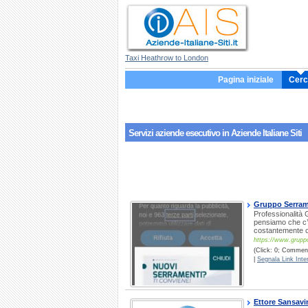
Taxi Heathrow to London
Pagina iniziale
Cerc
Servizi aziende
esecutivo
in Aziende Italiane Siti
Gruppo Serram
Professionalità 
pensiamo che c’è
costantemente co
https://www.gruppo
(Click: 0; Comment
|
Segnala Link Inter
Ettore Sansavi