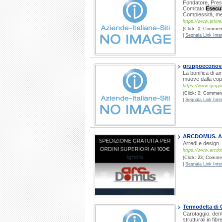
Fondatore, Pres
Comitato
Esecu
Complessità, me
https://www.ettores
(Click: 0; Comment
|
Segnala Link Inter
gruppoeconova
La bonifica di a
muove dalla cope
https://www.grupp
(Click: 0; Comment
|
Segnala Link Inter
ARCDOMUS. Arr
Arredi e design.
https://www.arcdo
(Click: 23; Commen
|
Segnala Link Inter
Termodelta di 
Carotaggio, demol
strutturali in fi