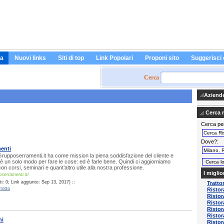
a
Nuovi links
Siti di top
Link Popolari
Proponi sito
Suggerisci 
Cerca
Aziende 
Cerca ri
Cerca pe
Dove?
enti
Grupposerramenti.it ha come mission la piena soddisfazione del cliente e
 un solo modo per fare le cose: ed è farle bene. Quindi ci aggiorniamo
n corsi, seminari e quant’altro utile alla nostra professione.
I miglio
serramenti.it/
i: 0; Link aggiunto: Sep 13, 2017) ::
Tratto
rotto
Ristor
Ristor
Ristor
Ristor
Ristor
ni
Ristor