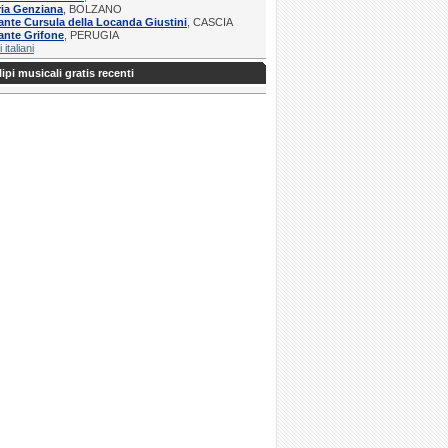
ria Genziana
, BOLZANO
ante Cursula della Locanda Giustini
, CASCIA
ante Grifone
, PERUGIA
i italiani
ipi musicali gratis recenti