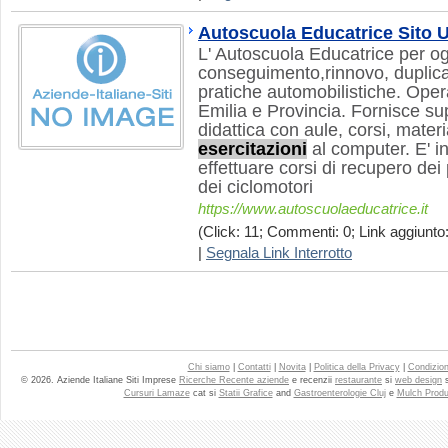
Autoscuola Educatrice Sito Uf
L' Autoscuola Educatrice per og
conseguimento,rinnovo, duplicat
pratiche automobilistiche. Oper
Emilia e Provincia. Fornisce supp
didattica con aule, corsi, mater
esercitazioni
al computer. E' in
effettuare corsi di recupero dei 
dei ciclomotori
https://www.autoscuolaeducatrice.it
(Click: 11; Commenti: 0; Link aggiunto:
|
Segnala Link Interrotto
Chi siamo
|
Contatti
|
Novita
|
Politica della Privacy
|
Condizioni
© 2026. Aziende Italiane Siti Imprese
Ricerche Recente aziende
e recenzii
restaurante
si
web design
Cursuri Lamaze
cat si
Statii Grafice
and
Gastroenterologie Cluj
e
Mulch Produ