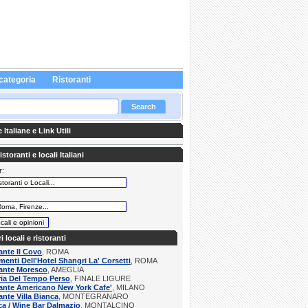
categoria
Ristoranti
Italiane e Link Utili
storanti e locali Italiani
r:
:
ri locali e ristoranti
ante Il Covo
, ROMA
menti Dell'Hotel Shangri La' Corsetti
, ROMA
rante Moresco
, AMEGLIA
ria Del Tempo Perso
, FINALE LIGURE
ante Americano New York Cafe'
, MILANO
ante Villa Bianca
, MONTEGRANARO
a / Wine Bar Dalmazio
, MONTALCINO