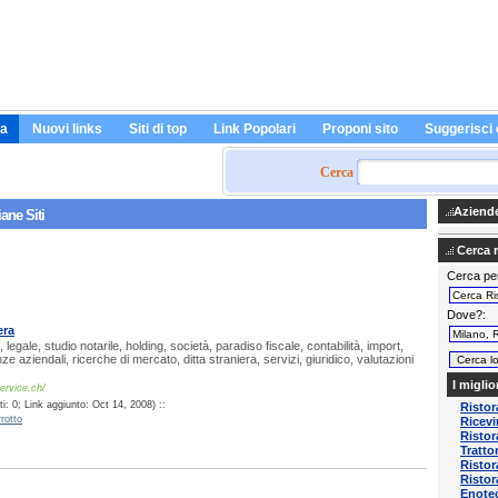
a
Nuovi links
Siti di top
Link Popolari
Proponi sito
Suggerisci 
Cerca
Aziende 
iane Siti
Cerca ri
Cerca pe
Dove?
era
legale, studio notarile, holding, società, paradiso fiscale, contabilità, import,
e aziendali, ricerche di mercato, ditta straniera, servizi, giuridico, valutazioni
I miglio
ervice.ch/
: 0; Link aggiunto: Oct 14, 2008) ::
Ristor
rotto
Ricevi
Risto
Tratto
Ristor
Ristor
Enotec