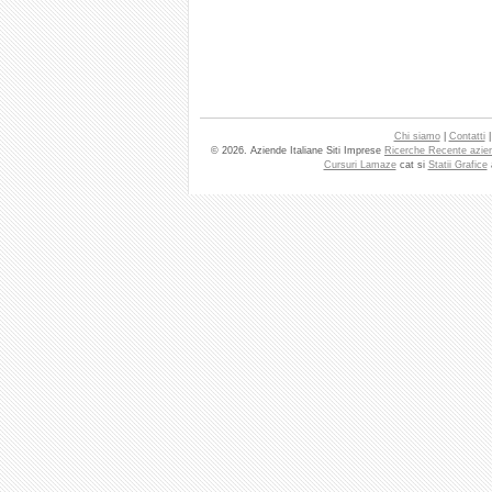
Chi siamo
|
Contatti
© 2026. Aziende Italiane Siti Imprese
Ricerche Recente azie
Cursuri Lamaze
cat si
Statii Grafice