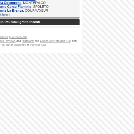
ria Coccorone
, MONTEFALCO
ante Corso Flaminio
, SPOLETO
ante La Brenva
, COURMAYEUR
i italiani
ipi musicali gratis recenti
blicita
|
Parteneri AIS
nts Reviews
and
Ristoranti
and
Clinica Kinetoterapie Cluj
and
e
Fier Beton Bucuresti
in
Psiholog Cluj