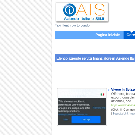
Taxi Heathrow to London
Pagina iniziale
Cerc
Elenco aziende servizi
finanziatore
in Aziende Ital
Vivere in Svizz
Offshore, banca, 
export, consulenz
aziendali, ecc.
https://www.ascos
(Click: 8; Commenti
|
Segnala Link Inter