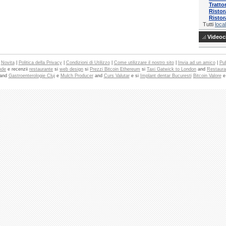
Tratto
Ristor
Ristor
Tutti
local
Videocl
|
Novita
|
Politica della Privacy
|
Condizioni di Utilizzo
|
Come utilizzare il nostro sito
|
Invia ad un amico
|
Pub
nde
e recenzii
restaurante
si
web design
si
Prezzi Bitcoin Ethereum
si
Taxi Gatwick to London
and
Restaura
and
Gastroenterologie Cluj
e
Mulch Producer
and
Curs Valutar
e si
Implant dentar Bucuresti
Bitcoin Valore