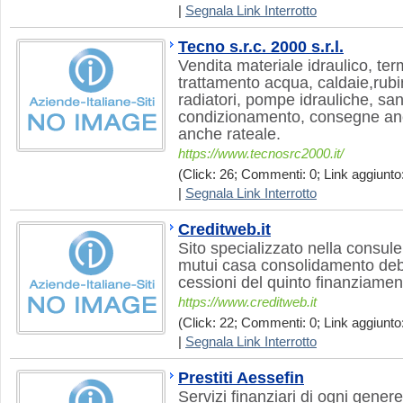
|
Segnala Link Interrotto
Tecno s.r.c. 2000 s.r.l.
Vendita materiale idraulico, ter
trattamento acqua, caldaie,rubin
radiatori, pompe idrauliche, sani
condizionamento, consegne anc
anche rateale.
https://www.tecnosrc2000.it/
(Click: 26; Commenti: 0; Link aggiunto:
|
Segnala Link Interrotto
Creditweb.it
Sito specializzato nella consul
mutui casa consolidamento debit
cessioni del quinto finanziamen
https://www.creditweb.it
(Click: 22; Commenti: 0; Link aggiunto:
|
Segnala Link Interrotto
Prestiti Aessefin
Servizi finanziari di ogni genere.