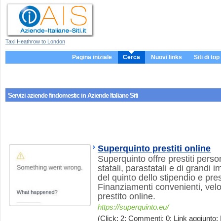
Taxi Heathrow to London
Pagina iniziale
Cerca
Nuovi links
Siti di top
Servizi aziende
findomestic
in Aziende Italiane Siti
Superquinto prestiti online
Superquinto offre prestiti person
statali, parastatali e di grandi 
del quinto dello stipendio e pre
Finanziamenti convenienti, veloc
prestito online.
https://superquinto.eu/
(Click: 2; Commenti: 0; Link aggiunto: 