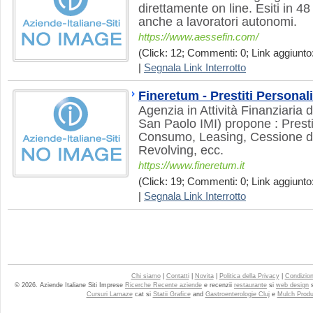
direttamente on line. Esiti in 4
anche a lavoratori autonomi.
https://www.aessefin.com/
(Click: 12; Commenti: 0; Link aggiunto:
|
Segnala Link Interrotto
Fineretum - Prestiti Personali
Agenzia in Attività Finanziari
San Paolo IMI) propone : Prestit
Consumo, Leasing, Cessione de
Revolving, ecc.
https://www.fineretum.it
(Click: 19; Commenti: 0; Link aggiunto:
|
Segnala Link Interrotto
Chi siamo
|
Contatti
|
Novita
|
Politica della Privacy
|
Condizioni
© 2026. Aziende Italiane Siti Imprese
Ricerche Recente aziende
e recenzii
restaurante
si
web design
Cursuri Lamaze
cat si
Statii Grafice
and
Gastroenterologie Cluj
e
Mulch Produ