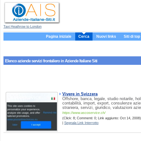
Taxi Heathrow to London
Pagina iniziale
Cerca
Nuovi links
Siti di top
Elenco aziende servizi
frontaliero
in Aziende Italiane Siti
Vivere in Svizzera
Offshore, banca, legale, studio notarile, hol
contabilità, import, export, consulenze azie
straniera, servizi, giuridico, valutazioni azi
https://www.ascoservice.ch/
(Click: 8; Commenti: 0; Link aggiunto: Oct 14, 2008) 
|
Segnala Link Interrotto