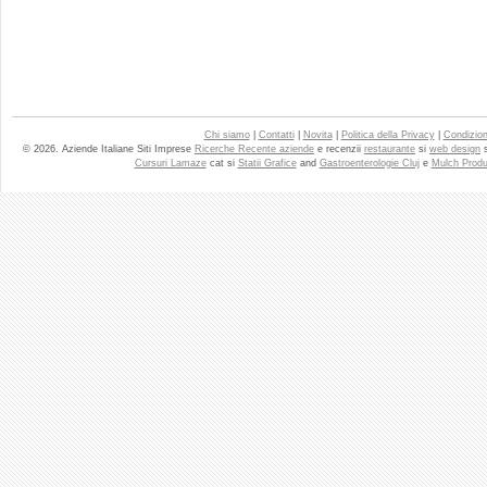
Chi siamo
|
Contatti
|
Novita
|
Politica della Privacy
|
Condizioni
© 2026. Aziende Italiane Siti Imprese
Ricerche Recente aziende
e recenzii
restaurante
si
web design
Cursuri Lamaze
cat si
Statii Grafice
and
Gastroenterologie Cluj
e
Mulch Produ