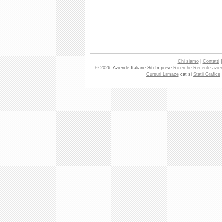
Chi siamo
|
Contatti
© 2026. Aziende Italiane Siti Imprese
Ricerche Recente azie
Cursuri Lamaze
cat si
Statii Grafice