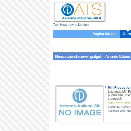
Taxi Heathrow to London
Pagina iniziale
Cerc
Elenco aziende servizi
gedget
in Aziende Italiane 
Miri Production
L'azienda Miri Pr
pubblicitari, Vis
stampabili
https://www.miristo
(Click: 14; Commen
|
Segnala Link Inter