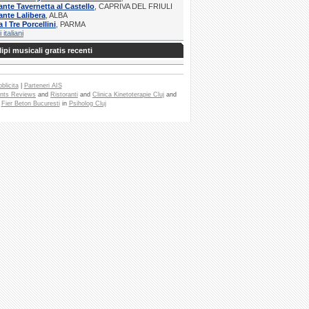
ante Tavernetta al Castello
, CAPRIVA DEL FRIULI
ante Lalibera
, ALBA
 I Tre Porcellini
, PARMA
i italiani
ipi musicali gratis recenti
blicita
|
Parteneri AIS
nts Reviews
and
Ristoranti
and
Clinica Kinetoterapie Cluj
and
e
Fier Beton Bucuresti
in
Psiholog Cluj