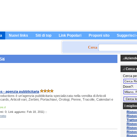
a
Nuovi links
Siti di top
Link Popolari
Proponi sito
Suggerisci 
Cerca
Aziende 
Siti
Cerca ri
Cerca pe
Dove?
s - agenzia pubblicitaria
oductions è un'agenzia pubblicitaria specializzata nella vendita di Articoli
it cards, Articoli vari, Zerbini, Portachiavi, Orologi, Penne, Tracolle, Calendari e
I miglio
re.it
Ristor
ti: 0; Link aggiunto: Feb 18, 2011) ::
Ristor
rotto
Tratto
Ristor
Ristor
Ristor
Ristor