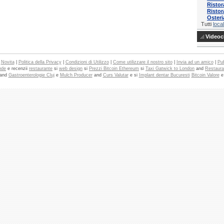
Ristor
Ristor
Osteria
Tutti
local
Videocl
|
Novita
|
Politica della Privacy
|
Condizioni di Utilizzo
|
Come utilizzare il nostro sito
|
Invia ad un amico
|
Pub
nde
e recenzii
restaurante
si
web design
si
Prezzi Bitcoin Ethereum
si
Taxi Gatwick to London
and
Restaura
and
Gastroenterologie Cluj
e
Mulch Producer
and
Curs Valutar
e si
Implant dentar Bucuresti
Bitcoin Valore