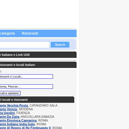
categoria
Ristoranti
Italiane e Link Utili
storanti e locali Italiani
r:
:
ri locali e ristoranti
ante Vecchia Posta
, CATANZARO SALA
ante Vinicio
, MODENA
ria Ugolini
, FIDENZA
ante Da Zaira
, ANGUILLARA SABAZIA
ante Etnoteca Capranica
, ROMA
ante Indiano India Gate
, ROMA
ante Al Regno di Re Ferdinando II
, ROMA