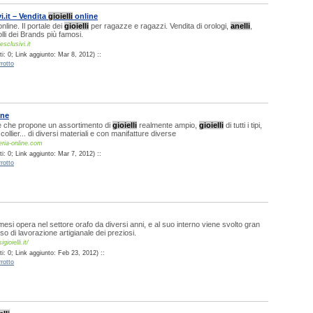
i.it – Vendita
gioielli
online
nline. Il portale dei
gioielli
per ragazze e ragazzi. Vendita di orologi,
anelli
,
olli dei Brands più famosi.
esclusivi.it
: 0; Link aggiunto: Mar 8, 2012) ::
rotto
ine
ine che propone un assortimento di
gioielli
realmente ampio,
gioielli
di tutti i tipi,
 collier... di diversi materiali e con manifatture diverse
eria-online.com
: 0; Link aggiunto: Mar 7, 2012) ::
rotto
èmesi opera nel settore orafo da diversi anni, e al suo interno viene svolto gran
o di lavorazione artigianale dei preziosi.
ioielli.it/
i: 0; Link aggiunto: Feb 23, 2012) ::
rotto