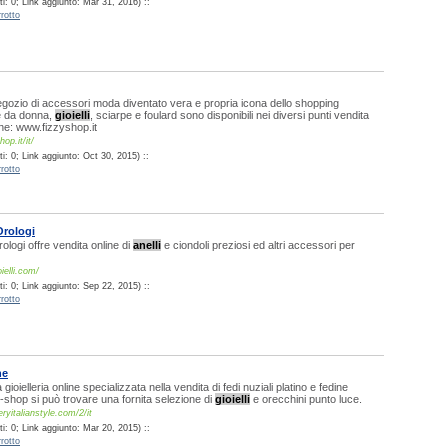
i: 0; Link aggiunto: Mar 31, 2016) ::
rotto
egozio di accessori moda diventato vera e propria icona dello shopping
e da donna,
gioielli
, sciarpe e foulard sono disponibili nei diversi punti vendita
ine: www.fizzyshop.it
op.it/it/
: 0; Link aggiunto: Oct 30, 2015) ::
rotto
Orologi
ologi offre vendita online di
anelli
e ciondoli preziosi ed altri accessori per
ielli.com/
i: 0; Link aggiunto: Sep 22, 2015) ::
rotto
ne
gioielleria online specializzata nella vendita di fedi nuziali platino e fedine
'e-shop si può trovare una fornita selezione di
gioielli
e orecchini punto luce.
ryitalianstyle.com/2/it
i: 0; Link aggiunto: Mar 20, 2015) ::
rotto