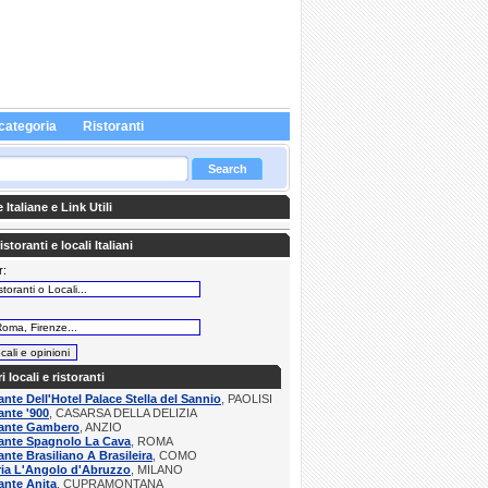
categoria
Ristoranti
Italiane e Link Utili
storanti e locali Italiani
r:
:
ri locali e ristoranti
ante Dell'Hotel Palace Stella del Sannio
, PAOLISI
ante '900
, CASARSA DELLA DELIZIA
rante Gambero
, ANZIO
rante Spagnolo La Cava
, ROMA
ante Brasiliano A Brasileira
, COMO
ria L'Angolo d'Abruzzo
, MILANO
ante Anita
, CUPRAMONTANA