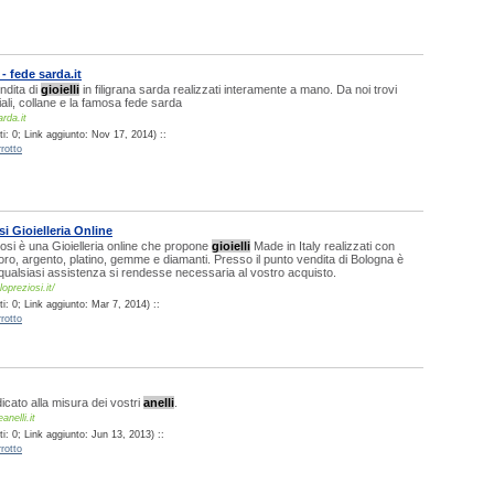
- fede sarda.it
ndita di
gioielli
in filigrana sarda realizzati interamente a mano. Da noi trovi
iali, collane e la famosa fede sarda
rda.it
i: 0; Link aggiunto: Nov 17, 2014) ::
rotto
i Gioielleria Online
si è una Gioielleria online che propone
gioielli
Made in Italy realizzati con
, oro, argento, platino, gemme e diamanti. Presso il punto vendita di Bologna è
a qualsiasi assistenza si rendesse necessaria al vostro acquisto.
opreziosi.it/
: 0; Link aggiunto: Mar 7, 2014) ::
rotto
edicato alla misura dei vostri
anelli
.
nelli.it
: 0; Link aggiunto: Jun 13, 2013) ::
rotto