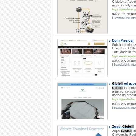
Gioielleria Rugge
made in Italy a 
https://gioielleriar
(Click: 1; Commenti
|
Segnala Link Inter
Doni Preziosi
Sul sito doniprez
Orecchini, Coll
Tutti Made in Ita
https://www.donipr
(Click: 0; Commenti
|
Segnala Link Inter
Gioielli
ed acce
Gioielli
in accia
argento, con pie
donna da produtto
https://gioiellieda
(Click: 0; Commenti
|
Segnala Link Inter
Zoppi
Gioielli
Zoppi
Gioielli
da
Orologeria. Puoi 