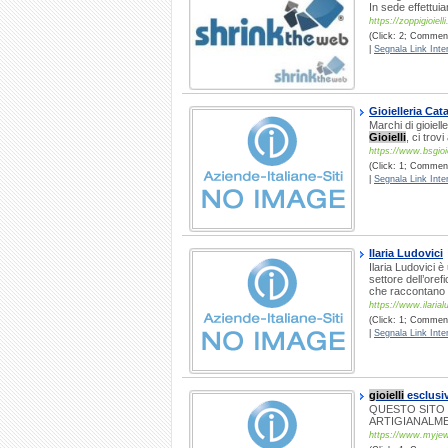
In sede effettui
https://zoppigioiell
(Click: 2; Comment
|
Segnala Link Inter
Gioielleria Cat
Marchi di gioiell
Gioielli
, ci trov
https://www.bsgioi
(Click: 1; Commenti
|
Segnala Link Inter
Ilaria Ludovici
Ilaria Ludovici è
settore dell’oref
che raccontano i
https://www.ilarialu
(Click: 1; Comment
|
Segnala Link Inter
gioielli
esclusiv
QUESTO SITO 
ARTIGIANALME
https://www.myjewe