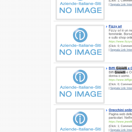
(Click: 1; Comment
|
Segnala Link Inter
Fizzy srl
Fizzy srl è un n
femminile. Bors
e sullo shop onl
https://www.fizzysh
(Click: 0; Commenti
|
Segnala Link Inter
Biffi
Gioielli
e 
Biffi
Gioielli
e Or
donna o uomo.
https://www.biffigio
(Click: 0; Comment
|
Segnala Link Inter
Orecchini onli
Pagina web della 
particolari. Nell
https://www.jewelle
(Click: 1; Comment
|
Segnala Link Inter