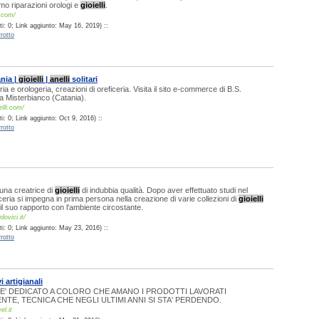
amo riparazioni orologi e
gioielli
.
i.com/
i: 0; Link aggiunto: May 16, 2019) ::
rotto
ania |
gioielli
|
anelli
solitari
eria e orologeria, creazioni di oreficeria. Visita il sito e-commerce di B.S.
i a Misterbianco (Catania).
elli.com/
: 0; Link aggiunto: Oct 9, 2016) ::
rotto
 una creatrice di
gioielli
di indubbia qualità. Dopo aver effettuato studi nel
iceria si impegna in prima persona nella creazione di varie collezioni di
gioielli
l suo rapporto con l'ambiente circostante.
dovici.it/
i: 0; Link aggiunto: May 23, 2016) ::
rotto
i artigianali
E' DEDICATO A COLORO CHE AMANO I PRODOTTI LAVORATI
NTE, TECNICA CHE NEGLI ULTIMI ANNI SI STA' PERDENDO.
l.it