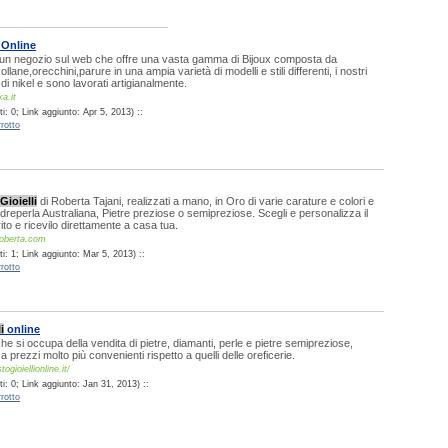
 Online
 è un negozio sul web che offre una vasta gamma di Bijoux composta da
collane,orecchini,parure in una ampia varietà di modelli e stili differenti, i nostri
 di nikel e sono lavorati artigianalmente.
a.it
: 0; Link aggiunto: Apr 5, 2013) ::
rotto
Gioielli
di Roberta Tajani, realizzati a mano, in Oro di varie carature e colori e
adreperla Australiana, Pietre preziose o semipreziose. Scegli e personalizza il
rito e ricevilo direttamente a casa tua.
iroberta.com
: 1; Link aggiunto: Mar 5, 2013) ::
rotto
i
online
he si occupa della vendita di pietre, diamanti, perle e pietre semipreziose,
e a prezzi molto più convenienti rispetto a quelli delle oreficerie.
gioiellionline.it/
: 0; Link aggiunto: Jan 31, 2013) ::
rotto