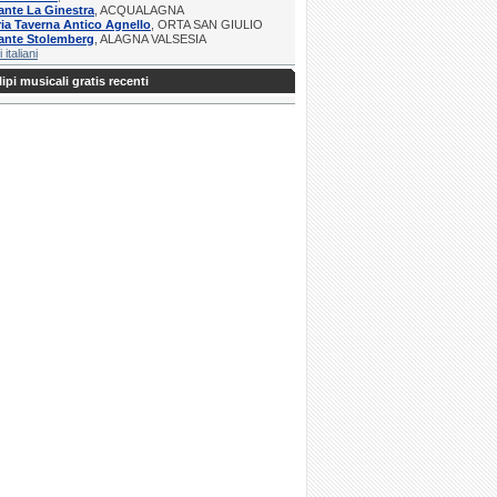
ante La Ginestra
, ACQUALAGNA
ria Taverna Antico Agnello
, ORTA SAN GIULIO
ante Stolemberg
, ALAGNA VALSESIA
i italiani
ipi musicali gratis recenti