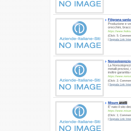
Filigrana sarda 
Produzione e ve
orecchini, bracc
https://www.fedesa
(Click: 5; Comment
|
Segnala Link Inter
Nonsoloprezios
La Nonsoloprezio
metalli preziosi
inoltre garantit
https://www.nonsol
(Click: 2; Commenti
|
Segnala Link Inter
Misure
anelli
E' nato il sito d
https://www.misurea
(Click: 1; Commenti
|
Segnala Link Inter