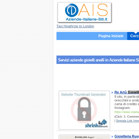
Taxi Heathrow to London
Pagina iniziale
Cerc
Servizi aziende
gioielli anelli
in Aziende Italiane Si
Re Artù
Gioiell
Il sito, in partic
orecchini e orol
carta di credito
Instagram.
https://www.reartugi
(Click: 1; Commenti
|
Segnala Link Inter
Gioielleria Rug