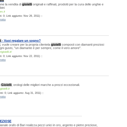
elli
one la vendita di
gioielli
originali e raffinati, prodotti per la cura delle unghie e
bini
es.it
i: 0; Link aggiunto: Nov 26, 2011) ::
rotto
i
- Vuoi regalare un sogno?
i
, vuole creare per la propria clientela
gioielli
composti con diamanti preziosi
ogni gusto, "un diamante è per sempre, come il vero amore".
gioielli.it/
i: 0; Link aggiunto: Nov 22, 2011) ::
rotto
i
Gioielli
, orologi delle migliori marche a prezzi eccezionali.
ioielli.it
ti: 0; Link aggiunto: Aug 31, 2011) ::
rotto
REZIOSE
ianale orafo di Bari realizza pezzi unici in oro, argento e pietre preziose,