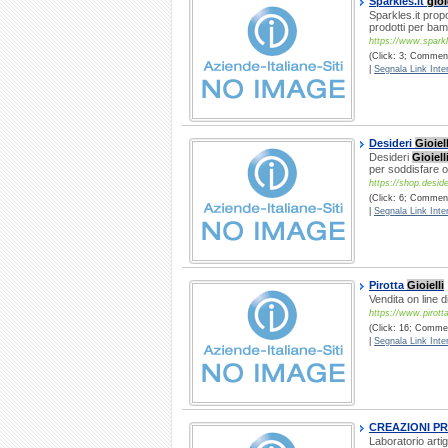
Sparkles.it
gioi
Sparkles.it prop
prodotti per bam
https://www.sparkl
(Click: 3; Comment
|
Segnala Link Inter
Desideri
Gioiell
Desideri
Gioiell
per soddisfare 
https://shop.desideri
(Click: 6; Comment
|
Segnala Link Inter
Pirotta
Gioielli
Vendita on line d
https://www.pirottag
(Click: 16; Commen
|
Segnala Link Inter
CREAZIONI P
Laboratorio artig