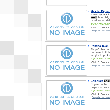
Mystika Bijoux
Il sito Mystika
anelli
,bracciali,
monili sono privi
https://www.mystik
(Click: 8; Commenti
|
Segnala Link Inter
Roberta Tajani
Shop Online dei
con inserti di M
tuo gioello prefe
https://shop.tajan
(Click: 6; Commenti
|
Segnala Link Inter
Comprare
anell
Negozio online c
disponibili onlin
https://www.acquisto
(Click: 7; Commenti
|
Segnala Link Inter