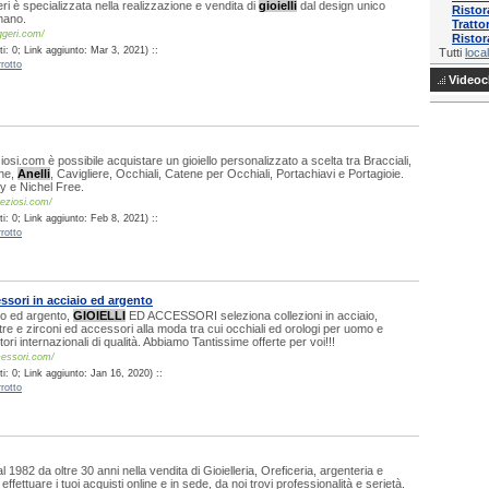
ri è specializzata nella realizzazione e vendita di
gioielli
dal design unico
Ristor
mano.
Tratto
uggeri.com/
Ristor
: 0; Link aggiunto: Mar 3, 2021) ::
Tutti
local
rotto
Videocl
iosi.com è possibile acquistare un gioiello personalizzato a scelta tra Bracciali,
ane,
Anelli
, Cavigliere, Occhiali, Catene per Occhiali, Portachiavi e Portagioie.
ly e Nichel Free.
eziosi.com/
: 0; Link aggiunto: Feb 8, 2021) ::
rotto
ssori in acciaio ed argento
io ed argento,
GIOIELLI
ED ACCESSORI seleziona collezioni in acciaio,
tre e zirconi ed accessori alla moda tra cui occhiali ed orologi per uomo e
ri internazionali di qualità. Abbiamo Tantissime offerte per voi!!!
ccessori.com/
: 0; Link aggiunto: Jan 16, 2020) ::
rotto
l 1982 da oltre 30 anni nella vendita di Gioielleria, Oreficeria, argenteria e
effettuare i tuoi acquisti online e in sede, da noi trovi professionalità e serietà.