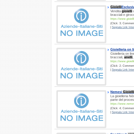
Gioielli
Esclusiv
Vendita
gioielli
o
bracciali e giroc
https://www.gioielli
(Click: 3; Commenti
|
Segnala Link Inter
Gioielleria on l
Gioielleria on l
bracciali,
anelli
,
https://www.gioiell
(Click: 2; Commenti
|
Segnala Link Inter
Nemesi
Gioielli
La gioielleria N
parte del process
https://www.nemesig
(Click: 4; Comment
|
Segnala Link Inter