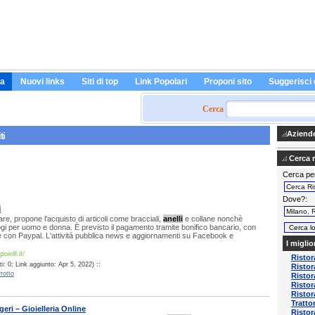
a
Nuovi links
Siti di top
Link Popolari
Proponi sito
Suggerisci 
Cerca
Aziende 
ti
Cerca ri
Cerca pe
Dove?
i
olare, propone l'acquisto di articoli come bracciali,
anelli
e collane nonchè
ogi per uomo e donna. È previsto il pagamento tramite bonifico bancario, con
 e con Paypal. L'attività pubblica news e aggiornamenti su Facebook e
I miglio
oielli.it/
Ristor
: 0; Link aggiunto: Apr 5, 2022) ::
Ristor
rotto
Risto
Risto
Ristor
Tratto
geri – Gioielleria Online
Ristor