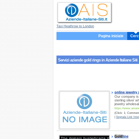
Taxi Heathrow to London
Pagina iniziale
Cerc
Servizi aziende
gold rings
in Aziende Italiane Siti
online jewelry 
Our company is 
sterling silver 
jewelry wholesal
https://www.amand
(Click: 1; Commenti
|
Segnala Link Inter
Gold
line