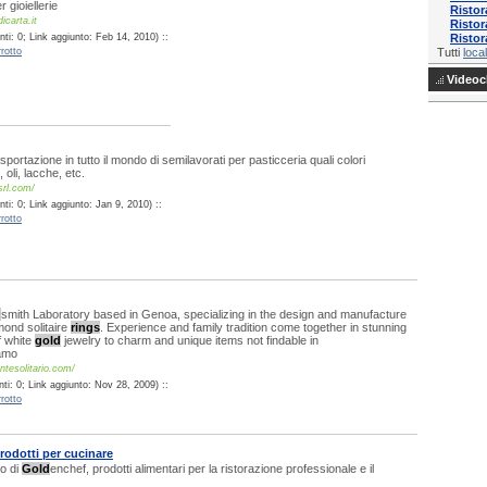
r gioiellerie
Ristor
icarta.it
Ristor
ti: 0; Link aggiunto: Feb 14, 2010) ::
Ristor
rotto
Tutti
local
Videocl
portazione in tutto il mondo di semilavorati per pasticceria quali colori
 oli, lacche, etc.
srl.com/
i: 0; Link aggiunto: Jan 9, 2010) ::
rotto
d
smith Laboratory based in Genoa, specializing in the design and manufacture
ond solitaire
rings
. Experience and family tradition come together in stunning
f white
gold
jewelry to charm and unique items not findable in
iamo
tesolitario.com/
ti: 0; Link aggiunto: Nov 28, 2009) ::
rotto
rodotti per cucinare
to di
Gold
enchef, prodotti alimentari per la ristorazione professionale e il