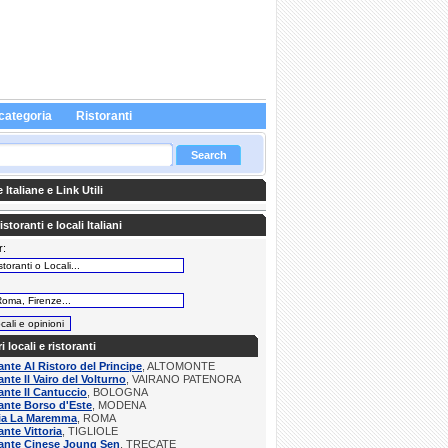
categoria
Ristoranti
Italiane e Link Utili
storanti e locali Italiani
r:
:
ri locali e ristoranti
ante Al Ristoro del Principe
, ALTOMONTE
ante Il Vairo del Volturno
, VAIRANO PATENORA
ante Il Cantuccio
, BOLOGNA
ante Borso d'Este
, MODENA
ria La Maremma
, ROMA
ante Vittoria
, TIGLIOLE
rante Cinese Joung Sen
, TRECATE