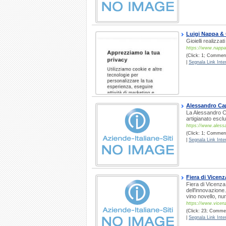
Luigi Nappa & 
Gioielli realizza
https://www.nappagi
(Click: 1; Commenti
|
Segnala Link Inter
Alessandro Ca
La Alessandro Cap
artigianato escl
https://www.aless
(Click: 1; Commenti
|
Segnala Link Inter
Fiera di Vicenza
Fiera di Vicenza:
dell'innovazione
vino novello, nu
https://www.vicenza
(Click: 23; Commen
|
Segnala Link Inter