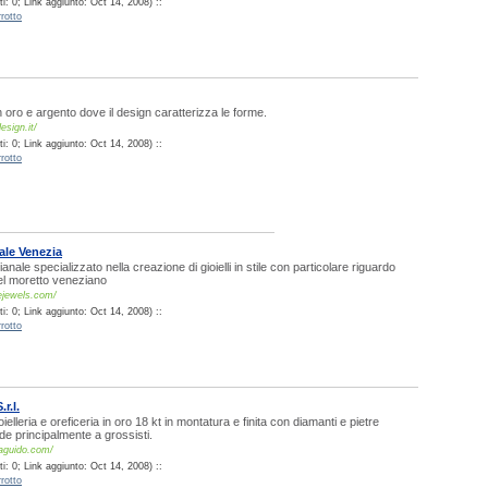
: 0; Link aggiunto: Oct 14, 2008) ::
rotto
i in oro e argento dove il design caratterizza le forme.
sign.it/
: 0; Link aggiunto: Oct 14, 2008) ::
rotto
ale Venezia
ianale specializzato nella creazione di gioielli in stile con particolare riguardo
el moretto veneziano
ejewels.com/
: 0; Link aggiunto: Oct 14, 2008) ::
rotto
r.l.
ielleria e oreficeria in oro 18 kt in montatura e finita con diamanti e pietre
de principalmente a grossisti.
aguido.com/
: 0; Link aggiunto: Oct 14, 2008) ::
rotto