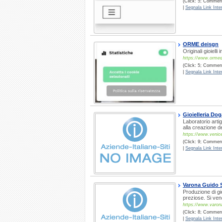
(Click: 5; Commenti
|
Segnala Link Inter
ORME deisgn
Originali gioiell
https://www.ormede
(Click: 5; Commenti
|
Segnala Link Inter
Gioielleria Dog
Laboratorio artig
alla creazione d
https://www.venic
(Click: 9; Commenti
|
Segnala Link Inter
Varona Guido S.
Produzione di gio
preziose. Si ven
https://www.varon
(Click: 8; Commenti
|
Segnala Link Inter