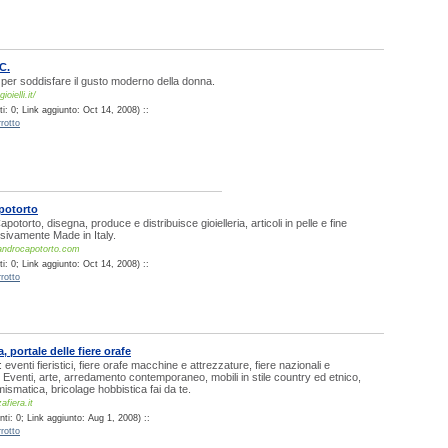
C.
ti per soddisfare il gusto moderno della donna.
oielli.it/
: 0; Link aggiunto: Oct 14, 2008) ::
rotto
potorto
otorto, disegna, produce e distribuisce gioielleria, articoli in pelle e fine
usivamente Made in Italy.
androcapotorto.com
: 0; Link aggiunto: Oct 14, 2008) ::
rotto
, portale delle fiere orafe
 eventi fieristici, fiere orafe macchine e attrezzature, fiere nazionali e
. Eventi, arte, arredamento contemporaneo, mobili in stile country ed etnico,
mismatica, bricolage hobbistica fai da te.
fiera.it
ti: 0; Link aggiunto: Aug 1, 2008) ::
rotto