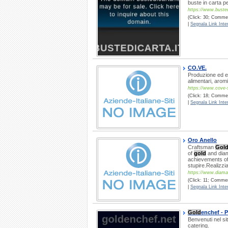
buste in carta pe
https://www.busted
(Click: 30; Commen
|
Segnala Link Inter
CO.VE.
Produzione ed es
alimentari, aromi,
https://www.cove-
(Click: 18; Comment
|
Segnala Link Inter
Oro Anello
Craftsman
Gol
of
gold
and diam
achievements o
stupire.Realizz
https://www.diaman
(Click: 11; Commen
|
Segnala Link Inter
Gold
enchef - P
Benvenuti nel si
catering.