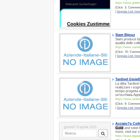
https://www.golden
(Click: 3; Commenti
|
Segnala Link Inter
Siam Bijoux
Siam produce bij
qualità delle coll
https://www.siamb
(Click: 70; Commen
|
Segnala Link Inter
Tardivel Gioiell
La ditta Tardivel 
realizzare i sogn
tempo progetta e 
un'occhiata.App
https://www.tardive
(Click: 9; Commenti
|
Segnala Link Inter
Acciaio?o Colle
Gold
and steel I
more, visit our c
https://www.legioie