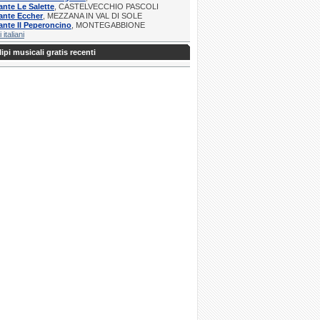
ante Le Salette
, CASTELVECCHIO PASCOLI
ante Eccher
, MEZZANA IN VAL DI SOLE
ante Il Peperoncino
, MONTEGABBIONE
i italiani
ipi musicali gratis recenti