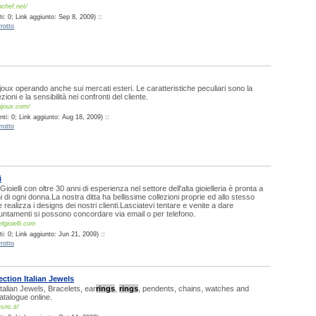
chef.net/
: 0; Link aggiunto: Sep 8, 2009) ::
rotto
oux operando anche sui mercati esteri. Le caratteristiche peculiari sono la
ezioni e la sensibilità nei confronti del cliente.
ijoux.com/
ti: 0; Link aggiunto: Aug 18, 2009) ::
rotto
i
Gioielli con oltre 30 anni di esperienza nel settore dell'alta gioielleria è pronta a
i di ogni donna.La nostra ditta ha bellissime collezioni proprie ed allo stesso
realizza i designs dei nostri clienti.Lasciatevi tentare e venite a dare
untamenti si possono concordare via email o per telefono.
lgioielli.com
: 0; Link aggiunto: Jun 21, 2009) ::
rotto
ction Italian Jewels
talian Jewels, Bracelets, ear
rings
,
rings
, pendents, chains, watches and
atalogue online.
snc.it/