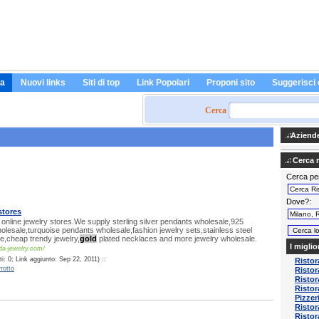
a
Nuovi links
Siti di top
Link Popolari
Proponi sito
Suggerisci 
Cerca
Aziende 
Cerca ri
Cerca pe
Dove?
stores
online jewelry stores.We supply sterling silver pendants wholesale,925
wholesale,turquoise pendants wholesale,fashion jewelry sets,stainless steel
e,cheap trendy jewelry,
gold
plated necklaces and more jewelry wholesale.
I miglio
a-jewelry.com/
: 0; Link aggiunto: Sep 22, 2011) ::
Ristor
rotto
Ristor
Ristor
Ristor
Pizze
Ristor
Risto