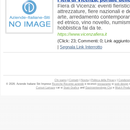
Fiera di Vicenza: eventi fieristi
attrezzature, fiere nazionali e d
arte, arredamento contemporaneo
ed etnico, vino novello, numism
hobbistica fai da te.
https://www.vicenzafiera.it
(Click: 23; Commenti: 0; Link aggiunto:
|
Segnala Link Interrotto
Chi siamo
|
Contatti
|
Novita
|
Politica della Privacy
|
Condizioni
© 2026. Aziende Italiane Siti Imprese
Ricerche Recente aziende
e recenzii
restaurante
si
web design
Cursuri Lamaze
cat si
Statii Grafice
and
Gastroenterologie Cluj
e
Mulch Produ